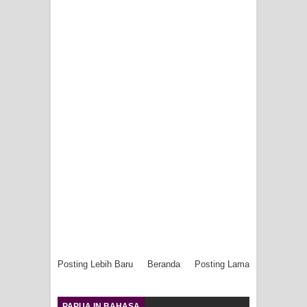
Posting Lebih Baru
Beranda
Posting Lama
PAPUA IN BAHASA