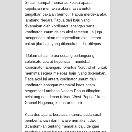
Situasi sempat memanas ketika aparat
Cenderawasih di Ujung Timur
kepolisian memaksa aksi massa untuk
tangalkan pakaian bermotif Papua merdeka atau
Indonesia
lambang Negara Papua dari baju yang
dikenakan oleh kordinator lapangan serta
Profil Lengkap Aceh, Provinsi
kordinator umum dalam aksi tersebut. Ia juga
mengancam akan menghentikan aksi secara
paksa jika baju yang dikenakan tidak dilepas.
Istimewa di Ujung Sumatera
"Dalam situasi orasi sedang berlangsung
Lima Rumah Pribadi Terbakar Di
salahsatu aparat kepolisian mendekati
koordinator lapangan, Kwartus Ndrotndrot untuk
Hamadi Jayapura Selatan
meminta segera melepas baju yang dikenakan.
Pada aksi ini antara kordinator umum dan
Gempa M3,3 Guncang Nabire, BMKG
kordinator lapangan memakai kaos hitam
bergambar Lambang Negara Papua dibagian
Imbau Waspada Susulan
belakang dan depan tulisan West Papua," kata
Gabriel Hegemur, korinator umum.
Mama-Mama Pasar Lama Sentani
Kata dia, aparat beralasan karena pada surat
Protes Tumpukan Sampah dengan
pemberitahuan dan manajemen aksi tidak
dicantumkan tentang memakai baju dengan
Menghambur ke Tengah Jalan