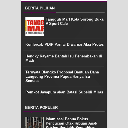
BERITA PILIHAN
Tangguh Mart Kota Sorong Buka
V-Sport Cafe
Konfercab PDIP Paniai Diwarnai Aksi Protes
Hengky Kayame Bantah Isu Penembakan di
Madi
Ternyata Blangko Proposal Bantuan Dana
Langsung Provinsi Papua Hanya Isu
Semata
Pemkot Jayapura akan Batasi Subsidi Miras
BERITA POPULER
Islamisasi Papua Fokus
Pencucian Otak Ribuan Anak
Kristen Berdalih Pendidikan