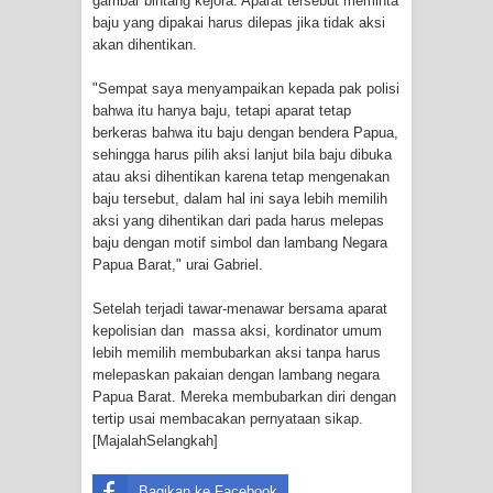
gambar bintang kejora. Aparat tersebut meminta
baju yang dipakai harus dilepas jika tidak aksi
Polres Jayapura Terima Laporan
akan dihentikan.
Hilangnya Agustina Ester Bonsapia
"Sempat saya menyampaikan kepada pak polisi
bahwa itu hanya baju, tetapi aparat tetap
berkeras bahwa itu baju dengan bendera Papua,
Marthen Medlama Sebut Pemprov
sehingga harus pilih aksi lanjut bila baju dibuka
atau aksi dihentikan karena tetap mengenakan
Papua Siapkan 1000 Kuota Beasiswa
baju tersebut, dalam hal ini saya lebih memilih
aksi yang dihentikan dari pada harus melepas
Mace
baju dengan motif simbol dan lambang Negara
Papua Barat," urai Gabriel.
BRI Region 18 Jayapura Salurkan
Setelah terjadi tawar-menawar bersama aparat
Bantuan CSR untuk RS Bhayangkara
kepolisian dan massa aksi, kordinator umum
lebih memilih membubarkan aksi tanpa harus
Polda Papua pada Peringatan Hari
melepaskan pakaian dengan lambang negara
Papua Barat. Mereka membubarkan diri dengan
Bhayangkara ke-80
tertip usai membacakan pernyataan sikap.
[MajalahSelangkah]
Indonesia Turns Remote Papua
Bagikan ke Facebook