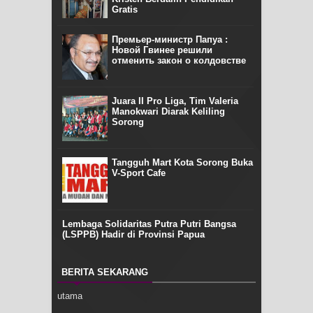
Gratis
Премьер-министр Папуа :
Новой Гвинее решили
отменить закон о колдовстве
Juara II Pro Liga, Tim Valeria
Manokwari Diarak Keliling
Sorong
Tangguh Mart Kota Sorong Buka
V-Sport Cafe
Lembaga Solidaritas Putra Putri Bangsa
(LSPPB) Hadir di Provinsi Papua
BERITA SEKARANG
utama