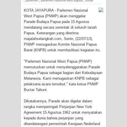
,
parlemen
,
parlemen nasional west papua
,
sosial
KOTA JAYAPURA - Parlemen Nasional
Tiga Personel Polresta Jayapura Kota
West Papua (PNWP) akan menggelar
Parade Budaya Papua pada 15 Agustus
Jalani Sidang BP4R di Jayapura
mendatang secara serentak di seluruh tanah
Papua. Keterangan yang diterima
Kapolresta Jayapura Kota
majalahselangkah.com, Senin, (22/07/13),
PNWP menugaskan Komite Nasional Papua
Mengapresiasi Antusiasme Warga
Barat (KNPB) untuk memfasilitasi kegiatan itu.
Saat Nonton Bareng Final Piala Dunia
"Parlemen Nasional West Papua (PNWP)
memutuskan untuk menyelenggarakan Parade
2026 di Lapangan Karang PTC Entrop
Budaya Papua sebagai bagian dari Kebudayaan
Melanesia. Kami menugaskan KNPB sebagai
Kebakaran Hanguskan Satu Rumah
pelaksana acara tersebut," kata ketua PNWP
Buctar Tabuni.
di Kompleks Asrama Polisi Sorong
Dikatakannya, Parade akan digelar dalam
rangka memperingati Perjanjian New York
Profil Lengkap Papua Barat, Bumi
Agreement 15 Agustua 1962 untuk menyatakan
kepada dunia bahwa perjanjian yang
Cenderawasih di Ujung Barat Papua
ditandatangani pemerintah Kerajaan Nederland