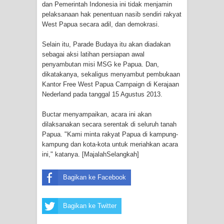
dan Pemerintah Indonesia ini tidak menjamin
Profil Lengkap Provinsi Papua, Bumi
pelaksanaan hak penentuan nasib sendiri rakyat
West Papua secara adil, dan demokrasi.
Cenderawasih di Ujung Timur
Selain itu, Parade Budaya itu akan diadakan
Indonesia
sebagai aksi latihan persiapan awal
penyambutan misi MSG ke Papua. Dan,
Profil Lengkap Aceh, Provinsi
dikatakanya, sekaligus menyambut pembukaan
Kantor Free West Papua Campaign di Kerajaan
Istimewa di Ujung Sumatera
Nederland pada tanggal 15 Agustus 2013.
Lima Rumah Pribadi Terbakar Di
Buctar menyampaikan, acara ini akan
dilaksanakan secara serentak di seluruh tanah
Hamadi Jayapura Selatan
Papua. "Kami minta rakyat Papua di kampung-
kampung dan kota-kota untuk meriahkan acara
Gempa M3,3 Guncang Nabire, BMKG
ini," katanya. [MajalahSelangkah]
Imbau Waspada Susulan
Bagikan ke Facebook
Mama-Mama Pasar Lama Sentani
Bagikan ke Twitter
Protes Tumpukan Sampah dengan