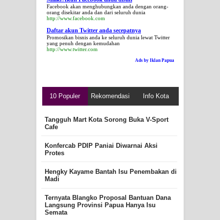
Facebook akan menghubungkan anda dengan orang-
orang disekitar anda dan dari seluruh dunia
http://www.facebook.com
Daftar akun Twitter anda secepatnya
Promosikan bisnis anda ke seluruh dunia lewat Twitter
yang penuh dengan kemudahan
http://www.twitter.com
Ads by Iklan Papua
10 Populer
Rekomendasi
Info Kota
Tangguh Mart Kota Sorong Buka V-Sport
Cafe
Konfercab PDIP Paniai Diwarnai Aksi
Protes
Hengky Kayame Bantah Isu Penembakan di
Madi
Ternyata Blangko Proposal Bantuan Dana
Langsung Provinsi Papua Hanya Isu
Semata