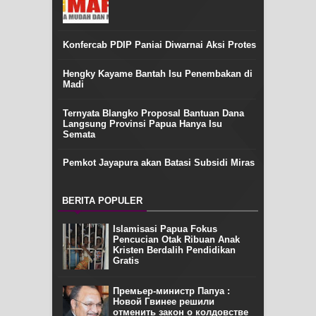
Konfercab PDIP Paniai Diwarnai Aksi Protes
Hengky Kayame Bantah Isu Penembakan di
Madi
Ternyata Blangko Proposal Bantuan Dana
Langsung Provinsi Papua Hanya Isu
Semata
Pemkot Jayapura akan Batasi Subsidi Miras
BERITA POPULER
Islamisasi Papua Fokus
Pencucian Otak Ribuan Anak
Kristen Berdalih Pendidikan
Gratis
Премьер-министр Папуа :
Новой Гвинее решили
отменить закон о колдовстве