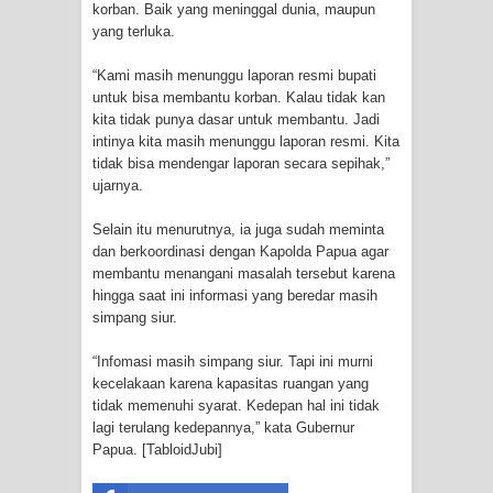
Profil Lengkap Provinsi Papua, Bumi
korban. Baik yang meninggal dunia, maupun
yang terluka.
Cenderawasih di Ujung Timur
“Kami masih menunggu laporan resmi bupati
untuk bisa membantu korban. Kalau tidak kan
Indonesia
kita tidak punya dasar untuk membantu. Jadi
intinya kita masih menunggu laporan resmi. Kita
Profil Lengkap Aceh, Provinsi
tidak bisa mendengar laporan secara sepihak,”
ujarnya.
Istimewa di Ujung Sumatera
Selain itu menurutnya, ia juga sudah meminta
Lima Rumah Pribadi Terbakar Di
dan berkoordinasi dengan Kapolda Papua agar
membantu menangani masalah tersebut karena
Hamadi Jayapura Selatan
hingga saat ini informasi yang beredar masih
simpang siur.
Gempa M3,3 Guncang Nabire, BMKG
“Infomasi masih simpang siur. Tapi ini murni
Imbau Waspada Susulan
kecelakaan karena kapasitas ruangan yang
tidak memenuhi syarat. Kedepan hal ini tidak
Mama-Mama Pasar Lama Sentani
lagi terulang kedepannya,” kata Gubernur
Papua. [TabloidJubi]
Protes Tumpukan Sampah dengan