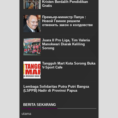
Kristen Berdalih Pendidikan
Gratis
Премьер-министр Папуа :
Новой Гвинее решили
отменить закон о колдовстве
Juara II Pro Liga, Tim Valeria
Manokwari Diarak Keliling
Sorong
Tangguh Mart Kota Sorong Buka
V-Sport Cafe
Lembaga Solidaritas Putra Putri Bangsa
(LSPPB) Hadir di Provinsi Papua
BERITA SEKARANG
utama