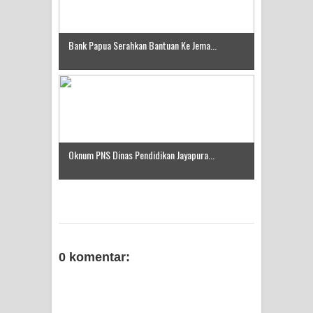
Frontier into National Food Belt with
Bank Papua Serahkan Bantuan Ke Jema...
Mechanized Rice Expansion
Mentan Tinjau Program Cetak Sawah
dan Penanaman Padi di Merauke
Mantan Sekda Jayawijaya Jadi
Oknum PNS Dinas Pendidikan Jayapura...
Tersangka Kasus Korupsi Jalan
Lingkar
Papuan Artisans Take Center Stage
0 komentar:
at Indonesia's National Craft
Anniversary in Makassar