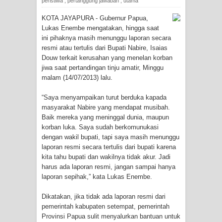
peristiwa
,
pertanggung jawaban
,
utama
Tiga Personel Polresta Jayapura Kota
KOTA JAYAPURA - Gubernur Papua,
Lukas Enembe mengatakan, hingga saat
Jalani Sidang BP4R di Jayapura
ini pihaknya masih menunggu laporan secara
resmi atau tertulis dari Bupati Nabire, Isaias
Douw terkait kerusahan yang menelan korban
Kapolresta Jayapura Kota
jiwa saat pertandingan tinju amatir, Minggu
malam (14/07/2013) lalu.
Mengapresiasi Antusiasme Warga
“Saya menyampaikan turut berduka kapada
Saat Nonton Bareng Final Piala Dunia
masyarakat Nabire yang mendapat musibah.
Baik mereka yang meninggal dunia, maupun
2026 di Lapangan Karang PTC Entrop
korban luka. Saya sudah berkomunukasi
dengan wakil bupati, tapi saya masih menunggu
Kebakaran Hanguskan Satu Rumah
laporan resmi secara tertulis dari bupati karena
kita tahu bupati dan wakilnya tidak akur. Jadi
di Kompleks Asrama Polisi Sorong
harus ada laporan resmi, jangan sampai hanya
laporan sepihak,” kata Lukas Enembe.
Profil Lengkap Papua Barat, Bumi
Dikatakan, jika tidak ada laporan resmi dari
Cenderawasih di Ujung Barat Papua
pemerintah kabupaten setempat, pemerintah
Provinsi Papua sulit menyalurkan bantuan untuk