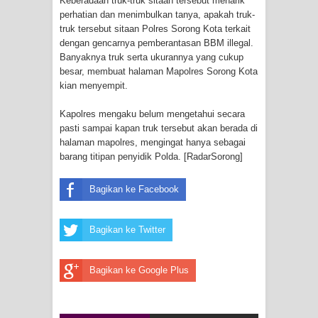
Keberadaan truk-truk sitaan tersebut menarik
Menghambur ke Tengah Jalan
perhatian dan menimbulkan tanya, apakah truk-
truk tersebut sitaan Polres Sorong Kota terkait
Polres Jayapura Terima Laporan
dengan gencarnya pemberantasan BBM illegal.
Banyaknya truk serta ukurannya yang cukup
Hilangnya Agustina Ester Bonsapia
besar, membuat halaman Mapolres Sorong Kota
kian menyempit.
Marthen Medlama Sebut Pemprov
Kapolres mengaku belum mengetahui secara
pasti sampai kapan truk tersebut akan berada di
Papua Siapkan 1000 Kuota Beasiswa
halaman mapolres, mengingat hanya sebagai
barang titipan penyidik Polda. [RadarSorong]
Mace
Bagikan ke Facebook
BRI Region 18 Jayapura Salurkan
Bantuan CSR untuk RS Bhayangkara
Bagikan ke Twitter
Polda Papua pada Peringatan Hari
Bagikan ke Google Plus
Bhayangkara ke-80
Indonesia Turns Remote Papua