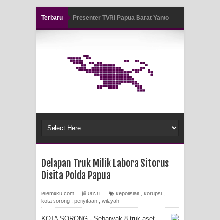
Terbaru
Presenter TVRI Papua Barat Yanto
Air Terjun Memti Pesona Tersembunyi
Idorway Masih Hilang
di Kabupaten Pegunungan Arfak
Pencarian Hari Keenam Korban
Hanyut di Air Terjun Memti Belum
Hasil, Polisi Periksa Saksi dan
Kerahkan K9
Polresta Jayapura Kota Mengungkap
Delapan Truk Milik Labora Sitorus
Tiga Kasus Pencurian Dan
Disita Polda Papua
Mengamankan Satu Tersangka Di
lelemuku.com
08:31
kepolisian
,
korupsi
,
kota sorong
,
penyitaan
,
wilayah
Kota Jayapura
KOTA SORONG - Sebanyak 8 truk aset