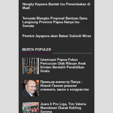
Hengky Kayame Bantah Isu Penembakan di
Madi
Ternyata Blangko Proposal Bantuan Dana
Langsung Provinsi Papua Hanya Isu
Semata
Pemkot Jayapura akan Batasi Subsidi Miras
BERITA POPULER
Islamisasi Papua Fokus
Pencucian Otak Ribuan Anak
Kristen Berdalih Pendidikan
Gratis
Премьер-министр Папуа :
Новой Гвинее решили
отменить закон о колдовстве
Juara II Pro Liga, Tim Valeria
Manokwari Diarak Keliling
Sorong