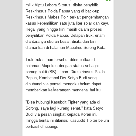
milik Aiptu Labora Sitorus, disita penyidik
Tiga Personel Polresta Jayapura Kota
Reskrimsus Polda Papua yang di back-up
Reskrimsus Mabes Polri terkait pengembangan
Jalani Sidang BP4R di Jayapura
kasus kepemilikan satu juta liter solar dan kayu
illegal yang hingga kini masih dalam proses
Kapolresta Jayapura Kota
penyidikan Polda Papua. Delapan truk, enam
diantaranya ukuran besar, disita dan kini
Mengapresiasi Antusiasme Warga
diamankan di halaman Mapolres Sorong Kota.
Truk-truk sitaan tersebut ditempatkan di
Saat Nonton Bareng Final Piala Dunia
halaman Mapolres dengan status sebagai
barang bukti (BB) titipan. Direskrimsus Polda
2026 di Lapangan Karang PTC Entrop
Papua, Kombespol Drs Setyo Budi yang
dihubungi via ponsel mengaku belum dapat
Kebakaran Hanguskan Satu Rumah
memberikan keÂ­terangan mengenai hal itu.
di Kompleks Asrama Polisi Sorong
"Bisa hubungi Kasubdit Tipiter yang ada di
Sorong, saya lagi kurang sehat," kata Setyo
Profil Lengkap Papua Barat, Bumi
Budi via pesan singkat kepada Koran ini.
Hingga berita ini dilansir, Kasubdit Tipiter belum
Cenderawasih di Ujung Barat Papua
berhasil dihubungi.