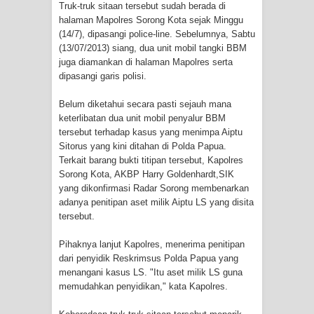
Profil Lengkap Provinsi Papua, Bumi
Truk-truk sitaan tersebut sudah berada di
halaman Mapolres Sorong Kota sejak Minggu
Cenderawasih di Ujung Timur
(14/7), dipasangi police-line. Sebelumnya, Sabtu
(13/07/2013) siang, dua unit mobil tangki BBM
Indonesia
juga diamankan di halaman Mapolres serta
dipasangi garis polisi.
Profil Lengkap Aceh, Provinsi
Belum diketahui secara pasti sejauh mana
keterlibatan dua unit mobil penyalur BBM
Istimewa di Ujung Sumatera
tersebut terhadap kasus yang menimpa Aiptu
Sitorus yang kini ditahan di Polda Papua.
Lima Rumah Pribadi Terbakar Di
Terkait barang bukti titipan tersebut, Kapolres
Sorong Kota, AKBP Harry Goldenhardt,SIK
Hamadi Jayapura Selatan
yang dikonfirmasi Radar Sorong membenarkan
adanya penitipan aset milik Aiptu LS yang disita
Gempa M3,3 Guncang Nabire, BMKG
tersebut.
Imbau Waspada Susulan
Pihaknya lanjut Kapolres, menerima penitipan
dari penyidik Reskrimsus Polda Papua yang
Mama-Mama Pasar Lama Sentani
menangani kasus LS. "Itu aset milik LS guna
memudahkan penyidikan," kata Kapolres.
Protes Tumpukan Sampah dengan