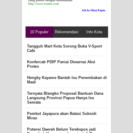
yang penuh dengan kemudahan
http://www.twitter.com
Ads by Iklan Papua
10 Populer
Rekomendasi
Info Kota
Tangguh Mart Kota Sorong Buka V-Sport
Cafe
Konfercab PDIP Paniai Diwarnai Aksi
Protes
Hengky Kayame Bantah Isu Penembakan di
Madi
Ternyata Blangko Proposal Bantuan Dana
Langsung Provinsi Papua Hanya Isu
Semata
Pemkot Jayapura akan Batasi Subsidi
Miras
Potensi Daerah Belum Terekspos jadi