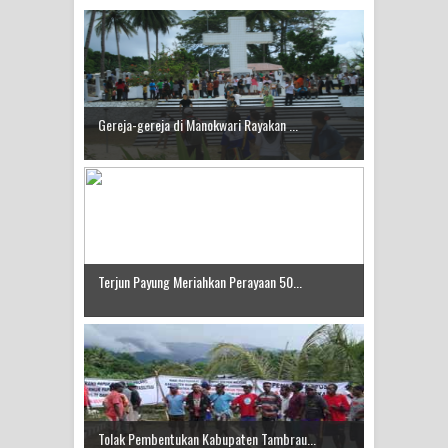
Polresta Jayapura Kota Mengungkap
Tiga Kasus Pencurian Dan
Mengamankan Satu Tersangka Di
Gereja-gereja di Manokwari Rayakan ...
Kota Jayapura
Tiga Personel Polresta Jayapura Kota
Jalani Sidang BP4R di Jayapura
Kapolresta Jayapura Kota
Terjun Payung Meriahkan Perayaan 50...
Mengapresiasi Antusiasme Warga
Saat Nonton Bareng Final Piala Dunia
2026 di Lapangan Karang PTC Entrop
Kebakaran Hanguskan Satu Rumah
Tolak Pembentukan Kabupaten Tambrau...