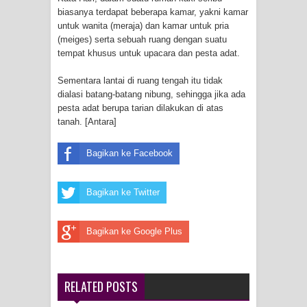
biasanya terdapat beberapa kamar, yakni kamar
at Indonesia's National Craft
untuk wanita (meraja) dan kamar untuk pria
(meiges) serta sebuah ruang dengan suatu
tempat khusus untuk upacara dan pesta adat.
Anniversary in Makassar
Sementara lantai di ruang tengah itu tidak
Presenter TVRI Papua Barat Yanto
dialasi batang-batang nibung, sehingga jika ada
pesta adat berupa tarian dilakukan di atas
Idorway Masih Hilang
tanah. [Antara]
Air Terjun Memti Pesona Tersembunyi
Bagikan ke Facebook
di Kabupaten Pegunungan Arfak
Bagikan ke Twitter
Pencarian Hari Keenam Korban
Hanyut di Air Terjun Memti Belum
Bagikan ke Google Plus
Hasil, Polisi Periksa Saksi dan
RELATED POSTS
Kerahkan K9