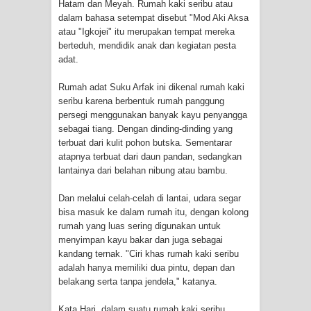
Hatam dan Meyah. Rumah kaki seribu atau
Polda Papua pada Peringatan Hari
dalam bahasa setempat disebut "Mod Aki Aksa
atau "Igkojei" itu merupakan tempat mereka
Bhayangkara ke-80
berteduh, mendidik anak dan kegiatan pesta
adat.
Indonesia Turns Remote Papua
Rumah adat Suku Arfak ini dikenal rumah kaki
seribu karena berbentuk rumah panggung
Frontier into National Food Belt with
persegi menggunakan banyak kayu penyangga
sebagai tiang. Dengan dinding-dinding yang
Mechanized Rice Expansion
terbuat dari kulit pohon butska. Sementarar
atapnya terbuat dari daun pandan, sedangkan
Mentan Tinjau Program Cetak Sawah
lantainya dari belahan nibung atau bambu.
dan Penanaman Padi di Merauke
Dan melalui celah-celah di lantai, udara segar
bisa masuk ke dalam rumah itu, dengan kolong
Mantan Sekda Jayawijaya Jadi
rumah yang luas sering digunakan untuk
menyimpan kayu bakar dan juga sebagai
Tersangka Kasus Korupsi Jalan
kandang ternak. "Ciri khas rumah kaki seribu
adalah hanya memiliki dua pintu, depan dan
Lingkar
belakang serta tanpa jendela," katanya.
Papuan Artisans Take Center Stage
Kata Hari, dalam suatu rumah kaki seribu