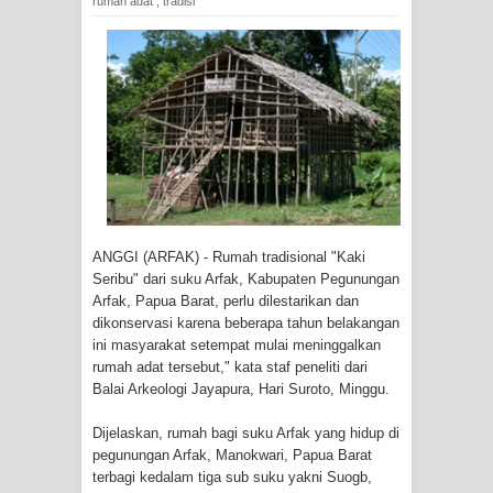
rumah adat
,
tradisi
Imbau Waspada Susulan
Mama-Mama Pasar Lama Sentani
Protes Tumpukan Sampah dengan
Menghambur ke Tengah Jalan
Polres Jayapura Terima Laporan
Hilangnya Agustina Ester Bonsapia
ANGGI (ARFAK) - Rumah tradisional "Kaki
Seribu" dari suku Arfak, Kabupaten Pegunungan
Marthen Medlama Sebut Pemprov
Arfak, Papua Barat, perlu dilestarikan dan
dikonservasi karena beberapa tahun belakangan
Papua Siapkan 1000 Kuota Beasiswa
ini masyarakat setempat mulai meninggalkan
rumah adat tersebut," kata staf peneliti dari
Mace
Balai Arkeologi Jayapura, Hari Suroto, Minggu.
BRI Region 18 Jayapura Salurkan
Dijelaskan, rumah bagi suku Arfak yang hidup di
pegunungan Arfak, Manokwari, Papua Barat
Bantuan CSR untuk RS Bhayangkara
terbagi kedalam tiga sub suku yakni Suogb,