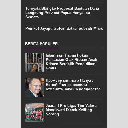
Ternyata Blangko Proposal Bantuan Dana
Langsung Provinsi Papua Hanya Isu
Semata
Pemkot Jayapura akan Batasi Subsidi Miras
BERITA POPULER
Islamisasi Papua Fokus
Pencucian Otak Ribuan Anak
Kristen Berdalih Pendidikan
Gratis
Премьер-министр Папуа :
Новой Гвинее решили
отменить закон о колдовстве
Juara II Pro Liga, Tim Valeria
Manokwari Diarak Keliling
Sorong