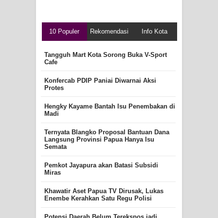
10 Populer
Rekomendasi
Info Kota
Tangguh Mart Kota Sorong Buka V-Sport
Cafe
Konfercab PDIP Paniai Diwarnai Aksi
Protes
Hengky Kayame Bantah Isu Penembakan di
Madi
Ternyata Blangko Proposal Bantuan Dana
Langsung Provinsi Papua Hanya Isu
Semata
Pemkot Jayapura akan Batasi Subsidi
Miras
Khawatir Aset Papua TV Dirusak, Lukas
Enembe Kerahkan Satu Regu Polisi
Potensi Daerah Belum Terekspos jadi