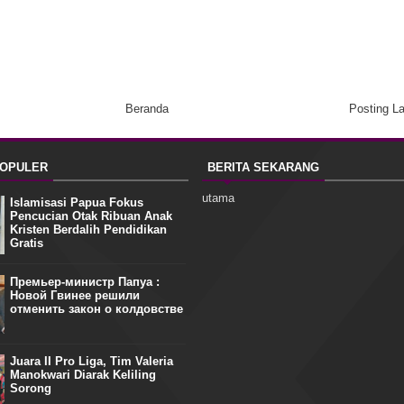
Beranda
Posting L
POPULER
BERITA SEKARANG
utama
Islamisasi Papua Fokus
Pencucian Otak Ribuan Anak
Kristen Berdalih Pendidikan
Gratis
Премьер-министр Папуа :
Новой Гвинее решили
отменить закон о колдовстве
Juara II Pro Liga, Tim Valeria
Manokwari Diarak Keliling
Sorong