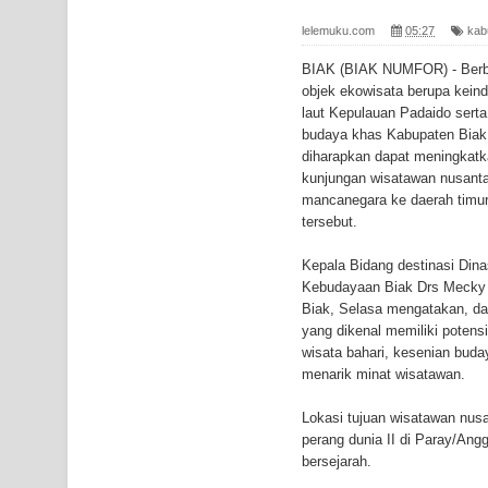
Bhayangkara ke-80
lelemuku.com
05:27
kab
Indonesia Turns Remote Papua Frontier into Nati
BIAK (BIAK NUMFOR) - Berba
objek ekowisata berupa kein
Mentan Tinjau Program Cetak Sawah dan Penana
laut Kepulauan Padaido sert
budaya khas Kabupaten Biak
Mantan Sekda Jayawijaya Jadi Tersangka Kasus K
diharapkan dapat meningkatk
kunjungan wisatawan nusanta
Papuan Artisans Take Center Stage at Indonesia's
mancanegara ke daerah timur
tersebut.
Presenter TVRI Papua Barat Yanto Idorway Masih 
Kepala Bidang destinasi Dina
Air Terjun Memti Pesona Tersembunyi di Kabupa
Kebudayaan Biak Drs Mecky 
Biak, Selasa mengatakan, da
Pencarian Hari Keenam Korban Hanyut di Air Terj
yang dikenal memiliki potens
wisata bahari, kesenian buda
menarik minat wisatawan.
K9
Lokasi tujuan wisatawan nus
Polresta Jayapura Kota Mengungkap Tiga Kasus
perang dunia II di Paray/Ang
bersejarah.
Jayapura