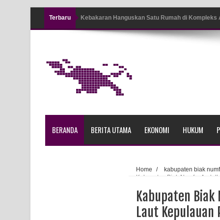
Terbaru
Kebakaran Hanguskan Satu Rumah di Kompleks A
Profil Lengkap Papua Barat, Bumi Cenderawasih 
Profil Lengkap Provinsi Papua, Bumi Cenderawasi
Profil Lengkap Aceh, Provinsi Istimewa di Ujung 
Lima Rumah Pribadi Terbakar Di Hamadi Jayapur
Gempa M3,3 Guncang Nabire, BMKG Imbau Wasp
BERANDA
BERITA UTAMA
EKONOMI
HUKUM
P
Mama-Mama Pasar Lama Sentani Protes Tumpuk
Polres Jayapura Terima Laporan Hilangnya Agust
Home
/
kabupaten biak numf
Kabupaten Biak Numfor Andalk
Marthen Medlama Sebut Pemprov Papua Siapkan
Kabupaten Biak 
BRI Region 18 Jayapura Salurkan Bantuan CSR u
Laut Kepulauan 