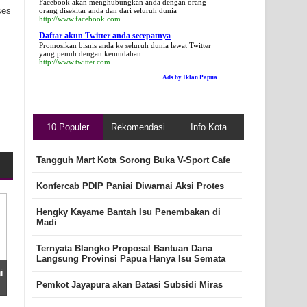
Facebook akan menghubungkan anda dengan orang-
ses
orang disekitar anda dan dari seluruh dunia
http://www.facebook.com
Daftar akun Twitter anda secepatnya
Promosikan bisnis anda ke seluruh dunia lewat Twitter
yang penuh dengan kemudahan
http://www.twitter.com
Ads by Iklan Papua
10 Populer
Rekomendasi
Info Kota
Tangguh Mart Kota Sorong Buka V-Sport Cafe
Konfercab PDIP Paniai Diwarnai Aksi Protes
Hengky Kayame Bantah Isu Penembakan di
Madi
Ternyata Blangko Proposal Bantuan Dana
Langsung Provinsi Papua Hanya Isu Semata
i
Pemkot Jayapura akan Batasi Subsidi Miras