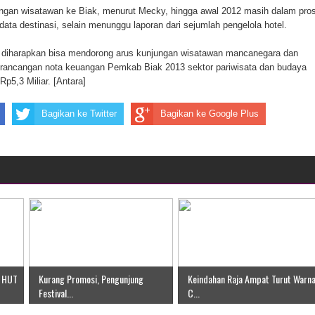
ungan wisatawan ke Biak, menurut Mecky, hingga awal 2012 masih dalam pro
ang BP4R di Jayapura
ata destinasi, selain menunggu laporan dari sejumlah pengelola hotel.
sme Warga Saat Nonton Bareng Final Piala Dunia 2026 di
 diharapkan bisa mendorong arus kunjungan wisatawan mancanegara dan
 rancangan nota keuangan Pemkab Biak 2013 sektor pariwisata dan budaya
p5,3 Miliar. [Antara]
Bagikan ke Twitter
Bagikan ke Google Plus
l HUT
Kurang Promosi, Pengunjung
Keindahan Raja Ampat Turut Warna
Festival...
C...