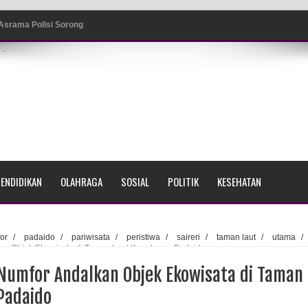
srama Polisi Sorong
.
di Ujung Barat Papua
h di Ujung Timur Indonesia
Sumatera
a Selatan
ada Susulan
ENDIDIKAN
OLAHRAGA
SOSIAL
POLITIK
KESEHATAN
an Sampah dengan Menghambur ke Tengah Jalan
ina Ester Bonsapia
or
/
padaido
/
pariwisata
/
peristiwa
/
saireri
/
taman laut
/
utama
/
an Objek Ekowisata di Taman Laut Kepulauan Padaido
 1000 Kuota Beasiswa Mace
Numfor Andalkan Objek Ekowisata di Taman
ntuk RS Bhayangkara Polda Papua pada Peringatan Hari
Padaido