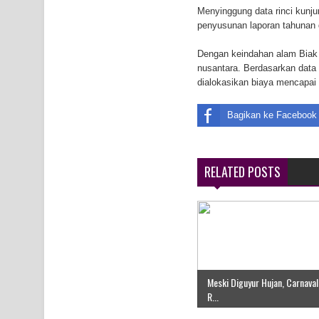
Menyinggung data rinci kunj
Tiga Personel Polresta Jayapura Kota Jalani Sid
penyusunan laporan tahunan d
Kapolresta Jayapura Kota Mengapresiasi Antusia
Dengan keindahan alam Biak
nusantara. Berdasarkan data
Lapangan Karang PTC Entrop
dialokasikan biaya mencapai R
Bagikan ke Facebook
RELATED POSTS
Meski Diguyur Hujan, Carnava
R...