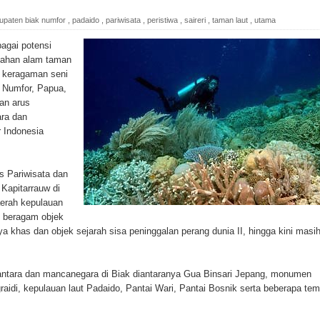
upaten biak numfor
,
padaido
,
pariwisata
,
peristiwa
,
saireri
,
taman laut
,
utama
onal Food Belt with Mechanized Rice Expansion
gai potensi
dahan alam taman
man Padi di Merauke
a keragaman seni
 Numfor, Papua,
orupsi Jalan Lingkar
an arus
ra dan
 National Craft Anniversary in Makassar
 Indonesia
Hilang
s Pariwisata dan
ten Pegunungan Arfak
Kapitarrauw di
erah kepulauan
un Memti Belum Hasil, Polisi Periksa Saksi dan Kerahkan
i beragam objek
ya khas dan objek sejarah sisa peninggalan perang dunia II, hingga kini masi
antara dan mancanegara di Biak diantaranya Gua Binsari Jepang, monumen
 Pencurian Dan Mengamankan Satu Tersangka Di Kota
graidi, kepulauan laut Padaido, Pantai Wari, Pantai Bosnik serta beberapa te