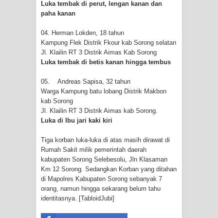
Luka tembak di perut, lengan kanan dan
Frontier into National Food Belt with
paha kanan
Mechanized Rice Expansion
04. Herman Lokden, 18 tahun
Kampung Flek Distrik Fkour kab Sorong selatan
Mentan Tinjau Program Cetak Sawah
Jl. Klailin RT 3 Distrik Aimas Kab Sorong
Luka tembak di betis kanan hingga tembus
dan Penanaman Padi di Merauke
05. Andreas Sapisa, 32 tahun
Mantan Sekda Jayawijaya Jadi
Warga Kampung batu lobang Distrik Makbon
kab Sorong
Tersangka Kasus Korupsi Jalan
Jl. Klailin RT 3 Distrik Aimas kab Sorong.
Luka di Ibu jari kaki kiri
Lingkar
Tiga korban luka-luka di atas masih dirawat di
Papuan Artisans Take Center Stage
Rumah Sakit milik pemerintah daerah
kabupaten Sorong Selebesolu, Jln Klasaman
at Indonesia's National Craft
Km 12 Sorong. Sedangkan Korban yang ditahan
di Mapolres Kabupaten Sorong sebanyak 7
Anniversary in Makassar
orang, namun hingga sekarang belum tahu
identitasnya. [TabloidJubi]
Presenter TVRI Papua Barat Yanto