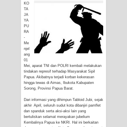
Tiga Personel Polresta Jayapura Kota
KO
TA
Jalani Sidang BP4R di Jayapura
JA
YA
PU
Kapolresta Jayapura Kota
RA
-
Mengapresiasi Antusiasme Warga
Me
njel
Saat Nonton Bareng Final Piala Dunia
ang
01
2026 di Lapangan Karang PTC Entrop
Mei, aparat TNI dan POLRI kembali melakukan
tindakan represif terhadap Masyarakat Sipil
Kebakaran Hanguskan Satu Rumah
Papua. Akibatnya terjadi korban kekerasan
hingga tewas di Aimas, Ibukota Kabupaten
di Kompleks Asrama Polisi Sorong
Sorong, Provinsi Papua Barat.
Profil Lengkap Papua Barat, Bumi
Dari informasi yang dihimpun Tabloid Jubi, sejak
akhir April, seluruh sudut kota dibanjiri pamflet
Cenderawasih di Ujung Barat Papua
dan spanduk serta aksi-aksi lain yang
bertuliskan selamat merayakan jubelium
Profil Lengkap Provinsi Papua, Bumi
Kembalinya Papua ke NKRI. Hal ini berkaitan