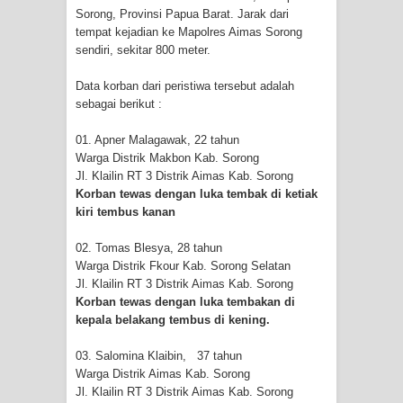
Sorong, Provinsi Papua Barat. Jarak dari
tempat kejadian ke Mapolres Aimas Sorong
Polres Jayapura Terima Laporan
sendiri, sekitar 800 meter.
Hilangnya Agustina Ester Bonsapia
Data korban dari peristiwa tersebut adalah
sebagai berikut :
Marthen Medlama Sebut Pemprov
01. Apner Malagawak, 22 tahun
Papua Siapkan 1000 Kuota Beasiswa
Warga Distrik Makbon Kab. Sorong
Jl. Klailin RT 3 Distrik Aimas Kab. Sorong
Mace
Korban tewas dengan luka tembak di ketiak
kiri tembus kanan
BRI Region 18 Jayapura Salurkan
02. Tomas Blesya, 28 tahun
Bantuan CSR untuk RS Bhayangkara
Warga Distrik Fkour Kab. Sorong Selatan
Jl. Klailin RT 3 Distrik Aimas Kab. Sorong
Polda Papua pada Peringatan Hari
Korban tewas dengan luka tembakan di
kepala belakang tembus di kening.
Bhayangkara ke-80
03. Salomina Klaibin, 37 tahun
Indonesia Turns Remote Papua
Warga Distrik Aimas Kab. Sorong
Jl. Klailin RT 3 Distrik Aimas Kab. Sorong