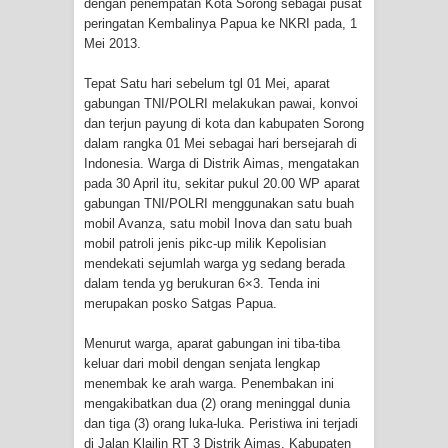
dengan penempatan Kota Sorong sebagai pusat
Cenderawasih di Ujung Timur
peringatan Kembalinya Papua ke NKRI pada, 1
Mei 2013.
Indonesia
Tepat Satu hari sebelum tgl 01 Mei, aparat
gabungan TNI/POLRI melakukan pawai, konvoi
Profil Lengkap Aceh, Provinsi
dan terjun payung di kota dan kabupaten Sorong
dalam rangka 01 Mei sebagai hari bersejarah di
Istimewa di Ujung Sumatera
Indonesia. Warga di Distrik Aimas, mengatakan
pada 30 April itu, sekitar pukul 20.00 WP aparat
Lima Rumah Pribadi Terbakar Di
gabungan TNI/POLRI menggunakan satu buah
mobil Avanza, satu mobil Inova dan satu buah
Hamadi Jayapura Selatan
mobil patroli jenis pikc-up milik Kepolisian
mendekati sejumlah warga yg sedang berada
Gempa M3,3 Guncang Nabire, BMKG
dalam tenda yg berukuran 6×3. Tenda ini
merupakan posko Satgas Papua.
Imbau Waspada Susulan
Menurut warga, aparat gabungan ini tiba-tiba
Mama-Mama Pasar Lama Sentani
keluar dari mobil dengan senjata lengkap
menembak ke arah warga. Penembakan ini
Protes Tumpukan Sampah dengan
mengakibatkan dua (2) orang meninggal dunia
dan tiga (3) orang luka-luka. Peristiwa ini terjadi
Menghambur ke Tengah Jalan
di Jalan Klailin RT 3 Distrik Aimas, Kabupaten