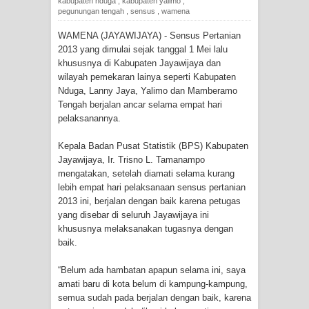
kabupaten nduga
,
kabupaten yalimo
,
Tiga Personel Polresta Jayapura Kota
pegunungan tengah
,
sensus
,
wamena
Jalani Sidang BP4R di Jayapura
WAMENA (JAYAWIJAYA) - Sensus Pertanian
2013 yang dimulai sejak tanggal 1 Mei lalu
khususnya di Kabupaten Jayawijaya dan
Kapolresta Jayapura Kota
wilayah pemekaran lainya seperti Kabupaten
Nduga, Lanny Jaya, Yalimo dan Mamberamo
Mengapresiasi Antusiasme Warga
Tengah berjalan ancar selama empat hari
pelaksanannya.
Saat Nonton Bareng Final Piala Dunia
Kepala Badan Pusat Statistik (BPS) Kabupaten
2026 di Lapangan Karang PTC Entrop
Jayawijaya, Ir. Trisno L. Tamanampo
mengatakan, setelah diamati selama kurang
Kebakaran Hanguskan Satu Rumah
lebih empat hari pelaksanaan sensus pertanian
2013 ini, berjalan dengan baik karena petugas
di Kompleks Asrama Polisi Sorong
yang disebar di seluruh Jayawijaya ini
khususnya melaksanakan tugasnya dengan
Profil Lengkap Papua Barat, Bumi
baik.
Cenderawasih di Ujung Barat Papua
“Belum ada hambatan apapun selama ini, saya
amati baru di kota belum di kampung-kampung,
Profil Lengkap Provinsi Papua, Bumi
semua sudah pada berjalan dengan baik, karena