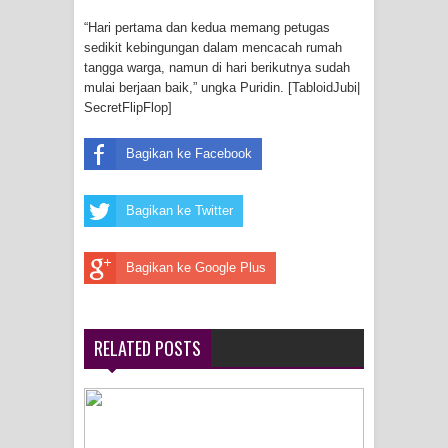
Frontier into National Food Belt with
“Hari pertama dan kedua memang petugas
sedikit kebingungan dalam mencacah rumah
Mechanized Rice Expansion
tangga warga, namun di hari berikutnya sudah
mulai berjaan baik,” ungka Puridin. [TabloidJubi|
Mentan Tinjau Program Cetak Sawah
SecretFlipFlop]
dan Penanaman Padi di Merauke
Bagikan ke Facebook
Mantan Sekda Jayawijaya Jadi
Bagikan ke Twitter
Tersangka Kasus Korupsi Jalan
Lingkar
Bagikan ke Google Plus
Papuan Artisans Take Center Stage
RELATED POSTS
at Indonesia's National Craft
Anniversary in Makassar