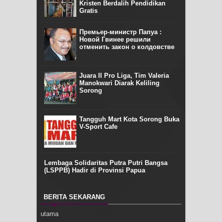
Kristen Berdalih Pendidikan
Gratis
Премьер-министр Папуа :
Новой Гвинее решили
отменить закон о колдовстве
Juara II Pro Liga, Tim Valeria
Manokwari Diarak Keliling
Sorong
Tangguh Mart Kota Sorong Buka
V-Sport Cafe
Lembaga Solidaritas Putra Putri Bangsa
(LSPPB) Hadir di Provinsi Papua
BERITA SEKARANG
utama