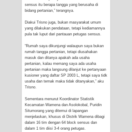
sensus itu berapa tangga yang berusaha di
bidang pertanian,” terangnya.
Polres Jayapura Terima Laporan
Diakui Trisno juga, bukan masyarakat umum
Hilangnya Agustina Ester Bonsapia
yang dilakukan pendataan, tetapi kediamannya
pula tak luput dari pantauan petugas sensus.
Marthen Medlama Sebut Pemprov
“Rumah saya dikunjungi walaupun saya bukan
Papua Siapkan 1000 Kuota Beasiswa
rumah tangga pertanian, tetapi diusahakan
masuk dan ditanya apakah ada usaha
Mace
pertanian, kalau memang saya ada usaha
pertanian maka langsung dilanjut ke pertanyaan
BRI Region 18 Jayapura Salurkan
kusioner yang daftar SP 2003 L, tetapi saya tidk
usaha dan ternak maka tidak ditanyakan,” aku
Bantuan CSR untuk RS Bhayangkara
Trisno.
Polda Papua pada Peringatan Hari
Sementara menurut Koordinator Statistik
Kecamatan Wamena dan Asolokobal, Puridin
Bhayangkara ke-80
Situmorang yang ditemui di lapangan
menjelaskan, khusus di Distrik Wamena dibagi
Indonesia Turns Remote Papua
dalam 16 tim dengan 64 block sensus dan
dalam 1 tim diisi 3-4 orang petugas.