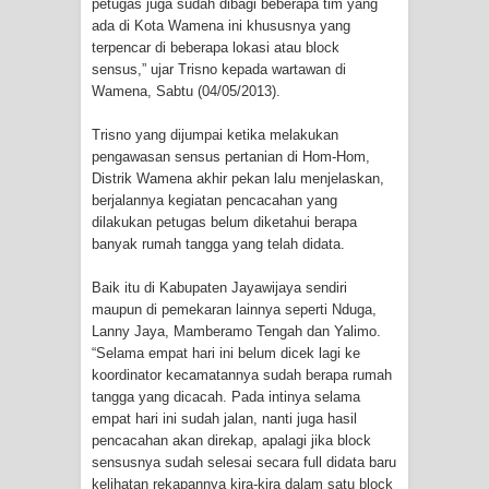
petugas juga sudah dibagi beberapa tim yang
Cenderawasih di Ujung Timur
ada di Kota Wamena ini khususnya yang
terpencar di beberapa lokasi atau block
sensus,” ujar Trisno kepada wartawan di
Indonesia
Wamena, Sabtu (04/05/2013).
Profil Lengkap Aceh, Provinsi
Trisno yang dijumpai ketika melakukan
pengawasan sensus pertanian di Hom-Hom,
Istimewa di Ujung Sumatera
Distrik Wamena akhir pekan lalu menjelaskan,
berjalannya kegiatan pencacahan yang
Lima Rumah Pribadi Terbakar Di
dilakukan petugas belum diketahui berapa
banyak rumah tangga yang telah didata.
Hamadi Jayapura Selatan
Baik itu di Kabupaten Jayawijaya sendiri
Gempa M3,3 Guncang Nabire, BMKG
maupun di pemekaran lainnya seperti Nduga,
Lanny Jaya, Mamberamo Tengah dan Yalimo.
Imbau Waspada Susulan
“Selama empat hari ini belum dicek lagi ke
koordinator kecamatannya sudah berapa rumah
Mama-Mama Pasar Lama Sentani
tangga yang dicacah. Pada intinya selama
empat hari ini sudah jalan, nanti juga hasil
Protes Tumpukan Sampah dengan
pencacahan akan direkap, apalagi jika block
sensusnya sudah selesai secara full didata baru
Menghambur ke Tengah Jalan
kelihatan rekapannya kira-kira dalam satu block