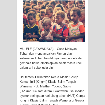
Tiga Personel Polresta Jayapura Kota
Jalani Sidang BP4R di Jayapura
Kapolresta Jayapura Kota
Mengapresiasi Antusiasme Warga
Saat Nonton Bareng Final Piala Dunia
MULELE (JAYAWIJAYA) – Guna Melayani
2026 di Lapangan Karang PTC Entrop
Tuhan dan menyampaikan Firman dan
kebenaran Tuhan hendaknya para pendeta dan
Kebakaran Hanguskan Satu Rumah
gembala harus dipersiapkan sejak masih kecil
dalam arti sejak usia dini.
di Kompleks Asrama Polisi Sorong
Hal tersebut dikatakan Ketua Klasis Gereja
Profil Lengkap Papua Barat, Bumi
Kemah Injil (Kingmi) Klasis Balim Tengah
Wamena, Pdt. Marthen Yogobi, Sabtu
Cenderawasih di Ujung Barat Papua
(06/04/2013) saat ditemui wartawan usai ibadah
syukur peringatan hari ulang tahun (HUT) Gereja
Kingmi Klasis Balim Tengah Wamena di Gereja
Profil Lengkap Provinsi Papua, Bumi