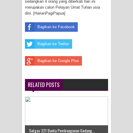
sedangkan 4 orang yang diberkati hari ini
Frontier into National Food Belt with
merupakan calon Pelayan Umat Tuhan usia
dini. [HarianPagiPapua]
Mechanized Rice Expansion
Bagikan ke Facebook
Mentan Tinjau Program Cetak Sawah
dan Penanaman Padi di Merauke
Bagikan ke Twitter
Mantan Sekda Jayawijaya Jadi
Bagikan ke Google Plus
Tersangka Kasus Korupsi Jalan
Lingkar
RELATED POSTS
Papuan Artisans Take Center Stage
at Indonesia's National Craft
Anniversary in Makassar
Satgas 321 Bantu Pembangunan Gedung...