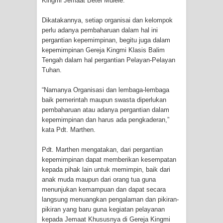
Kingmi Jemaat Betel Mulele.
Cenderawasih di Ujung Timur
Dikatakannya, setiap organisai dan kelompok
perlu adanya pembaharuan dalam hal ini
Indonesia
pergantian kepemimpinan, begitu juga dalam
kepemimpinan Gereja Kingmi Klasis Balim
Profil Lengkap Aceh, Provinsi
Tengah dalam hal pergantian Pelayan-Pelayan
Tuhan.
Istimewa di Ujung Sumatera
“Namanya Organisasi dan lembaga-lembaga
Lima Rumah Pribadi Terbakar Di
baik pemerintah maupun swasta diperlukan
pembaharuan atau adanya pergantian dalam
Hamadi Jayapura Selatan
kepemimpinan dan harus ada pengkaderan,”
kata Pdt. Marthen.
Gempa M3,3 Guncang Nabire, BMKG
Pdt. Marthen mengatakan, dari pergantian
Imbau Waspada Susulan
kepemimpinan dapat memberikan kesempatan
kepada pihak lain untuk memimpin, baik dari
Mama-Mama Pasar Lama Sentani
anak muda maupun dari orang tua guna
menunjukan kemampuan dan dapat secara
langsung menuangkan pengalaman dan pikiran-
Protes Tumpukan Sampah dengan
pikiran yang baru guna kegiatan pelayanan
kepada Jemaat Khususnya di Gereja Kingmi
Menghambur ke Tengah Jalan