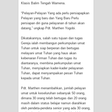
Klasis Balim Tengah Wamena.
Polres Jayapura Terima Laporan
“Pelayan-Pelayan Yang ada perlu persiapapkan
Pelayan yang baru dan Yang Baru Perlu
Hilangnya Agustina Ester Bonsapia
persiapan diri guna pelayanan di tahun akan
datang,” ungkap Pdt. Marthen Yogobi.
Marthen Medlama Sebut Pemprov
Dikatakannya, salah satu tujuan dan tugas
Papua Siapkan 1000 Kuota Beasiswa
Gereja ialah membangun perkumpulan umat
Tuhan untuk siap berperan dan bertugas
Mace
melayani umat Tuhan yang haus akan
kebenaran Firman Tuhan dan tugas itu
BRI Region 18 Jayapura Salurkan
diantaranya, membina perkumpulan umat
Tuhan, menyiapkan kader-kader pelayanan
Bantuan CSR untuk RS Bhayangkara
Tuhan, dapat menyampaikan pesan Tuhan
kepada umat Tuhan.
Polda Papua pada Peringatan Hari
Pdt. Marthen menambahkan, jumlah pelayan
umat untuk keseluruhan sebanyak 50 orang,
Bhayangkara ke-80
dimana 30 orang telah bertugas dan 20 orang
masih dalam status belajar namun diarahkan
Indonesia Turns Remote Papua
oleh pendeta-pendeta senior yang ada 30 orang,