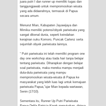
juara putri I dan runner up memiliki tugas dan
Cenderawasih di Ujung Timur
tanggungjawab untuk mempromosikan wisata
yang ada didaerahnya, termasuk di Papua
Indonesia
secara umum.
Profil Lengkap Aceh, Provinsi
Menurut Mian, Kabupaten Jayawijaya dan
Mimika memiliki potensi/obyek pariwisata yang
sangat dikenal dunia, seperti keindahan
Istimewa di Ujung Sumatera
kerajinan suku Komoro, Puncak Cartenz serta
sejumlah obyek pariwisata lainnya.
Lima Rumah Pribadi Terbakar Di
“ Putri pariwisata ini telah memiliki program one
Hamadi Jayapura Selatan
day one workshop atau tiada hari tanpa belajar
tentang pariwisata. Diharapkan dengan belajar
Gempa M3,3 Guncang Nabire, BMKG
soal pariwisata, maka mereka mampu menjadi
duta-duta pariwisata yang mampu
Imbau Waspada Susulan
mempromosikan wisata-wisata di Papua ke
masyarakat yang lebih luas lagi untuk kemajuan
Mama-Mama Pasar Lama Sentani
pariwisata Papua,”ujar Mian kepada wartawan,
Senin (17/10).
Protes Tumpukan Sampah dengan
Sementara itu, Runner Up Putri Pariwisata
Menghambur ke Tengah Jalan
Papua Delila Patricia Kiwak menuturkan, dirinya