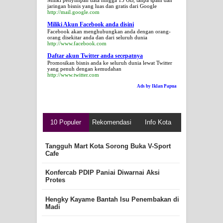
Miliki penyimpan data hingga 15 GB, tanpa spam dan
jaringan bisnis yang luas dan gratis dari Google
http://mail.google.com
Miliki Akun Facebook anda disini
Facebook akan menghubungkan anda dengan orang-
orang disekitar anda dan dari seluruh dunia
http://www.facebook.com
Daftar akun Twitter anda secepatnya
Promosikan bisnis anda ke seluruh dunia lewat Twitter
yang penuh dengan kemudahan
http://www.twitter.com
Ads by Iklan Papua
10 Populer
Rekomendasi
Info Kota
Tangguh Mart Kota Sorong Buka V-Sport
Cafe
Konfercab PDIP Paniai Diwarnai Aksi
Protes
Hengky Kayame Bantah Isu Penembakan di
Madi