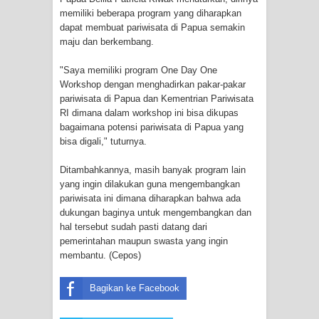
memiliki beberapa program yang diharapkan
Polres Jayapura Terima Laporan
dapat membuat pariwisata di Papua semakin
maju dan berkembang.
Hilangnya Agustina Ester Bonsapia
"Saya memiliki program One Day One
Workshop dengan menghadirkan pakar-pakar
Marthen Medlama Sebut Pemprov
pariwisata di Papua dan Kementrian Pariwisata
RI dimana dalam workshop ini bisa dikupas
Papua Siapkan 1000 Kuota Beasiswa
bagaimana potensi pariwisata di Papua yang
bisa digali," tuturnya.
Mace
Ditambahkannya, masih banyak program lain
BRI Region 18 Jayapura Salurkan
yang ingin dilakukan guna mengembangkan
pariwisata ini dimana diharapkan bahwa ada
Bantuan CSR untuk RS Bhayangkara
dukungan baginya untuk mengembangkan dan
hal tersebut sudah pasti datang dari
Polda Papua pada Peringatan Hari
pemerintahan maupun swasta yang ingin
membantu. (Cepos)
Bhayangkara ke-80
Bagikan ke Facebook
Indonesia Turns Remote Papua