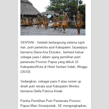
Tiga Personel Polresta Jayapura Kota
Jalani Sidang BP4R di Jayapura
Kapolresta Jayapura Kota
Mengapresiasi Antusiasme Warga
SENTANI - Setelah berlangsung selama tujuh
Saat Nonton Bareng Final Piala Dunia
hari, putri pariwisita asal Kabupaten Jayawijaya
bernama Diana Ana Elosaka , berhasil keluar
2026 di Lapangan Karang PTC Entrop
sebagai juara I dalam ajang pemilihan putri
pariwisata Provinsi Papua yang diikuti 10
Kebakaran Hanguskan Satu Rumah
Kabupaten/Kota di Hotel Sentani Indah, Minggu
(16/10).
di Kompleks Asrama Polisi Sorong
Sedangkan, sebagai juara II atau runner up
Profil Lengkap Papua Barat, Bumi
diraih putri wisata asal Kabupaten Mimika
bernama Delila Patricia Kiwak .
Cenderawasih di Ujung Barat Papua
Panitia Pemilihan Putri Pariwisata Provinsi
Profil Lengkap Provinsi Papua, Bumi
Papua Mian Simanjuntak, SE mengungkapkan,