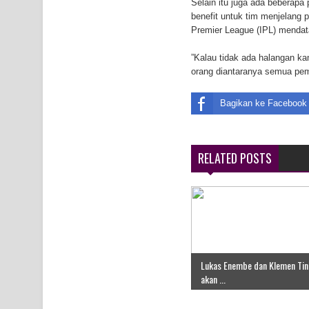
Selain itu juga ada beberapa
Air Terjun Memti Pesona Tersembunyi di Kabupa
benefit untuk tim menjelang 
Premier League (IPL) mendat
Pencarian Hari Keenam Korban Hanyut di Air Terj
”Kalau tidak ada halangan kam
orang diantaranya semua pema
K9
Bagikan ke Facebook
RELATED POSTS
Lukas Enembe dan Klemen Tin
akan ...