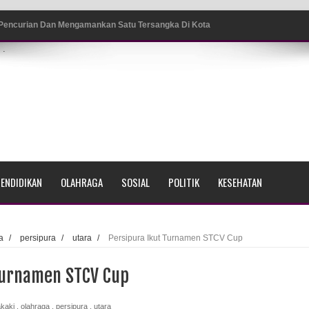
 Pencurian Dan Mengamankan Satu Tersangka Di Kota
.
ang BP4R di Jayapura
sme Warga Saat Nonton Bareng Final Piala Dunia 2026 di
srama Polisi Sorong
ENDIDIKAN
OLAHRAGA
SOSIAL
POLITIK
KESEHATAN
di Ujung Barat Papua
h di Ujung Timur Indonesia
a
/
persipura
/
utara
/
Persipura Ikut Turnamen STCV Cup
Sumatera
Turnamen STCV Cup
a Selatan
akaki
,
olahraga
,
persipura
,
utara