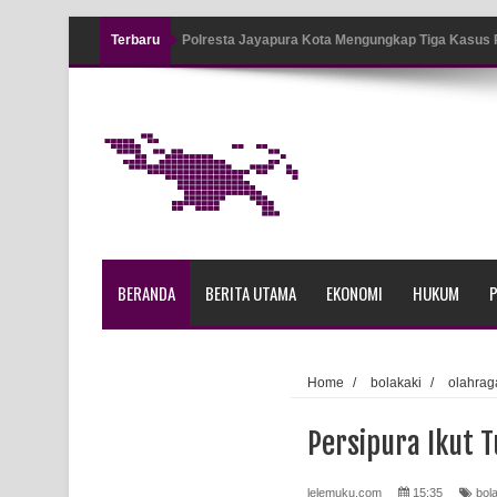
Terbaru
Polresta Jayapura Kota Mengungkap Tiga Kasus
Jayapura
Tiga Personel Polresta Jayapura Kota Jalani Sid
Kapolresta Jayapura Kota Mengapresiasi Antusia
Lapangan Karang PTC Entrop
Kebakaran Hanguskan Satu Rumah di Kompleks A
BERANDA
BERITA UTAMA
EKONOMI
HUKUM
P
Profil Lengkap Papua Barat, Bumi Cenderawasih 
Profil Lengkap Provinsi Papua, Bumi Cenderawasi
Home
/
bolakaki
/
olahrag
Profil Lengkap Aceh, Provinsi Istimewa di Ujung 
Persipura Ikut 
Lima Rumah Pribadi Terbakar Di Hamadi Jayapur
lelemuku.com
15:35
bol