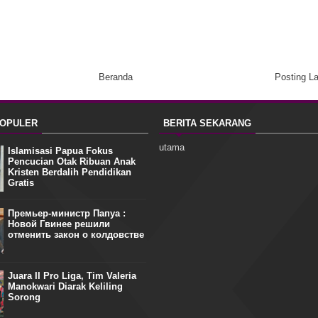
Beranda
Posting L
POPULER
BERITA SEKARANG
utama
Islamisasi Papua Fokus
Pencucian Otak Ribuan Anak
Kristen Berdalih Pendidikan
Gratis
Премьер-министр Папуа :
Новой Гвинее решили
отменить закон о колдовстве
Juara II Pro Liga, Tim Valeria
Manokwari Diarak Keliling
Sorong