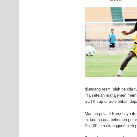
Gempa M3,3 Guncang Nabire, BMKG Imbau Wasp
Mama-Mama Pasar Lama Sentani Protes Tumpuk
Polres Jayapura Terima Laporan Hilangnya Agust
Marthen Medlama Sebut Pemprov Papua Siapkan
BRI Region 18 Jayapura Salurkan Bantuan CSR u
Bhayangkara ke-80
Indonesia Turns Remote Papua Frontier into Nati
diundang resmi oleh panitia 
Mentan Tinjau Program Cetak Sawah dan Penana
”Ya setelah manajemen membe
SCTV cup di Solo pekan depa
Mantan Sekda Jayawijaya Jadi Tersangka Kasus K
Mantan pelatih Persebaya it
Papuan Artisans Take Center Stage at Indonesia's
ini karena ada beberapa pert
Rp 100 juta ditanggung oleh p
Presenter TVRI Papua Barat Yanto Idorway Masih 