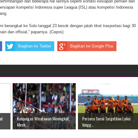
 pertimbangan dari beberapa hal lainnya seperti kondisi kesiapan pemain dan
ten Pegunungan Arfak
persiapan kompetisi Indonesia super Leagua (ISL) atau kompetisi Indonesia
ang.
un Memti Belum Hasil, Polisi Periksa Saksi dan Kerahkan
i berangkat ke Solo tanggal 23 besok dengan jatah tiket trasportasi bagi 30
in dan offisial,” paparnya. (Cepos)
Bagikan ke Twitter
Bagikan ke Google Plus
al
Kunjungan Wisatawan Meningkat,
Perseru Serui Targetkan Lolos
Mesk...
hingg...