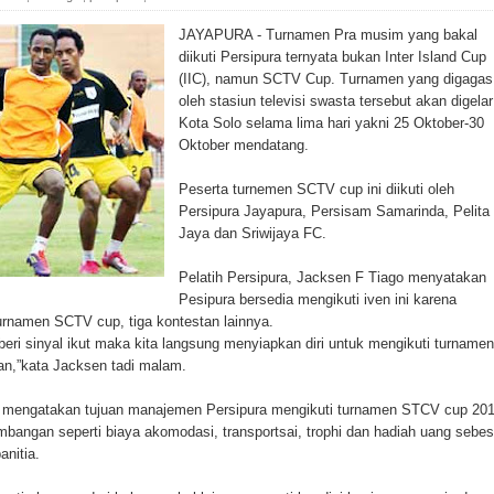
ada Susulan
JAYAPURA - Turnamen Pra musim yang bakal
an Sampah dengan Menghambur ke Tengah Jalan
diikuti Persipura ternyata bukan Inter Island Cup
(IIC), namun SCTV Cup. Turnamen yang digagas
oleh stasiun televisi swasta tersebut akan digelar
ina Ester Bonsapia
Kota Solo selama lima hari yakni 25 Oktober-30
Oktober mendatang.
 1000 Kuota Beasiswa Mace
Peserta turnemen SCTV cup ini diikuti oleh
ntuk RS Bhayangkara Polda Papua pada Peringatan Hari
Persipura Jayapura, Persisam Samarinda, Pelita
Jaya dan Sriwijaya FC.
Pelatih Persipura, Jacksen F Tiago menyatakan
onal Food Belt with Mechanized Rice Expansion
Pesipura bersedia mengikuti iven ini karena
turnamen SCTV cup, tiga kontestan lainnya.
man Padi di Merauke
ri sinyal ikut maka kita langsung menyiapkan diri untuk mengikuti turnamen
n,”kata Jacksen tadi malam.
orupsi Jalan Lingkar
u mengatakan tujuan manajemen Persipura mengikuti turnamen STCV cup 20
 National Craft Anniversary in Makassar
imbangan seperti biaya akomodasi, transportsai, trophi dan hadiah uang sebes
anitia.
Hilang