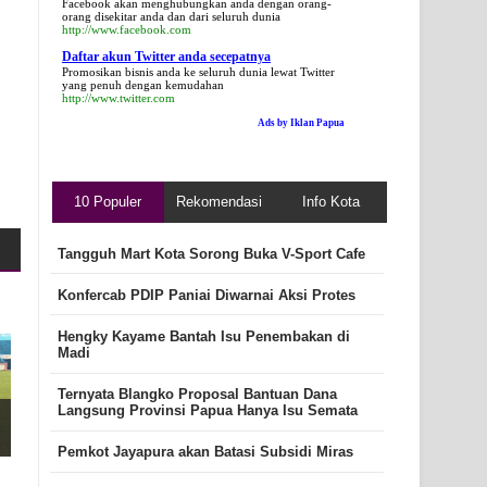
Facebook akan menghubungkan anda dengan orang-
orang disekitar anda dan dari seluruh dunia
http://www.facebook.com
Daftar akun Twitter anda secepatnya
Promosikan bisnis anda ke seluruh dunia lewat Twitter
yang penuh dengan kemudahan
http://www.twitter.com
Ads by Iklan Papua
10 Populer
Rekomendasi
Info Kota
Tangguh Mart Kota Sorong Buka V-Sport Cafe
Konfercab PDIP Paniai Diwarnai Aksi Protes
Hengky Kayame Bantah Isu Penembakan di
Madi
Ternyata Blangko Proposal Bantuan Dana
Langsung Provinsi Papua Hanya Isu Semata
Pemkot Jayapura akan Batasi Subsidi Miras