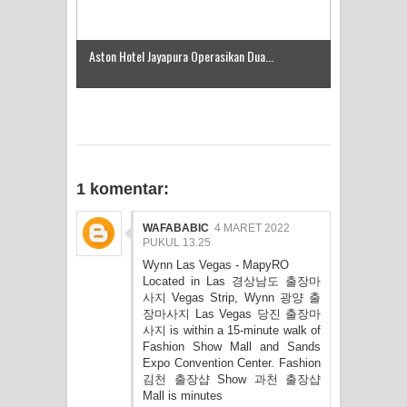
Frontier into National Food Belt with
Aston Hotel Jayapura Operasikan Dua...
Mechanized Rice Expansion
Mentan Tinjau Program Cetak Sawah
dan Penanaman Padi di Merauke
1 komentar:
Mantan Sekda Jayawijaya Jadi
Tersangka Kasus Korupsi Jalan
WAFABABIC
4 MARET 2022
PUKUL 13.25
Wynn Las Vegas - MapyRO
Lingkar
Located in Las
경상남도 출장마
사지
Vegas Strip, Wynn
광양 출
Papuan Artisans Take Center Stage
장마사지
Las Vegas
당진 출장마
사지
is within a 15-minute walk of
at Indonesia's National Craft
Fashion Show Mall and Sands
Expo Convention Center. Fashion
김천 출장샵
Show
과천 출장샵
Anniversary in Makassar
Mall is minutes