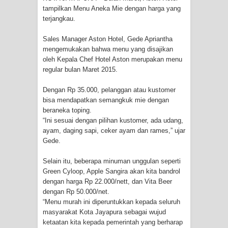
tampilkan Menu Aneka Mie dengan harga yang
terjangkau.
Tiga Personel Polresta Jayapura Kota
Sales Manager Aston Hotel, Gede Apriantha
Jalani Sidang BP4R di Jayapura
mengemukakan bahwa menu yang disajikan
oleh Kepala Chef Hotel Aston merupakan menu
Kapolresta Jayapura Kota
regular bulan Maret 2015.
Mengapresiasi Antusiasme Warga
Dengan Rp 35.000, pelanggan atau kustomer
bisa mendapatkan semangkuk mie dengan
Saat Nonton Bareng Final Piala Dunia
beraneka toping.
“Ini sesuai dengan pilihan kustomer, ada udang,
2026 di Lapangan Karang PTC Entrop
ayam, daging sapi, ceker ayam dan rames,” ujar
Gede.
Kebakaran Hanguskan Satu Rumah
Selain itu, beberapa minuman unggulan seperti
di Kompleks Asrama Polisi Sorong
Green Cyloop, Apple Sangira akan kita bandrol
dengan harga Rp 22.000/nett, dan Vita Beer
dengan Rp 50.000/net.
Profil Lengkap Papua Barat, Bumi
“Menu murah ini diperuntukkan kepada seluruh
masyarakat Kota Jayapura sebagai wujud
Cenderawasih di Ujung Barat Papua
ketaatan kita kepada pemerintah yang berharap