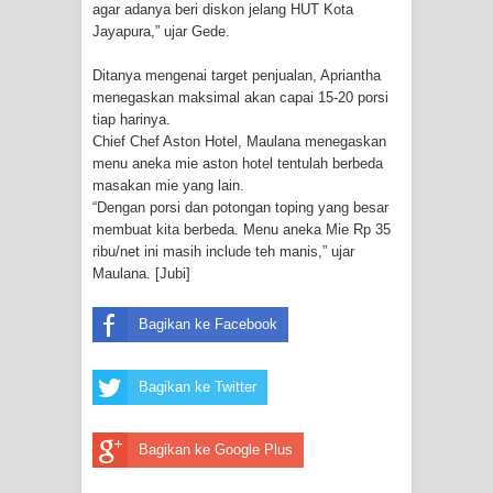
agar adanya beri diskon jelang HUT Kota
Profil Lengkap Provinsi Papua, Bumi
Jayapura,” ujar Gede.
Cenderawasih di Ujung Timur
Ditanya mengenai target penjualan, Apriantha
menegaskan maksimal akan capai 15-20 porsi
Indonesia
tiap harinya.
Chief Chef Aston Hotel, Maulana menegaskan
Profil Lengkap Aceh, Provinsi
menu aneka mie aston hotel tentulah berbeda
masakan mie yang lain.
Istimewa di Ujung Sumatera
“Dengan porsi dan potongan toping yang besar
membuat kita berbeda. Menu aneka Mie Rp 35
Lima Rumah Pribadi Terbakar Di
ribu/net ini masih include teh manis,” ujar
Maulana. [Jubi]
Hamadi Jayapura Selatan
Bagikan ke Facebook
Gempa M3,3 Guncang Nabire, BMKG
Imbau Waspada Susulan
Bagikan ke Twitter
Mama-Mama Pasar Lama Sentani
Bagikan ke Google Plus
Protes Tumpukan Sampah dengan