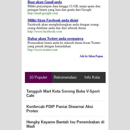
Buat akun Gmail anda
Miliki penyimpan data hingga 15 GB, tanpa spam dan
jaringan bisnis yang luas dan gratis dari Google
http://mail.google.com
Miliki Akun Facebook anda disini
Facebook akan menghubungkan anda dengan orang-
orang disekitar anda dan dari seluruh dunia
http://www.facebook.com
Daftar akun Twitter anda secepatnya
Promosikan bisnis anda ke seluruh dunia lewat Twitter
yang penuh dengan kemudahan
http://www.twitter.com
Ads by Iklan Papua
10 Populer
Rekomendasi
Info Kota
Tangguh Mart Kota Sorong Buka V-Sport
Cafe
Konfercab PDIP Paniai Diwarnai Aksi
Protes
Hengky Kayame Bantah Isu Penembakan di
Madi