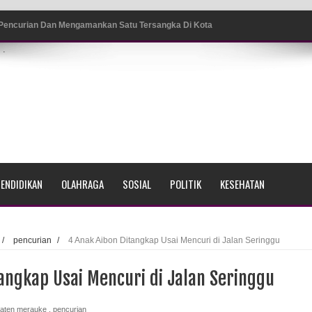
 Pencurian Dan Mengamankan Satu Tersangka Di Kota
.
ang BP4R di Jayapura
sme Warga Saat Nonton Bareng Final Piala Dunia 2026 di
srama Polisi Sorong
ENDIDIKAN
OLAHRAGA
SOSIAL
POLITIK
KESEHATAN
di Ujung Barat Papua
h di Ujung Timur Indonesia
/
pencurian
/
4 Anak Aibon Ditangkap Usai Mencuri di Jalan Seringgu
Sumatera
angkap Usai Mencuri di Jalan Seringgu
a Selatan
aten merauke
,
pencurian