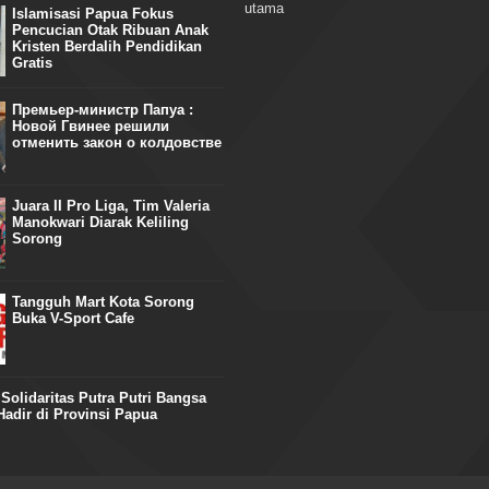
utama
Islamisasi Papua Fokus
Pencucian Otak Ribuan Anak
Kristen Berdalih Pendidikan
Gratis
Премьер-министр Папуа :
Новой Гвинее решили
отменить закон о колдовстве
Juara II Pro Liga, Tim Valeria
Manokwari Diarak Keliling
Sorong
Tangguh Mart Kota Sorong
Buka V-Sport Cafe
olidaritas Putra Putri Bangsa
adir di Provinsi Papua