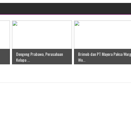
ten Pegunungan Arfak
un Memti Belum Hasil, Polisi Periksa Saksi dan Kerahkan
-
Dongeng Prabawa, Perusahaan
Brimob dan PT Mayora Paksa War
Kelapa ...
Wo...