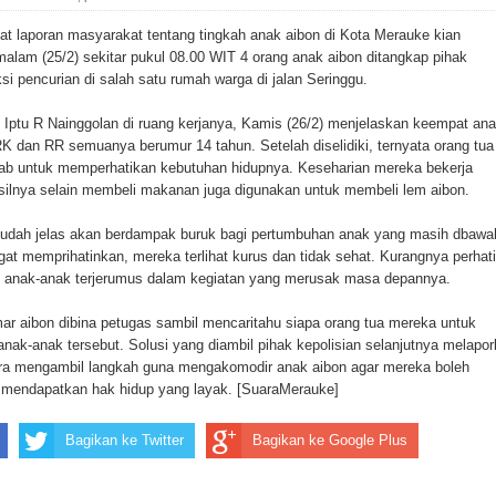
ada Susulan
laporan masyarakat tentang tingkah anak aibon di Kota Merauke kian
an Sampah dengan Menghambur ke Tengah Jalan
alam (25/2) sekitar pukul 08.00 WIT 4 orang anak aibon ditangkap pihak
si pencurian di salah satu rumah warga di jalan Seringgu.
ina Ester Bonsapia
Iptu R Nainggolan di ruang kerjanya, Kamis (26/2) menjelaskan keempat an
RK dan RR semuanya berumur 14 tahun. Setelah diselidiki, ternyata orang tua
 1000 Kuota Beasiswa Mace
ab untuk memperhatikan kebutuhan hidupnya. Keseharian mereka bekerja
hasilnya selain membeli makanan juga digunakan untuk membeli lem aibon.
ntuk RS Bhayangkara Polda Papua pada Peringatan Hari
sudah jelas akan berdampak buruk bagi pertumbuhan anak yang masih dbawa
gat memprihatinkan, mereka terlihat kurus dan tidak sehat. Kurangnya perhat
n anak-anak terjerumus dalam kegiatan yang merusak masa depannya.
onal Food Belt with Mechanized Rice Expansion
 aibon dibina petugas sambil mencaritahu siapa orang tua mereka untuk
man Padi di Merauke
anak-anak tersebut. Solusi yang diambil pihak kepolisian selanjutnya melapo
era mengambil langkah guna mengakomodir anak aibon agar mereka boleh
orupsi Jalan Lingkar
 mendapatkan hak hidup yang layak. [SuaraMerauke]
 National Craft Anniversary in Makassar
Bagikan ke Twitter
Bagikan ke Google Plus
Hilang