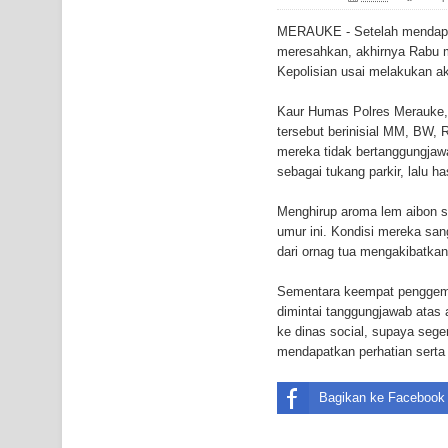
Gempa M3,3 Guncang Nabire, BMKG Imbau Wasp
MERAUKE - Setelah mendapat 
Mama-Mama Pasar Lama Sentani Protes Tumpuk
meresahkan, akhirnya Rabu m
Kepolisian usai melakukan ak
Polres Jayapura Terima Laporan Hilangnya Agust
Kaur Humas Polres Merauke, 
tersebut berinisial MM, BW, 
Marthen Medlama Sebut Pemprov Papua Siapkan
mereka tidak bertanggungjaw
sebagai tukang parkir, lalu 
BRI Region 18 Jayapura Salurkan Bantuan CSR u
Menghirup aroma lem aibon 
Bhayangkara ke-80
umur ini. Kondisi mereka san
dari ornag tua mengakibatka
Indonesia Turns Remote Papua Frontier into Nati
Sementara keempat penggemar
Mentan Tinjau Program Cetak Sawah dan Penana
dimintai tanggungjawab atas 
ke dinas social, supaya seg
Mantan Sekda Jayawijaya Jadi Tersangka Kasus K
mendapatkan perhatian serta
Papuan Artisans Take Center Stage at Indonesia's
Bagikan ke Facebook
Presenter TVRI Papua Barat Yanto Idorway Masih 