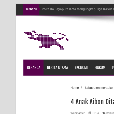
Terbaru
Polresta Jayapura Kota Mengungkap Tiga Kasus
Jayapura
Tiga Personel Polresta Jayapura Kota Jalani Sid
Kapolresta Jayapura Kota Mengapresiasi Antusia
Lapangan Karang PTC Entrop
Kebakaran Hanguskan Satu Rumah di Kompleks A
BERANDA
BERITA UTAMA
EKONOMI
HUKUM
P
Profil Lengkap Papua Barat, Bumi Cenderawasih 
Profil Lengkap Provinsi Papua, Bumi Cenderawasi
Home
/
kabupaten merauke
Profil Lengkap Aceh, Provinsi Istimewa di Ujung 
4 Anak Aibon Dit
Lima Rumah Pribadi Terbakar Di Hamadi Jayapur
Webmaster
01:04
kabup