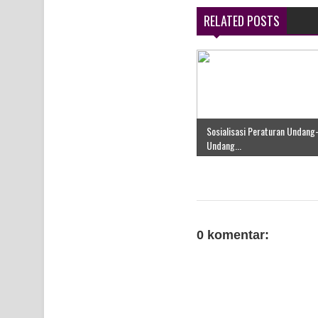
Air Terjun Memti Pesona Tersembunyi di Kabupa
RELATED POSTS
Pencarian Hari Keenam Korban Hanyut di Air Terj
K9
Sosialisasi Peraturan Undang
Undang...
0 komentar: