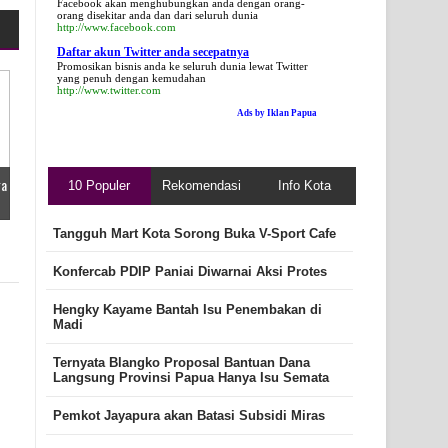
Facebook akan menghubungkan anda dengan orang-
orang disekitar anda dan dari seluruh dunia
http://www.facebook.com
Daftar akun Twitter anda secepatnya
Promosikan bisnis anda ke seluruh dunia lewat Twitter
yang penuh dengan kemudahan
http://www.twitter.com
Ads by Iklan Papua
ga
10 Populer
Rekomendasi
Info Kota
Tangguh Mart Kota Sorong Buka V-Sport Cafe
Konfercab PDIP Paniai Diwarnai Aksi Protes
Hengky Kayame Bantah Isu Penembakan di
Madi
Ternyata Blangko Proposal Bantuan Dana
Langsung Provinsi Papua Hanya Isu Semata
Pemkot Jayapura akan Batasi Subsidi Miras