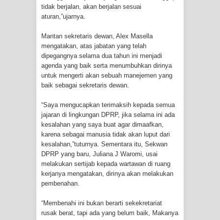
Profil Lengkap Provinsi Papua, Bumi
tidak berjalan, akan berjalan sesuai
aturan,”ujarnya.
Cenderawasih di Ujung Timur
Mantan sekretaris dewan, Alex Masella
Indonesia
mengatakan, atas jabatan yang telah
dipegangnya selama dua tahun ini menjadi
agenda yang baik serta menumbuhkan dirinya
Profil Lengkap Aceh, Provinsi
untuk mengerti akan sebuah manejemen yang
baik sebagai sekretaris dewan.
Istimewa di Ujung Sumatera
“Saya mengucapkan terimaksih kepada semua
Lima Rumah Pribadi Terbakar Di
jajaran di lingkungan DPRP, jika selama ini ada
kesalahan yang saya buat agar dimaafkan,
Hamadi Jayapura Selatan
karena sebagai manusia tidak akan luput dari
kesalahan,”tuturnya. Sementara itu, Sekwan
Gempa M3,3 Guncang Nabire, BMKG
DPRP yang baru, Juliana J Waromi, usai
melakukan sertijab kepada wartawan di ruang
Imbau Waspada Susulan
kerjanya mengatakan, dirinya akan melakukan
pembenahan.
Mama-Mama Pasar Lama Sentani
“Membenahi ini bukan berarti sekekretariat
Protes Tumpukan Sampah dengan
rusak berat, tapi ada yang belum baik, Makanya