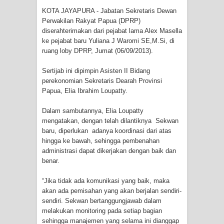
KOTA JAYAPURA - Jabatan Sekretaris Dewan
Tiga Personel Polresta Jayapura Kota
Perwakilan Rakyat Papua (DPRP)
diserahterimakan dari pejabat lama Alex Masella
Jalani Sidang BP4R di Jayapura
ke pejabat baru Yuliana J Waromi SE,M.Si, di
ruang loby DPRP, Jumat (06/09/2013).
Kapolresta Jayapura Kota
Sertijab ini dipimpin Asisten II Bidang
perekonomian Sekretaris Dearah Provinsi
Mengapresiasi Antusiasme Warga
Papua, Elia Ibrahim Loupatty.
Saat Nonton Bareng Final Piala Dunia
Dalam sambutannya, Elia Loupatty
mengatakan, dengan telah dilantiknya Sekwan
2026 di Lapangan Karang PTC Entrop
baru, diperlukan adanya koordinasi dari atas
hingga ke bawah, sehingga pembenahan
Kebakaran Hanguskan Satu Rumah
administrasi dapat dikerjakan dengan baik dan
benar.
di Kompleks Asrama Polisi Sorong
“Jika tidak ada komunikasi yang baik, maka
Profil Lengkap Papua Barat, Bumi
akan ada pemisahan yang akan berjalan sendiri-
sendiri. Sekwan bertanggungjawab dalam
Cenderawasih di Ujung Barat Papua
melakukan monitoring pada setiap bagian
sehingga manajemen yang selama ini dianggap