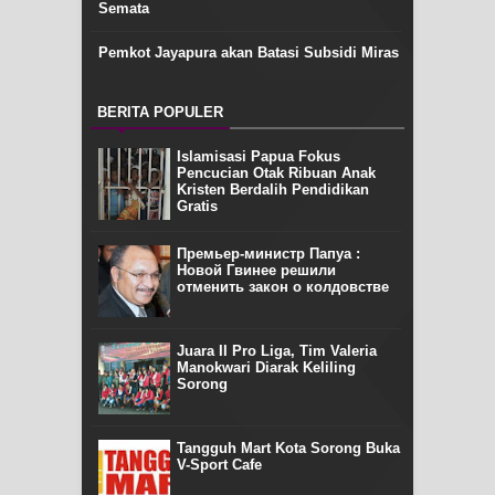
Semata
Pemkot Jayapura akan Batasi Subsidi Miras
BERITA POPULER
Islamisasi Papua Fokus
Pencucian Otak Ribuan Anak
Kristen Berdalih Pendidikan
Gratis
Премьер-министр Папуа :
Новой Гвинее решили
отменить закон о колдовстве
Juara II Pro Liga, Tim Valeria
Manokwari Diarak Keliling
Sorong
Tangguh Mart Kota Sorong Buka
V-Sport Cafe