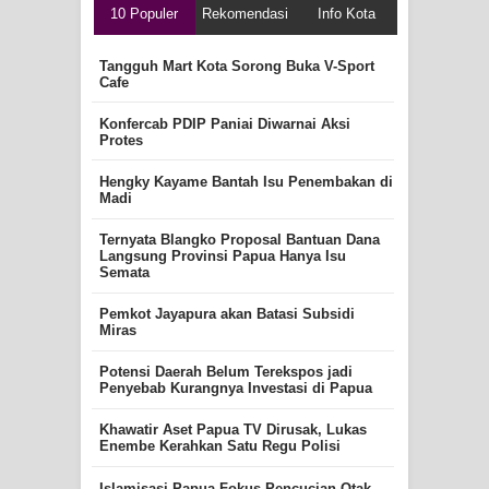
10 Populer
Rekomendasi
Info Kota
Tangguh Mart Kota Sorong Buka V-Sport
Cafe
Konfercab PDIP Paniai Diwarnai Aksi
Protes
Hengky Kayame Bantah Isu Penembakan di
Madi
Ternyata Blangko Proposal Bantuan Dana
Langsung Provinsi Papua Hanya Isu
Semata
Pemkot Jayapura akan Batasi Subsidi
Miras
Potensi Daerah Belum Terekspos jadi
Penyebab Kurangnya Investasi di Papua
Khawatir Aset Papua TV Dirusak, Lukas
Enembe Kerahkan Satu Regu Polisi
Islamisasi Papua Fokus Pencucian Otak