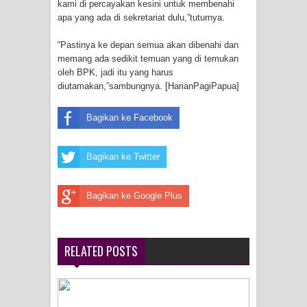
kami di percayakan kesini untuk membenahi
Menghambur ke Tengah Jalan
apa yang ada di sekretariat dulu,”tuturnya.
Polres Jayapura Terima Laporan
“Pastinya ke depan semua akan dibenahi dan
memang ada sedikit temuan yang di temukan
oleh BPK, jadi itu yang harus
Hilangnya Agustina Ester Bonsapia
diutamakan,”sambungnya. [HarianPagiPapua]
Marthen Medlama Sebut Pemprov
Bagikan ke Facebook
Papua Siapkan 1000 Kuota Beasiswa
Bagikan ke Twitter
Mace
BRI Region 18 Jayapura Salurkan
Bagikan ke Google Plus
Bantuan CSR untuk RS Bhayangkara
Polda Papua pada Peringatan Hari
RELATED POSTS
Bhayangkara ke-80
Indonesia Turns Remote Papua