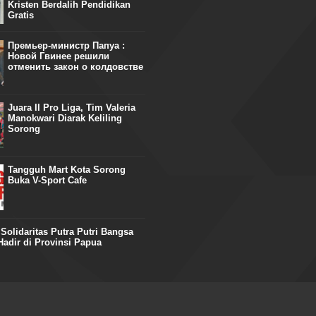
Kristen Berdalih Pendidikan
Gratis
Премьер-министр Папуа :
Новой Гвинее решили
отменить закон о колдовстве
Juara II Pro Liga, Tim Valeria
Manokwari Diarak Keliling
Sorong
Tangguh Mart Kota Sorong
Buka V-Sport Cafe
olidaritas Putra Putri Bangsa
adir di Provinsi Papua