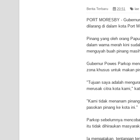
Gempa M3,3 Guncang Nabire, BMKG Imbau Wasp
Berita Terbaru
20:51
lae
Mama-Mama Pasar Lama Sentani Protes Tumpuk
PORT MORESBY - Gubernur i
dilarang di dalam kota Port M
Polres Jayapura Terima Laporan Hilangnya Agust
Pinang yang oleh orang Papu
Marthen Medlama Sebut Pemprov Papua Siapkan
dalam warna merah kini sudah
menguyah buah pinang masih d
BRI Region 18 Jayapura Salurkan Bantuan CSR u
Gubernur Powes Parkop menga
Bhayangkara ke-80
zona khusus untuk makan pina
Indonesia Turns Remote Papua Frontier into Nati
"Tujuan saya adalah mengura
merusak citra kota kami," ka
Mentan Tinjau Program Cetak Sawah dan Penana
"Kami tidak menanam pinang d
pasokan pinang ke kota ini."
Mantan Sekda Jayawijaya Jadi Tersangka Kasus K
Parkop sebelumnya mencoba m
Papuan Artisans Take Center Stage at Indonesia's
itu tidak dihiraukan masyarak
Presenter TVRI Papua Barat Yanto Idorway Masih 
Ia mengatakan, tentangan te