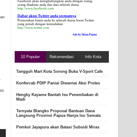
Facebook akan menghubungkan anda dengan orang-
orang disekitar anda dan dari seluruh dunia
http://www.facebook.com
Daftar akun Twitter anda secepatnya
pan
Promosikan bisnis anda ke seluruh dunia lewat Twitter
yang penuh dengan kemudahan
http://www.twitter.com
Ads by Iklan Papua
10 Populer
Rekomendasi
Info Kota
Tangguh Mart Kota Sorong Buka V-Sport Cafe
.
Konfercab PDIP Paniai Diwarnai Aksi Protes
nis
Hengky Kayame Bantah Isu Penembakan di
Madi
Ternyata Blangko Proposal Bantuan Dana
Langsung Provinsi Papua Hanya Isu Semata
Pemkot Jayapura akan Batasi Subsidi Miras