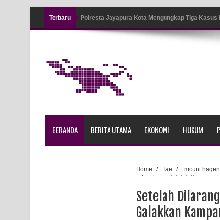
Terbaru
Polresta Jayapura Kota Mengungkap Tiga Kasus
Jayapura
Tiga Personel Polresta Jayapura Kota Jalani Sid
Kapolresta Jayapura Kota Mengapresiasi Antusia
Lapangan Karang PTC Entrop
Kebakaran Hanguskan Satu Rumah di Kompleks A
BERANDA
BERITA UTAMA
EKONOMI
HUKUM
P
Profil Lengkap Papua Barat, Bumi Cenderawasih 
Profil Lengkap Provinsi Papua, Bumi Cenderawasi
Home
/
lae
/
mount hagen
wilayah
/
Setelah Dilarang 
Profil Lengkap Aceh, Provinsi Istimewa di Ujung 
Setelah Dilaran
Lima Rumah Pribadi Terbakar Di Hamadi Jayapur
Galakkan Kampa