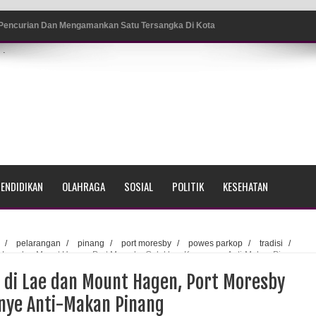
 Pencurian Dan Mengamankan Satu Tersangka Di Kota
.
ang BP4R di Jayapura
sme Warga Saat Nonton Bareng Final Piala Dunia 2026 di
srama Polisi Sorong
ENDIDIKAN
OLAHRAGA
SOSIAL
POLITIK
KESEHATAN
di Ujung Barat Papua
h di Ujung Timur Indonesia
/
pelarangan
/
pinang
/
port moresby
/
powes parkop
/
tradisi
/
di Lae dan Mount Hagen, Port Moresby Galakkan Kampanye Anti-Makan Pinang
Sumatera
g di Lae dan Mount Hagen, Port Moresby
a Selatan
nye Anti-Makan Pinang