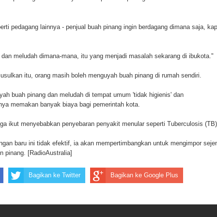
ten Pegunungan Arfak
perti pedagang lainnya - penjual buah pinang ingin berdagang dimana saja, ka
un Memti Belum Hasil, Polisi Periksa Saksi dan Kerahkan
an meludah dimana-mana, itu yang menjadi masalah sekarang di ibukota."
usulkan itu, orang masih boleh menguyah buah pinang di rumah sendiri.
h buah pinang dan meludah di tempat umum 'tidak higienis' dan
ya memakan banyak biaya bagi pemerintah kota.
juga ikut menyebabkan penyebaran penyakit menular seperti Tuberculosis (TB)
ngan baru ini tidak efektif, ia akan mempertimbangkan untuk mengimpor seje
 pinang. [RadioAustralia]
Bagikan ke Twitter
Bagikan ke Google Plus