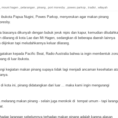
ada Susulan
,
mount hagen
,
pelarangan
,
pinang
,
port moresby
,
powes parkop
,
tradisi
,
wilayah
an Sampah dengan Menghambur ke Tengah Jalan
bukota Papua Nugini, Powes Parkop, menyerukan agar makan pinang
oresby.
ina Ester Bonsapia
a biasanya dikunyah dengan bubuk jeruk nipis dan kapur, kemudian diludahk
 1000 Kuota Beasiswa Mace
 dilarang di kota Lae dan Mt Hagen, sedangkan di beberapa daerah lainnya
iijinkan tapi meludahkannya keluar dilarang.
ntuk RS Bhayangkara Polda Papua pada Peringatan Hari
takan kepada Pacific Beat, Radio Australia bahwa ia ingin membentuk zon
ng di luar ibukota.
onal Food Belt with Mechanized Rice Expansion
ngi kegiatan makan pinang supaya tidak lagi menjadi ancaman kesehatan at
tanya.
man Padi di Merauke
i kota ini, pinang didatangkan dari luar ... maka kami ingin mengurangi
orupsi Jalan Lingkar
elarang makan pinang - selain juga merokok di tempat umum - tapi larang
 National Craft Anniversary in Makassar
at.
Hilang
rhadap larangan sebelumnya terhadap makan pinang adalah karena alasan