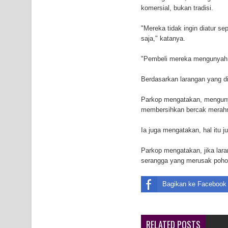
komersial, bukan tradisi.
Air Terjun Memti Pesona Tersembunyi di Kabupa
"Mereka tidak ingin diatur se
Pencarian Hari Keenam Korban Hanyut di Air Terj
saja," katanya.
K9
"Pembeli mereka mengunyah d
Berdasarkan larangan yang di
Parkop mengatakan, mengunya
membersihkan bercak merahn
Ia juga mengatakan, hal itu 
Parkop mengatakan, jika lara
serangga yang merusak pohon
Bagikan ke Facebook
RELATED POSTS