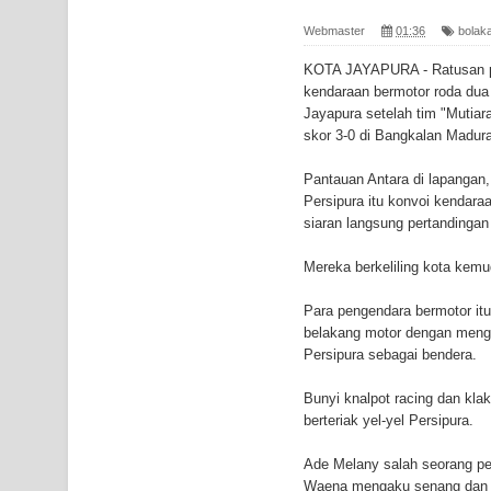
Gempa M3,3 Guncang Nabire, BMKG Imbau Wasp
Webmaster
01:36
bolaka
Mama-Mama Pasar Lama Sentani Protes Tumpuk
KOTA JAYAPURA - Ratusan pe
kendaraan bermotor roda dua 
Polres Jayapura Terima Laporan Hilangnya Agust
Jayapura setelah tim "Mutia
skor 3-0 di Bangkalan Madur
Marthen Medlama Sebut Pemprov Papua Siapkan
Pantauan Antara di lapangan
BRI Region 18 Jayapura Salurkan Bantuan CSR u
Persipura itu konvoi kendara
siaran langsung pertandingan
Bhayangkara ke-80
Mereka berkeliling kota kemu
Indonesia Turns Remote Papua Frontier into Nati
Para pengendara bermotor it
Mentan Tinjau Program Cetak Sawah dan Penana
belakang motor dengan meng
Persipura sebagai bendera.
Mantan Sekda Jayawijaya Jadi Tersangka Kasus K
Bunyi knalpot racing dan kla
berteriak yel-yel Persipura.
Papuan Artisans Take Center Stage at Indonesia's
Ade Melany salah seorang pe
Presenter TVRI Papua Barat Yanto Idorway Masih 
Waena mengaku senang dan ba