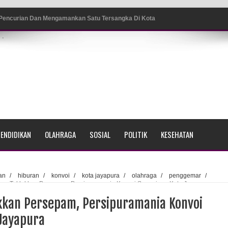
 Pencurian Dan Mengamankan Satu Tersangka Di Kota
.
ang BP4R di Jayapura
sme Warga Saat Nonton Bareng Final Piala Dunia 2026 di
srama Polisi Sorong
ENDIDIKAN
OLAHRAGA
SOSIAL
POLITIK
KESEHATAN
di Ujung Barat Papua
h di Ujung Timur Indonesia
an
/
hiburan
/
konvoi
/
kota jayapura
/
olahraga
/
penggemar
/
ura Taklukkan Persepam, Persipuramania Konvoi Sepanjang Kota Jayapura
Sumatera
kkan Persepam, Persipuramania Konvoi
a Selatan
Jayapura