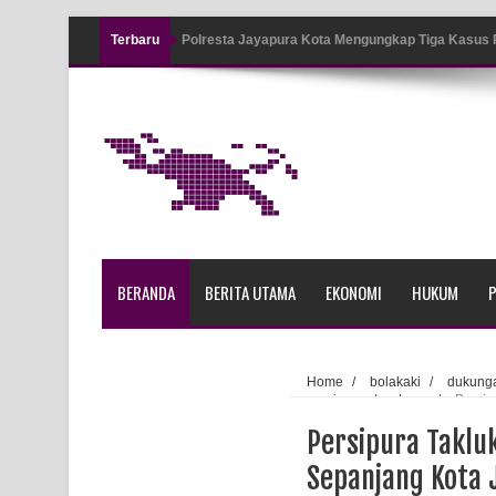
Terbaru
Polresta Jayapura Kota Mengungkap Tiga Kasus
Jayapura
Tiga Personel Polresta Jayapura Kota Jalani Sid
Kapolresta Jayapura Kota Mengapresiasi Antusia
Lapangan Karang PTC Entrop
Kebakaran Hanguskan Satu Rumah di Kompleks A
BERANDA
BERITA UTAMA
EKONOMI
HUKUM
P
Profil Lengkap Papua Barat, Bumi Cenderawasih 
Profil Lengkap Provinsi Papua, Bumi Cenderawasi
Home
/
bolakaki
/
dukung
persipura
/
utama
/
Persip
Profil Lengkap Aceh, Provinsi Istimewa di Ujung 
Persipura Taklu
Lima Rumah Pribadi Terbakar Di Hamadi Jayapur
Sepanjang Kota 