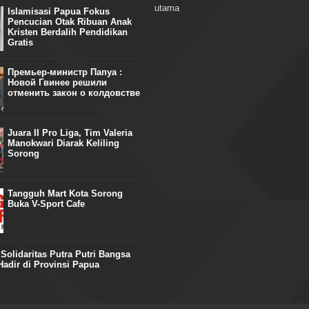
utama
Islamisasi Papua Fokus
Pencucian Otak Ribuan Anak
Kristen Berdalih Pendidikan
Gratis
Премьер-министр Папуа :
Новой Гвинее решили
отменить закон о колдовстве
Juara II Pro Liga, Tim Valeria
Manokwari Diarak Keliling
Sorong
Tangguh Mart Kota Sorong
Buka V-Sport Cafe
olidaritas Putra Putri Bangsa
adir di Provinsi Papua