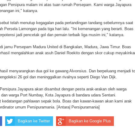
gan Persipura malam ini atas tuan rumah Persepam. Kami warga Jayapura
ten Pegunungan Arfak
nangan ini," katanya.
un Memti Belum Hasil, Polisi Periksa Saksi dan Kerahkan
ebut telah menutup kegagalan pada pertandingan tandang sebelumnya saat
ah Persela Lamongan pada tiga hari lalu. "Ini kemenangan yang berarti. Boas
rpotensi jadi pencetak gol dan pemain terbaik liga musim ini," katanya.
 di jamu Persepam Madura United di Bangkalan, Madura, Jawa Timur. Boas
rhasil mengalahkan anak asuh Daniel Roekito dengan skor cukup meyakinka
hasil menyarangkan dua gol ke gawang Alvonsius. Dan berpeluang menjadi t
engoleksi 26 gol dan meninggalkan rivalnya seperti Diego Van Dijk.
Persipura Jayapura akan disambut dengan pesta arak-arakan oleh warga
 dan warga Port Numbay, Kota Jayapura di bandara udara Sentani.
t kedatangan pahlawan sepak bola. Boas dan kawan-kawan akan kami arak
koordinator umum Persipuramania. [Antara| Persipuramania]
Bagikan ke Twitter
Bagikan ke Google Plus