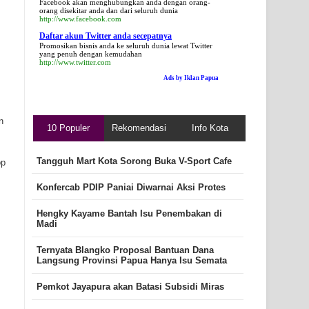
Facebook akan menghubungkan anda dengan orang-
orang disekitar anda dan dari seluruh dunia
http://www.facebook.com
Daftar akun Twitter anda secepatnya
Promosikan bisnis anda ke seluruh dunia lewat Twitter
yang penuh dengan kemudahan
http://www.twitter.com
Ads by Iklan Papua
n
10 Populer
Rekomendasi
Info Kota
Tangguh Mart Kota Sorong Buka V-Sport Cafe
op
Konfercab PDIP Paniai Diwarnai Aksi Protes
Hengky Kayame Bantah Isu Penembakan di
Madi
Ternyata Blangko Proposal Bantuan Dana
Langsung Provinsi Papua Hanya Isu Semata
Pemkot Jayapura akan Batasi Subsidi Miras