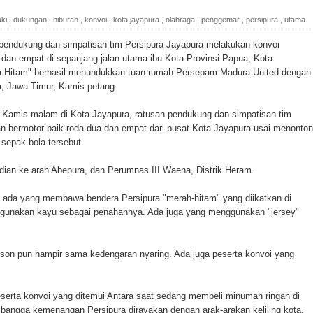
ada Susulan
ki
,
dukungan
,
hiburan
,
konvoi
,
kota jayapura
,
olahraga
,
penggemar
,
persipura
,
utama
an Sampah dengan Menghambur ke Tengah Jalan
ndukung dan simpatisan tim Persipura Jayapura melakukan konvoi
dan empat di sepanjang jalan utama ibu Kota Provinsi Papua, Kota
ina Ester Bonsapia
ra Hitam" berhasil menundukkan tuan rumah Persepam Madura United dengan
a, Jawa Timur, Kamis petang.
 1000 Kuota Beasiswa Mace
, Kamis malam di Kota Jayapura, ratusan pendukung dan simpatisan tim
ntuk RS Bhayangkara Polda Papua pada Peringatan Hari
an bermotor baik roda dua dan empat dari pusat Kota Jayapura usai menonton
 sepak bola tersebut.
dian ke arah Abepura, dan Perumnas III Waena, Distrik Heram.
onal Food Belt with Mechanized Rice Expansion
u ada yang membawa bendera Persipura "merah-hitam" yang diikatkan di
man Padi di Merauke
gunakan kayu sebagai penahannya. Ada juga yang menggunakan "jersey"
orupsi Jalan Lingkar
kson pun hampir sama kedengaran nyaring. Ada juga peserta konvoi yang
 National Craft Anniversary in Makassar
serta konvoi yang ditemui Antara saat sedang membeli minuman ringan di
Hilang
ngga kemenangan Persipura dirayakan dengan arak-arakan keliling kota.