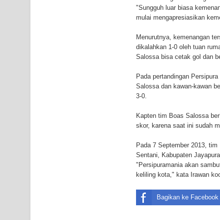
"Sungguh luar biasa kemenan
Air Terjun Memti Pesona Tersembunyi di Kabupa
mulai mengapresiasikan keme
Pencarian Hari Keenam Korban Hanyut di Air Terj
Menurutnya, kemenangan ters
dikalahkan 1-0 oleh tuan rum
K9
Salossa bisa cetak gol dan be
Pada pertandingan Persipura
Salossa dan kawan-kawan be
3-0.
Kapten tim Boas Salossa ber
skor, karena saat ini sudah m
Pada 7 September 2013, tim 
Sentani, Kabupaten Jayapura
"Persipuramania akan sambu
keliling kota," kata Irawan 
Bagikan ke Facebook