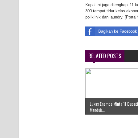
Kapal ini juga dilengkapi 11 
Air Terjun Memti Pesona Tersembunyi di Kabupa
300 tempat tidur kelas ekonom
poliklinik dan laundry. [Porta
Pencarian Hari Keenam Korban Hanyut di Air Terj
Bagikan ke Facebook
K9
RELATED POSTS
Lukas Enembe Minta 11 Bupati
Menduk...