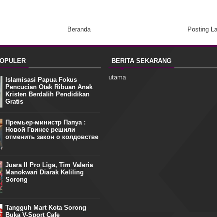
Beranda
Posting L
POPULER
BERITA SEKARANG
utama
Islamisasi Papua Fokus
Pencucian Otak Ribuan Anak
Kristen Berdalih Pendidikan
Gratis
Премьер-министр Папуа :
Новой Гвинее решили
отменить закон о колдовстве
Juara II Pro Liga, Tim Valeria
Manokwari Diarak Keliling
Sorong
Tangguh Mart Kota Sorong
Buka V-Sport Cafe