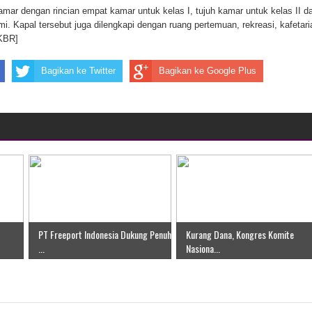
kamar dengan rincian empat kamar untuk kelas I, tujuh kamar untuk kelas II d
ten Pegunungan Arfak
i. Kapal tersebut juga dilengkapi dengan ruang pertemuan, rekreasi, kafetari
lKBR]
un Memti Belum Hasil, Polisi Periksa Saksi dan Kerahkan
Bagikan ke Twitter
Bagikan ke Google Plus
PT Freeport Indonesia Dukung Penuh
Kurang Dana, Kongres Komite
...
Nasiona...