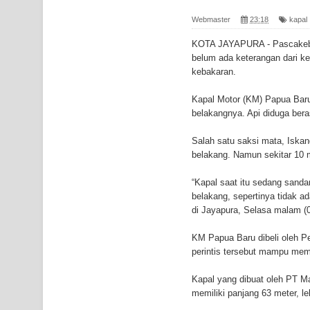
Gempa M3,3 Guncang Nabire, BMKG Imbau Wasp
Webmaster
23:18
kapal
Mama-Mama Pasar Lama Sentani Protes Tumpuk
KOTA JAYAPURA - Pascakebak
belum ada keterangan dari ke
Polres Jayapura Terima Laporan Hilangnya Agust
kebakaran.
Marthen Medlama Sebut Pemprov Papua Siapkan
Kapal Motor (KM) Papua Baru
belakangnya. Api diduga beras
BRI Region 18 Jayapura Salurkan Bantuan CSR u
Salah satu saksi mata, Iskan
Bhayangkara ke-80
belakang. Namun sekitar 10 
Indonesia Turns Remote Papua Frontier into Nati
“Kapal saat itu sedang sanda
belakang, sepertinya tidak a
Mentan Tinjau Program Cetak Sawah dan Penana
di Jayapura, Selasa malam (0
KM Papua Baru dibeli oleh P
Mantan Sekda Jayawijaya Jadi Tersangka Kasus K
perintis tersebut mampu mem
Papuan Artisans Take Center Stage at Indonesia's
Kapal yang dibuat oleh PT M
memiliki panjang 63 meter, l
Presenter TVRI Papua Barat Yanto Idorway Masih 