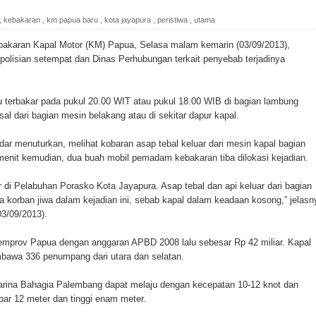
ada Susulan
,
kebakaran
,
km papua baru
,
kota jayapura
,
peristiwa
,
utama
an Sampah dengan Menghambur ke Tengah Jalan
aran Kapal Motor (KM) Papua, Selasa malam kemarin (03/09/2013),
polisian setempat dan Dinas Perhubungan terkait penyebab terjadinya
ina Ester Bonsapia
 1000 Kuota Beasiswa Mace
 terbakar pada pukul 20.00 WIT atau pukul 18.00 WIB di bagian lambung
al dari bagian mesin belakang atau di sekitar dapur kapal.
ntuk RS Bhayangkara Polda Papua pada Peringatan Hari
dar menuturkan, melihat kobaran asap tebal keluar dari mesin kapal bagian
menit kemudian, dua buah mobil pemadam kebakaran tiba dilokasi kejadian.
onal Food Belt with Mechanized Rice Expansion
r di Pelabuhan Porasko Kota Jayapura. Asap tebal dan api keluar dari bagian
da korban jiwa dalam kejadian ini, sebab kapal dalam keadaan kosong,” jelasn
man Padi di Merauke
3/09/2013).
emprov Papua dengan anggaran APBD 2008 lalu sebesar Rp 42 miliar. Kapal
orupsi Jalan Lingkar
bawa 336 penumpang dari utara dan selatan.
 National Craft Anniversary in Makassar
arina Bahagia Palembang dapat melaju dengan kecepatan 10-12 knot dan
ebar 12 meter dan tinggi enam meter.
Hilang