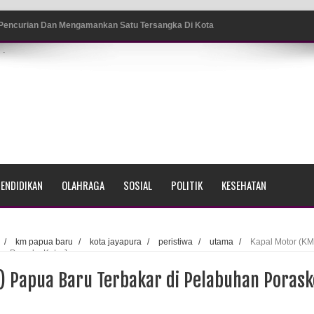
 Pencurian Dan Mengamankan Satu Tersangka Di Kota
.
ang BP4R di Jayapura
sme Warga Saat Nonton Bareng Final Piala Dunia 2026 di
srama Polisi Sorong
ENDIDIKAN
OLAHRAGA
SOSIAL
POLITIK
KESEHATAN
di Ujung Barat Papua
h di Ujung Timur Indonesia
/
km papua baru
/
kota jayapura
/
peristiwa
/
utama
/
Kapal Motor (KM
an Porasko Kota Jayapura
Sumatera
) Papua Baru Terbakar di Pelabuhan Porask
a Selatan