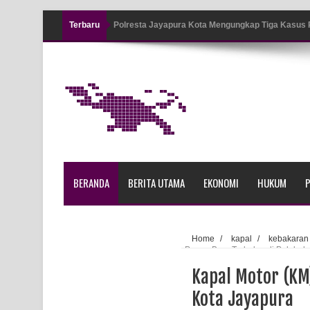
Terbaru
Polresta Jayapura Kota Mengungkap Tiga Kasus
Jayapura
Tiga Personel Polresta Jayapura Kota Jalani Sid
Kapolresta Jayapura Kota Mengapresiasi Antusia
Lapangan Karang PTC Entrop
Kebakaran Hanguskan Satu Rumah di Kompleks A
BERANDA
BERITA UTAMA
EKONOMI
HUKUM
P
Profil Lengkap Papua Barat, Bumi Cenderawasih 
Profil Lengkap Provinsi Papua, Bumi Cenderawasi
Home
/
kapal
/
kebakaran
Papua Baru Terbakar di Pelabuh
Profil Lengkap Aceh, Provinsi Istimewa di Ujung 
Kapal Motor (KM
Lima Rumah Pribadi Terbakar Di Hamadi Jayapur
Kota Jayapura