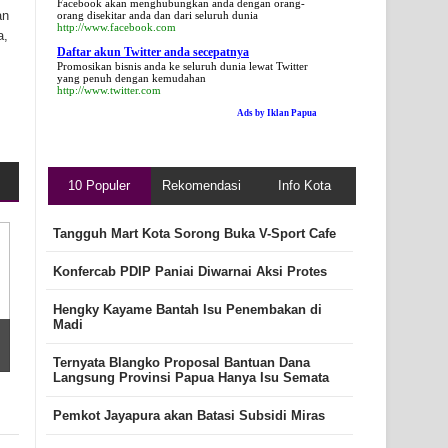
Facebook akan menghubungkan anda dengan orang-
an
orang disekitar anda dan dari seluruh dunia
http://www.facebook.com
a,
Daftar akun Twitter anda secepatnya
Promosikan bisnis anda ke seluruh dunia lewat Twitter
yang penuh dengan kemudahan
http://www.twitter.com
Ads by Iklan Papua
10 Populer
Rekomendasi
Info Kota
Tangguh Mart Kota Sorong Buka V-Sport Cafe
Konfercab PDIP Paniai Diwarnai Aksi Protes
Hengky Kayame Bantah Isu Penembakan di
Madi
Ternyata Blangko Proposal Bantuan Dana
Langsung Provinsi Papua Hanya Isu Semata
Pemkot Jayapura akan Batasi Subsidi Miras