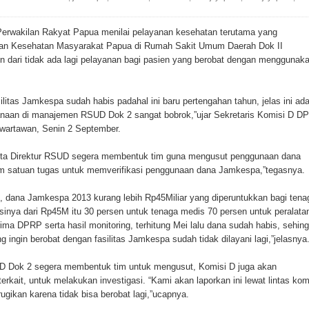
ada Susulan
wakilan Rakyat Papua menilai pelayanan kesehatan terutama yang
an Sampah dengan Menghambur ke Tengah Jalan
nan Kesehatan Masyarakat Papua di Rumah Sakit Umum Daerah Dok II
min dari tidak ada lagi pelayanan bagi pasien yang berobat dengan menggunak
ina Ester Bonsapia
 1000 Kuota Beasiswa Mace
litas Jamkespa sudah habis padahal ini baru pertengahan tahun, jelas ini ad
anaan di manajemen RSUD Dok 2 sangat bobrok,”ujar Sekretaris Komisi D D
ntuk RS Bhayangkara Polda Papua pada Peringatan Hari
 wartawan, Senin 2 September.
ta Direktur RSUD segera membentuk tim guna mengusut penggunaan dana
m satuan tugas untuk memverifikasi penggunaan dana Jamkespa,”tegasnya.
onal Food Belt with Mechanized Rice Expansion
k, dana Jamkespa 2013 kurang lebih Rp45Miliar yang diperuntukkan bagi tena
man Padi di Merauke
sinya dari Rp45M itu 30 persen untuk tenaga medis 70 persen untuk peralata
rima DPRP serta hasil monitoring, terhitung Mei lalu dana sudah habis, sehin
orupsi Jalan Lingkar
 ingin berobat dengan fasilitas Jamkespa sudah tidak dilayani lagi,”jelasnya
UD Dok 2 segera membentuk tim untuk mengusut, Komisi D juga akan
 National Craft Anniversary in Makassar
erkait, untuk melakukan investigasi. “Kami akan laporkan ini lewat lintas kom
ugikan karena tidak bisa berobat lagi,”ucapnya.
Hilang