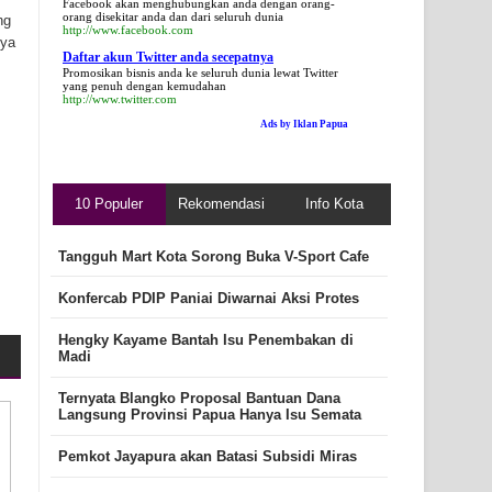
Facebook akan menghubungkan anda dengan orang-
orang disekitar anda dan dari seluruh dunia
ng
http://www.facebook.com
nya
Daftar akun Twitter anda secepatnya
Promosikan bisnis anda ke seluruh dunia lewat Twitter
yang penuh dengan kemudahan
http://www.twitter.com
Ads by Iklan Papua
,
10 Populer
Rekomendasi
Info Kota
Tangguh Mart Kota Sorong Buka V-Sport Cafe
Konfercab PDIP Paniai Diwarnai Aksi Protes
Hengky Kayame Bantah Isu Penembakan di
Madi
Ternyata Blangko Proposal Bantuan Dana
Langsung Provinsi Papua Hanya Isu Semata
Pemkot Jayapura akan Batasi Subsidi Miras