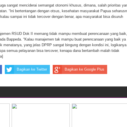
i juga sangat menciderai semangat otonomi khusus, dimana, salah prioritas ya
ten Pegunungan Arfak
atan. “Ini bertentangan dengan otsus, kesehatan masyarakat Papua seharus
 kalau sampai ini tidak tercover dengan benar, apa masyarakat bisa disuruh
un Memti Belum Hasil, Polisi Periksa Saksi dan Kerahkan
najemen RSUD Dok II memang tidak mampu membuat perencanaan yang baik
pada Bappeda. “Kalau manajemen tak mampu buat perencanaan yang baik ya
k menatanya, yang jelas DPRP sangat bingung dengan kondisi ini, logikanya
pa semua pelayanan bisa tercover, kenapa dana bertambah malah tidak
a]
Bagikan ke Twitter
Bagikan ke Google Plus