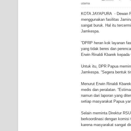
Gempa M3,3 Guncang Nabire, BMKG Imbau Wasp
utama
KOTA JAYAPURA - Dewan Per
Mama-Mama Pasar Lama Sentani Protes Tumpuk
menggunakan fasilitas Jami
sangat buruk. Hal itu tercer
Polres Jayapura Terima Laporan Hilangnya Agust
Jamkespa.
Marthen Medlama Sebut Pemprov Papua Siapkan
“DPRP heran kok layanan fasi
yang tidak beres dan perenc
BRI Region 18 Jayapura Salurkan Bantuan CSR u
Erwin Rinaldi Kbarek kepada
Bhayangkara ke-80
Untuk itu, DPR Papua memin
Jamkespa. “Segera bentuk ti
Indonesia Turns Remote Papua Frontier into Nati
Menurut Erwin Rinaldi Kbare
Mentan Tinjau Program Cetak Sawah dan Penana
medis dan peralatan. “Estima
namun dari laporan yang dite
Mantan Sekda Jayawijaya Jadi Tersangka Kasus K
setiap masyarakat Papua yang
Selain meminta Direktur RS
Papuan Artisans Take Center Stage at Indonesia's
berkoordinasi dengan komisi t
karena masyarakat sangat dir
Presenter TVRI Papua Barat Yanto Idorway Masih 