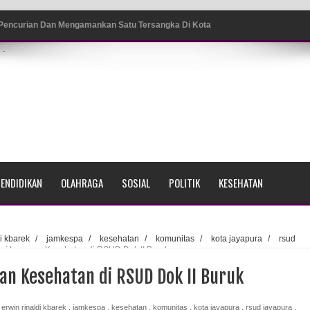
 Pencurian Dan Mengamankan Satu Tersangka Di Kota
.
ang BP4R di Jayapura
sme Warga Saat Nonton Bareng Final Piala Dunia 2026 di
srama Polisi Sorong
ENDIDIKAN
OLAHRAGA
SOSIAL
POLITIK
KESEHATAN
di Ujung Barat Papua
h di Ujung Timur Indonesia
di kbarek
/
jamkespa
/
kesehatan
/
komunitas
/
kota jayapura
/
rsud
ai Layanan Kesehatan di RSUD Dok II Buruk
Sumatera
an Kesehatan di RSUD Dok II Buruk
a Selatan
,
erwin rinaldi kbarek
,
jamkespa
,
kesehatan
,
komunitas
,
kota jayapura
,
rsud jayapura
,