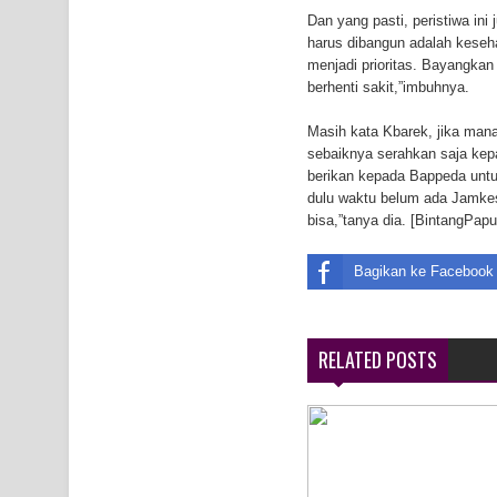
Dan yang pasti, peristiwa in
Air Terjun Memti Pesona Tersembunyi di Kabupa
harus dibangun adalah keseh
menjadi prioritas. Bayangkan
Pencarian Hari Keenam Korban Hanyut di Air Terj
berhenti sakit,”imbuhnya.
K9
Masih kata Kbarek, jika ma
sebaiknya serahkan saja ke
berikan kepada Bappeda untu
dulu waktu belum ada Jamkes
bisa,”tanya dia. [BintangPapu
Bagikan ke Facebook
RELATED POSTS