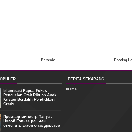
Beranda
Posting L
POPULER
BERITA SEKARANG
utama
Islamisasi Papua Fokus
Pencucian Otak Ribuan Anak
Kristen Berdalih Pendidikan
Gratis
Премьер-министр Папуа :
Новой Гвинее решили
отменить закон о колдовстве