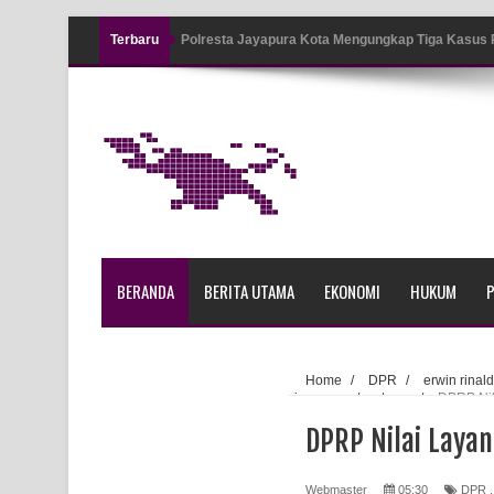
Terbaru
Polresta Jayapura Kota Mengungkap Tiga Kasus
Jayapura
Tiga Personel Polresta Jayapura Kota Jalani Sid
Kapolresta Jayapura Kota Mengapresiasi Antusia
Lapangan Karang PTC Entrop
Kebakaran Hanguskan Satu Rumah di Kompleks A
BERANDA
BERITA UTAMA
EKONOMI
HUKUM
P
Profil Lengkap Papua Barat, Bumi Cenderawasih 
Profil Lengkap Provinsi Papua, Bumi Cenderawasi
Home
/
DPR
/
erwin rinal
jayapura
/
utama
/
DPRP Nil
Profil Lengkap Aceh, Provinsi Istimewa di Ujung 
DPRP Nilai Layan
Lima Rumah Pribadi Terbakar Di Hamadi Jayapur
Webmaster
05:30
DPR