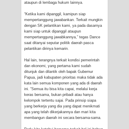
ataupun di lembaga hukum lainnya.
Cenderawasih di Ujung Timur
“Ketika kami dipanggil, kamipun siap
mempertanggung jawabankan. Terkait mungkin
Indonesia
dengan SK pelantikan kami, ya pada dasarnya
kami siap untuk dipanggil ataupun
Profil Lengkap Aceh, Provinsi
mempertanggung jawabkannya,” tegas Dance
saat ditanyai seputar politik daerah pasca
Istimewa di Ujung Sumatera
pelantikan dirinya kemarin.
Lima Rumah Pribadi Terbakar Di
Hal lain, terangnya terkait kondisi pemerintah
dan ekonomi, yang pertama kami sudah
ditunjuk dan dilantik oleh bapak Gubernur
Hamadi Jayapura Selatan
Papua, jadi kabupaten prioritas maka tidak ada
kata lain semua komponen yang ada di daerah
Gempa M3,3 Guncang Nabire, BMKG
ini. “Semua itu bisa kita capai, melalui kerja
keras bersama, bukan pribadi atau hanya
Imbau Waspada Susulan
kelompok tertentu sajai. Pada prinsip siapa
yang berkerja yang dia yang dapat menikmati
Mama-Mama Pasar Lama Sentani
apa yang telah dikerjakannya dan mari kita
membangun daerah ini secara bersama-sama.
Protes Tumpukan Sampah dengan