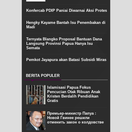
Konfercab PDIP Paniai Diwarnai Aksi Protes
Hengky Kayame Bantah Isu Penembakan di
Madi
Ternyata Blangko Proposal Bantuan Dana
Langsung Provinsi Papua Hanya Isu
Semata
Pemkot Jayapura akan Batasi Subsidi Miras
BERITA POPULER
Islamisasi Papua Fokus
Pencucian Otak Ribuan Anak
Kristen Berdalih Pendidikan
Gratis
Премьер-министр Папуа :
Новой Гвинее решили
отменить закон о колдовстве