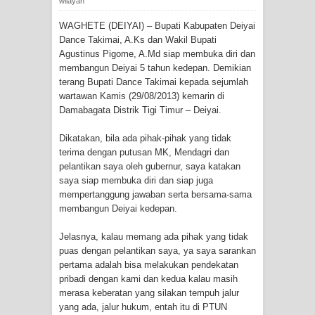
wilayah
Tiga Personel Polresta Jayapura Kota
WAGHETE (DEIYAI) – Bupati Kabupaten Deiyai
Dance Takimai, A.Ks dan Wakil Bupati
Jalani Sidang BP4R di Jayapura
Agustinus Pigome, A.Md siap membuka diri dan
membangun Deiyai 5 tahun kedepan. Demikian
Kapolresta Jayapura Kota
terang Bupati Dance Takimai kepada sejumlah
wartawan Kamis (29/08/2013) kemarin di
Mengapresiasi Antusiasme Warga
Damabagata Distrik Tigi Timur – Deiyai.
Saat Nonton Bareng Final Piala Dunia
Dikatakan, bila ada pihak-pihak yang tidak
terima dengan putusan MK, Mendagri dan
2026 di Lapangan Karang PTC Entrop
pelantikan saya oleh gubernur, saya katakan
saya siap membuka diri dan siap juga
mempertanggung jawaban serta bersama-sama
Kebakaran Hanguskan Satu Rumah
membangun Deiyai kedepan.
di Kompleks Asrama Polisi Sorong
Jelasnya, kalau memang ada pihak yang tidak
puas dengan pelantikan saya, ya saya sarankan
Profil Lengkap Papua Barat, Bumi
pertama adalah bisa melakukan pendekatan
pribadi dengan kami dan kedua kalau masih
Cenderawasih di Ujung Barat Papua
merasa keberatan yang silakan tempuh jalur
yang ada, jalur hukum, entah itu di PTUN
Profil Lengkap Provinsi Papua, Bumi