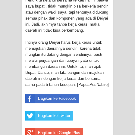
Perlu kita ketahui bersama terkait hal ini bahwa
Menghambur ke Tengah Jalan
saya bupati, tidak mungkin bisa berkerja sendiri
atau dengan wakil saya, tapi tentunya didukung
Polres Jayapura Terima Laporan
semua pihak dan komponen yang ada di Deiyai
ini. Jadi, akhirnya tanpa kerja keras, maka
Hilangnya Agustina Ester Bonsapia
daerah ini tidak bisa berkembang.
Marthen Medlama Sebut Pemprov
Intinya orang Deiyai harus kerja keras untuk
memajukan daerahnya sendiri. karena tidak
Papua Siapkan 1000 Kuota Beasiswa
mungkin itu datang dengan sendirinya, pasti
melalui perjuangan dan upaya nyata untuk
membangun daerah ini. Untuk itu, mari ajak
Mace
Bupati Dance, mari kita bangun dan majukan
daerah ini dengan kerja keras dan bersama-
BRI Region 18 Jayapura Salurkan
sama pada 5 tahun kedepan. [PapuaPosNabire]
Bantuan CSR untuk RS Bhayangkara
Bagikan ke Facebook
Polda Papua pada Peringatan Hari
Bagikan ke Twitter
Bhayangkara ke-80
Indonesia Turns Remote Papua
Bagikan ke Google Plus