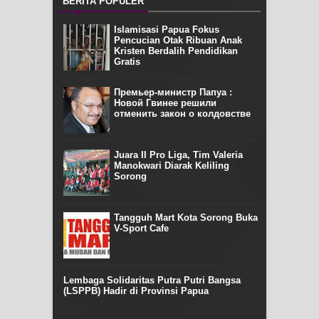
BERITA POPULER
Islamisasi Papua Fokus
Pencucian Otak Ribuan Anak
Kristen Berdalih Pendidikan
Gratis
Премьер-министр Папуа :
Новой Гвинее решили
отменить закон о колдовстве
Juara II Pro Liga, Tim Valeria
Manokwari Diarak Keliling
Sorong
Tangguh Mart Kota Sorong Buka
V-Sport Cafe
Lembaga Solidaritas Putra Putri Bangsa
(LSPPB) Hadir di Provinsi Papua