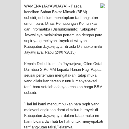
WAMENA (JAYAWIJAYA) - Pasca
Tiga Personel Polresta Jayapura Kota
kenaikan Bahan Bakar Minyak (BBM)
subsidi, sebelum menetapkan tarif angkutan
Jalani Sidang BP4R di Jayapura
umum baru, Dinas Perhubungan Komunikasi
dan Informatika (Dishubkominfo) Kabupaten
Jayawijaya melakukan pertemuan dengan para
Kapolresta Jayapura Kota
sopir yang melayani trayek di wilayah
Kabupaten Jayawijaya, di aula Dishubkominfo
Mengapresiasi Antusiasme Warga
Jayawijaya, Rabu (24/07/2013).
Saat Nonton Bareng Final Piala Dunia
Kepala Dishubkominfo Jayawijaya, Ollen Ostal
Daimboa S.Pd,MM kepada Harian Pagi Papua
2026 di Lapangan Karang PTC Entrop
seusai pertemuan mengatakan, tatap muka
yang dilakukan tersebut untuk menyepakati
Kebakaran Hanguskan Satu Rumah
tarif baru setelah adanya kenaikan harga BBM
subsidi.
di Kompleks Asrama Polisi Sorong
“Hari ini kami mengumpulkan para sopir yang
Profil Lengkap Papua Barat, Bumi
melayani angkutan darat di seluruh trayek di
Kabupaten Jayawijaya, dalam tatap muka ini
Cenderawasih di Ujung Barat Papua
kami bicara dari hati ke hati untuk menyepakati
tarif angkutan taksi,”jelasnya.