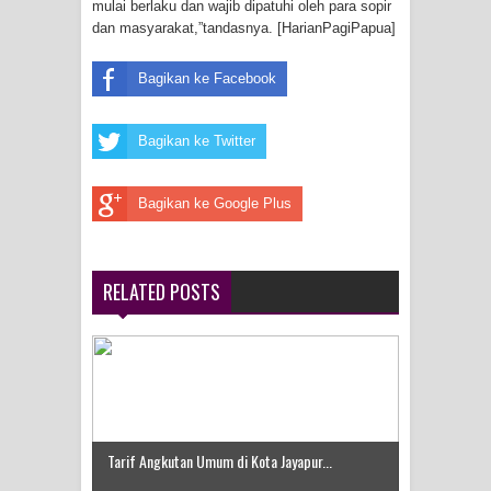
mulai berlaku dan wajib dipatuhi oleh para sopir
Menghambur ke Tengah Jalan
dan masyarakat,”tandasnya. [HarianPagiPapua]
Polres Jayapura Terima Laporan
Bagikan ke Facebook
Hilangnya Agustina Ester Bonsapia
Bagikan ke Twitter
Marthen Medlama Sebut Pemprov
Bagikan ke Google Plus
Papua Siapkan 1000 Kuota Beasiswa
Mace
RELATED POSTS
BRI Region 18 Jayapura Salurkan
Bantuan CSR untuk RS Bhayangkara
Polda Papua pada Peringatan Hari
Bhayangkara ke-80
Tarif Angkutan Umum di Kota Jayapur...
Indonesia Turns Remote Papua