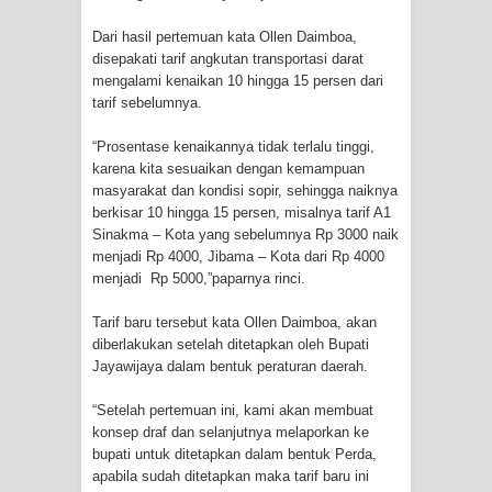
Profil Lengkap Provinsi Papua, Bumi
Dari hasil pertemuan kata Ollen Daimboa,
Cenderawasih di Ujung Timur
disepakati tarif angkutan transportasi darat
mengalami kenaikan 10 hingga 15 persen dari
tarif sebelumnya.
Indonesia
“Prosentase kenaikannya tidak terlalu tinggi,
Profil Lengkap Aceh, Provinsi
karena kita sesuaikan dengan kemampuan
masyarakat dan kondisi sopir, sehingga naiknya
Istimewa di Ujung Sumatera
berkisar 10 hingga 15 persen, misalnya tarif A1
Sinakma – Kota yang sebelumnya Rp 3000 naik
Lima Rumah Pribadi Terbakar Di
menjadi Rp 4000, Jibama – Kota dari Rp 4000
menjadi Rp 5000,”paparnya rinci.
Hamadi Jayapura Selatan
Tarif baru tersebut kata Ollen Daimboa, akan
Gempa M3,3 Guncang Nabire, BMKG
diberlakukan setelah ditetapkan oleh Bupati
Jayawijaya dalam bentuk peraturan daerah.
Imbau Waspada Susulan
“Setelah pertemuan ini, kami akan membuat
Mama-Mama Pasar Lama Sentani
konsep draf dan selanjutnya melaporkan ke
bupati untuk ditetapkan dalam bentuk Perda,
Protes Tumpukan Sampah dengan
apabila sudah ditetapkan maka tarif baru ini