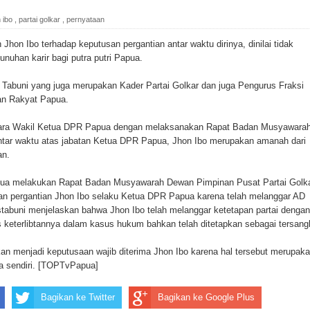
ada Susulan
 ibo
,
partai golkar
,
pernyataan
an Sampah dengan Menghambur ke Tengah Jalan
n Ibo terhadap keputusan pergantian antar waktu dirinya, dinilai tidak
uhan karir bagi putra putri Papua.
ina Ester Bonsapia
 Tabuni yang juga merupakan Kader Partai Golkar dan juga Pengurus Fraksi
 1000 Kuota Beasiswa Mace
an Rakyat Papua.
ntuk RS Bhayangkara Polda Papua pada Peringatan Hari
para Wakil Ketua DPR Papua dengan melaksanakan Rapat Badan Musyawara
tar waktu atas jabatan Ketua DPR Papua, Jhon Ibo merupakan amanah dari
an.
onal Food Belt with Mechanized Rice Expansion
ua melakukan Rapat Badan Musyawarah Dewan Pimpinan Pusat Partai Golk
san pergantian Jhon Ibo selaku Ketua DPR Papua karena telah melanggar AD
man Padi di Merauke
stabuni menjelaskan bahwa Jhon Ibo telah melanggar ketetapan partai dengan
tas keterlibtannya dalam kasus hukum bahkan telah ditetapkan sebagai tersang
orupsi Jalan Lingkar
n menjadi keputusaan wajib diterima Jhon Ibo karena hal tersebut merupak
a sendiri. [TOPTvPapua]
 National Craft Anniversary in Makassar
Hilang
Bagikan ke Twitter
Bagikan ke Google Plus