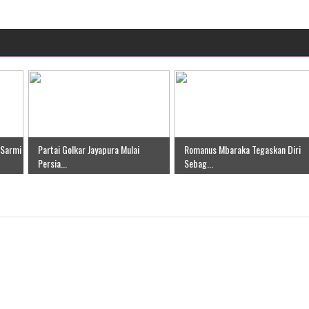
ten Pegunungan Arfak
un Memti Belum Hasil, Polisi Periksa Saksi dan Kerahkan
 Sarmi
Partai Golkar Jayapura Mulai
Romanus Mbaraka Tegaskan Diri
Persia...
Sebag...