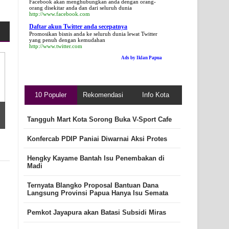
Facebook akan menghubungkan anda dengan orang-
orang disekitar anda dan dari seluruh dunia
http://www.facebook.com
Daftar akun Twitter anda secepatnya
Promosikan bisnis anda ke seluruh dunia lewat Twitter
yang penuh dengan kemudahan
http://www.twitter.com
Ads by Iklan Papua
10 Populer
Rekomendasi
Info Kota
Tangguh Mart Kota Sorong Buka V-Sport Cafe
Konfercab PDIP Paniai Diwarnai Aksi Protes
Hengky Kayame Bantah Isu Penembakan di
Madi
Ternyata Blangko Proposal Bantuan Dana
Langsung Provinsi Papua Hanya Isu Semata
Pemkot Jayapura akan Batasi Subsidi Miras