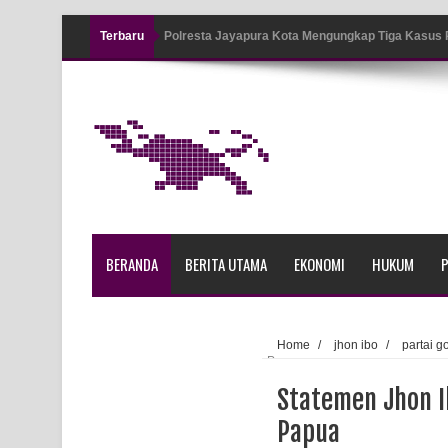
Terbaru
Polresta Jayapura Kota Mengungkap Tiga Kasus
Jayapura
Tiga Personel Polresta Jayapura Kota Jalani Sid
Kapolresta Jayapura Kota Mengapresiasi Antusia
Lapangan Karang PTC Entrop
Kebakaran Hanguskan Satu Rumah di Kompleks A
BERANDA
BERITA UTAMA
EKONOMI
HUKUM
P
Profil Lengkap Papua Barat, Bumi Cenderawasih 
Profil Lengkap Provinsi Papua, Bumi Cenderawasi
Home
/
jhon ibo
/
partai g
Papua
Profil Lengkap Aceh, Provinsi Istimewa di Ujung 
Statemen Jhon I
Lima Rumah Pribadi Terbakar Di Hamadi Jayapur
Papua