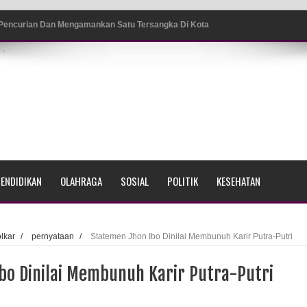
 Pencurian Dan Mengamankan Satu Tersangka Di Kota
.
ang BP4R di Jayapura
sme Warga Saat Nonton Bareng Final Piala Dunia 2026 di
srama Polisi Sorong
ENDIDIKAN
OLAHRAGA
SOSIAL
POLITIK
KESEHATAN
di Ujung Barat Papua
h di Ujung Timur Indonesia
olkar
/
pernyataan
/
Statemen Jhon Ibo Dinilai Membunuh Karir Putra-Putri
Sumatera
bo Dinilai Membunuh Karir Putra-Putri
a Selatan