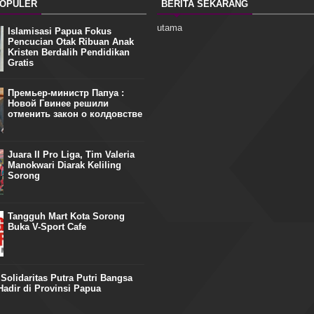
POPULER
BERITA SEKARANG
utama
Islamisasi Papua Fokus
Pencucian Otak Ribuan Anak
Kristen Berdalih Pendidikan
Gratis
Премьер-министр Папуа :
Новой Гвинее решили
отменить закон о колдовстве
Juara II Pro Liga, Tim Valeria
Manokwari Diarak Keliling
Sorong
Tangguh Mart Kota Sorong
Buka V-Sport Cafe
olidaritas Putra Putri Bangsa
adir di Provinsi Papua