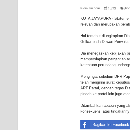
Gempa M3,3 Guncang Nabire, BMKG Imbau Wasp
lelemuku.com
18:39
jhon
Mama-Mama Pasar Lama Sentani Protes Tumpuk
KOTA JAYAPURA - Statemen Jho
relevan dan merupakan pembun
Polres Jayapura Terima Laporan Hilangnya Agust
Hal tersebut diungkapkan Dis
Marthen Medlama Sebut Pemprov Papua Siapkan
Golkar pada Dewan Perwakil
BRI Region 18 Jayapura Salurkan Bantuan CSR u
Dia menegaskan kebijakan 
mempersiapkan pergantian an
Bhayangkara ke-80
ketentuan perundang-undang
Indonesia Turns Remote Papua Frontier into Nati
Mengingat sebelum DPR Pap
telah mengirim surat keputu
Mentan Tinjau Program Cetak Sawah dan Penana
ART Partai, dengan tegas Di
pindah ke partai lain juga a
Mantan Sekda Jayawijaya Jadi Tersangka Kasus K
Ditambahkan apapun yang aka
konsekuensi atas tindakanny
Papuan Artisans Take Center Stage at Indonesia's
Presenter TVRI Papua Barat Yanto Idorway Masih 
Bagikan ke Facebook