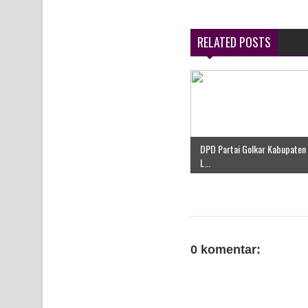
Air Terjun Memti Pesona Tersembunyi di Kabupa
RELATED POSTS
Pencarian Hari Keenam Korban Hanyut di Air Terj
K9
DPD Partai Golkar Kabupaten
L...
0 komentar: