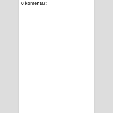
0 komentar:
Frontier into National Food Belt with
Mechanized Rice Expansion
Mentan Tinjau Program Cetak Sawah
dan Penanaman Padi di Merauke
Mantan Sekda Jayawijaya Jadi
Tersangka Kasus Korupsi Jalan
Lingkar
Papuan Artisans Take Center Stage
at Indonesia's National Craft
Anniversary in Makassar