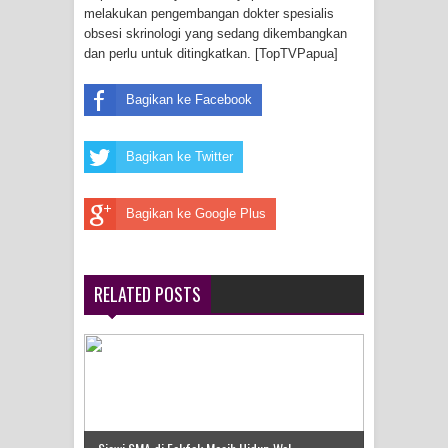
melakukan pengembangan dokter spesialis
Profil Lengkap Provinsi Papua, Bumi
obsesi skrinologi yang sedang dikembangkan
dan perlu untuk ditingkatkan. [TopTVPapua]
Cenderawasih di Ujung Timur
Indonesia
Bagikan ke Facebook
Profil Lengkap Aceh, Provinsi
Bagikan ke Twitter
Istimewa di Ujung Sumatera
Bagikan ke Google Plus
Lima Rumah Pribadi Terbakar Di
Hamadi Jayapura Selatan
RELATED POSTS
Gempa M3,3 Guncang Nabire, BMKG
Imbau Waspada Susulan
Mama-Mama Pasar Lama Sentani
Protes Tumpukan Sampah dengan