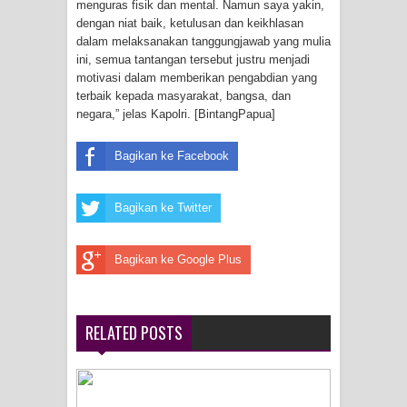
menguras fisik dan mental. Namun saya yakin,
Menghambur ke Tengah Jalan
dengan niat baik, ketulusan dan keikhlasan
dalam melaksanakan tanggungjawab yang mulia
Polres Jayapura Terima Laporan
ini, semua tantangan tersebut justru menjadi
motivasi dalam memberikan pengabdian yang
terbaik kepada masyarakat, bangsa, dan
Hilangnya Agustina Ester Bonsapia
negara,” jelas Kapolri. [BintangPapua]
Marthen Medlama Sebut Pemprov
Bagikan ke Facebook
Papua Siapkan 1000 Kuota Beasiswa
Bagikan ke Twitter
Mace
BRI Region 18 Jayapura Salurkan
Bagikan ke Google Plus
Bantuan CSR untuk RS Bhayangkara
Polda Papua pada Peringatan Hari
RELATED POSTS
Bhayangkara ke-80
Indonesia Turns Remote Papua