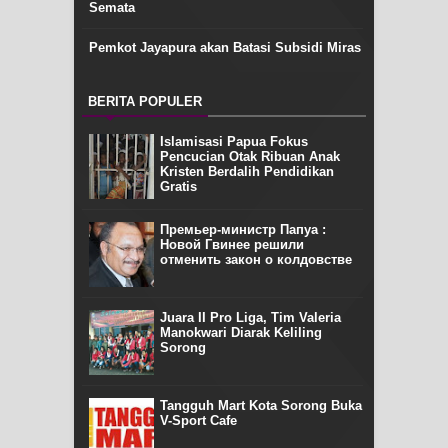
Semata
Pemkot Jayapura akan Batasi Subsidi Miras
BERITA POPULER
Islamisasi Papua Fokus
Pencucian Otak Ribuan Anak
Kristen Berdalih Pendidikan
Gratis
Премьер-министр Папуа :
Новой Гвинее решили
отменить закон о колдовстве
Juara II Pro Liga, Tim Valeria
Manokwari Diarak Keliling
Sorong
Tangguh Mart Kota Sorong Buka
V-Sport Cafe