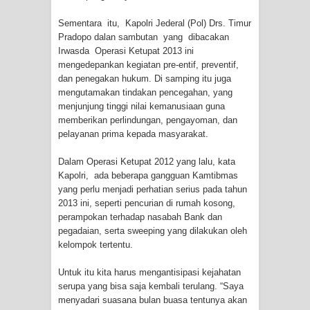
Profil Lengkap Provinsi Papua, Bumi
Sementara itu, Kapolri Jederal (Pol) Drs. Timur
Cenderawasih di Ujung Timur
Pradopo dalan sambutan yang dibacakan
Irwasda Operasi Ketupat 2013 ini
Indonesia
mengedepankan kegiatan pre-entif, preventif,
dan penegakan hukum. Di samping itu juga
mengutamakan tindakan pencegahan, yang
Profil Lengkap Aceh, Provinsi
menjunjung tinggi nilai kemanusiaan guna
memberikan perlindungan, pengayoman, dan
Istimewa di Ujung Sumatera
pelayanan prima kepada masyarakat.
Lima Rumah Pribadi Terbakar Di
Dalam Operasi Ketupat 2012 yang lalu, kata
Kapolri, ada beberapa gangguan Kamtibmas
Hamadi Jayapura Selatan
yang perlu menjadi perhatian serius pada tahun
2013 ini, seperti pencurian di rumah kosong,
Gempa M3,3 Guncang Nabire, BMKG
perampokan terhadap nasabah Bank dan
pegadaian, serta sweeping yang dilakukan oleh
Imbau Waspada Susulan
kelompok tertentu.
Mama-Mama Pasar Lama Sentani
Untuk itu kita harus mengantisipasi kejahatan
serupa yang bisa saja kembali terulang. “Saya
Protes Tumpukan Sampah dengan
menyadari suasana bulan buasa tentunya akan