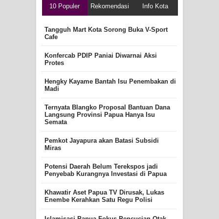
10 Populer
Rekomendasi
Info Kota
Tangguh Mart Kota Sorong Buka V-Sport
Cafe
Konfercab PDIP Paniai Diwarnai Aksi
Protes
Hengky Kayame Bantah Isu Penembakan di
Madi
Ternyata Blangko Proposal Bantuan Dana
Langsung Provinsi Papua Hanya Isu
Semata
Pemkot Jayapura akan Batasi Subsidi
Miras
Potensi Daerah Belum Terekspos jadi
Penyebab Kurangnya Investasi di Papua
Khawatir Aset Papua TV Dirusak, Lukas
Enembe Kerahkan Satu Regu Polisi
Islamisasi Papua Fokus Pencucian Otak