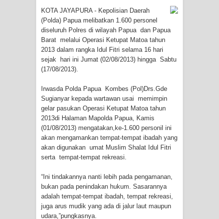
KOTA JAYAPURA - Kepolisian Daerah
Tiga Personel Polresta Jayapura Kota
(Polda) Papua melibatkan 1.600 personel
diseluruh Polres di wilayah Papua dan Papua
Jalani Sidang BP4R di Jayapura
Barat melalui Operasi Ketupat Matoa tahun
2013 dalam rangka Idul Fitri selama 16 hari
Kapolresta Jayapura Kota
sejak hari ini Jumat (02/08/2013) hingga Sabtu
(17/08/2013).
Mengapresiasi Antusiasme Warga
Irwasda Polda Papua Kombes (Pol)Drs.Gde
Sugianyar kepada wartawan usai memimpin
Saat Nonton Bareng Final Piala Dunia
gelar pasukan Operasi Ketupat Matoa tahun
2013di Halaman Mapolda Papua, Kamis
2026 di Lapangan Karang PTC Entrop
(01/08/2013) mengatakan,ke-1.600 personil ini
akan mengamankan tempat-tempat ibadah yang
Kebakaran Hanguskan Satu Rumah
akan digunakan umat Muslim Shalat Idul Fitri
serta tempat-tempat rekreasi.
di Kompleks Asrama Polisi Sorong
“Ini tindakannya nanti lebih pada pengamanan,
Profil Lengkap Papua Barat, Bumi
bukan pada penindakan hukum. Sasarannya
adalah tempat-tempat ibadah, tempat rekreasi,
Cenderawasih di Ujung Barat Papua
juga arus mudik yang ada di jalur laut maupun
udara,”pungkasnya.