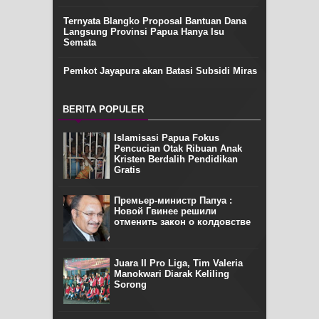
Ternyata Blangko Proposal Bantuan Dana
Langsung Provinsi Papua Hanya Isu
Semata
Pemkot Jayapura akan Batasi Subsidi Miras
BERITA POPULER
Islamisasi Papua Fokus
Pencucian Otak Ribuan Anak
Kristen Berdalih Pendidikan
Gratis
Премьер-министр Папуа :
Новой Гвинее решили
отменить закон о колдовстве
Juara II Pro Liga, Tim Valeria
Manokwari Diarak Keliling
Sorong