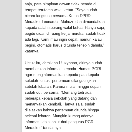
saja, para pimpinan dewan tidak berada di
Cenderawasih di Ujung Timur
tempat terutama wakil ketua. “Saya sudah
bicara langsung bersama Ketua DPRD
Indonesia
Merauke, Leonardus Mahuze dan dimandatkan
kepada salah seorang wakil ketua. Hanya saja,
Profil Lengkap Aceh, Provinsi
begitu dicari di ruang kerja mereka, sudah tidak
ada lagi. Kami mau ingin cepat, namun kalau
Istimewa di Ujung Sumatera
begini, otomatis harus ditunda terlebih dahulu,”
katanya.
Lima Rumah Pribadi Terbakar Di
Untuk itu, demikian Ulukyanan, dirinya sudah
Hamadi Jayapura Selatan
memberikan informasi kepada Humas PGRI
agar menginformasikan kepada para kepala
sekolah untuk pertemuan dilangsungkan
Gempa M3,3 Guncang Nabire, BMKG
setelah lebaran. Karena mulai minggu depan,
sudah cuti bersama. “Memang tadi ada
Imbau Waspada Susulan
beberapa kepala sekolah yang datang dan
menanyakan kembali. Hanya saja, sudah
Mama-Mama Pasar Lama Sentani
dijelaskan bahwa pertemuan ditunda hingga
selesai lebaran. Mungkin kurang adanya
Protes Tumpukan Sampah dengan
informasi lebih lanjut dari pengurus PGRI
Merauke,” tandasnya.
Menghambur ke Tengah Jalan