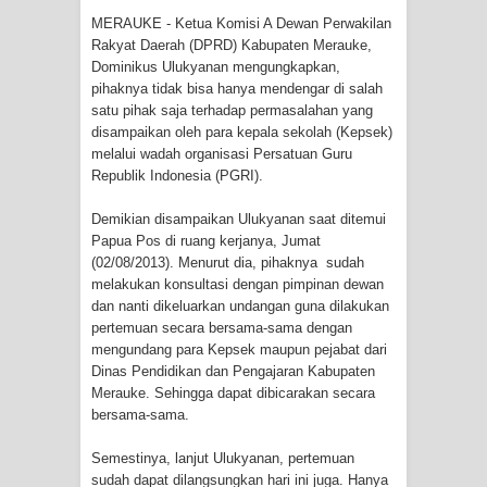
Tiga Personel Polresta Jayapura Kota
MERAUKE - Ketua Komisi A Dewan Perwakilan
Rakyat Daerah (DPRD) Kabupaten Merauke,
Jalani Sidang BP4R di Jayapura
Dominikus Ulukyanan mengungkapkan,
pihaknya tidak bisa hanya mendengar di salah
Kapolresta Jayapura Kota
satu pihak saja terhadap permasalahan yang
disampaikan oleh para kepala sekolah (Kepsek)
Mengapresiasi Antusiasme Warga
melalui wadah organisasi Persatuan Guru
Republik Indonesia (PGRI).
Saat Nonton Bareng Final Piala Dunia
Demikian disampaikan Ulukyanan saat ditemui
2026 di Lapangan Karang PTC Entrop
Papua Pos di ruang kerjanya, Jumat
(02/08/2013). Menurut dia, pihaknya sudah
Kebakaran Hanguskan Satu Rumah
melakukan konsultasi dengan pimpinan dewan
dan nanti dikeluarkan undangan guna dilakukan
pertemuan secara bersama-sama dengan
di Kompleks Asrama Polisi Sorong
mengundang para Kepsek maupun pejabat dari
Dinas Pendidikan dan Pengajaran Kabupaten
Profil Lengkap Papua Barat, Bumi
Merauke. Sehingga dapat dibicarakan secara
bersama-sama.
Cenderawasih di Ujung Barat Papua
Semestinya, lanjut Ulukyanan, pertemuan
Profil Lengkap Provinsi Papua, Bumi
sudah dapat dilangsungkan hari ini juga. Hanya