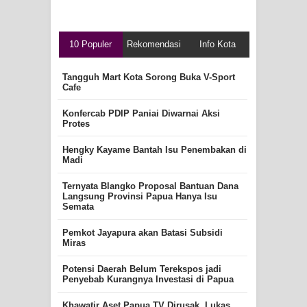
10 Populer
Rekomendasi
Info Kota
Tangguh Mart Kota Sorong Buka V-Sport
Cafe
Konfercab PDIP Paniai Diwarnai Aksi
Protes
Hengky Kayame Bantah Isu Penembakan di
Madi
Ternyata Blangko Proposal Bantuan Dana
Langsung Provinsi Papua Hanya Isu
Semata
Pemkot Jayapura akan Batasi Subsidi
Miras
Potensi Daerah Belum Terekspos jadi
Penyebab Kurangnya Investasi di Papua
Khawatir Aset Papua TV Dirusak, Lukas