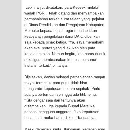
Lebih lanjut dikatakan, para Kepsek melalui
Polres Jayapura Terima Laporan
wadah PGRI, telah datang dan menyampaikan
permasalahan terkait surat telaan yang pejabat
Hilangnya Agustina Ester Bonsapia
di Dinas Pendidikan dan Pengajaran Kabupaten
Merauke kepada bupati, agar mendapatkan
Marthen Medlama Sebut Pemprov
keabsahan pengelolaan dana DAK, diberikan
saja kepada pihak ketiga. “Ya, saya memahami
Papua Siapkan 1000 Kuota Beasiswa
akan aksi protes yang dilakukan oleh para
kepala sekolah. Namun begitu, kita harus duduk
Mace
sekaligus membicarakan kembali bersama
instansi terkait,” pintanya.
BRI Region 18 Jayapura Salurkan
Dijelaskan, dewan sebagai perpanjangan tangan
rakyat termasuk para guru, tidak bisa
Bantuan CSR untuk RS Bhayangkara
mengambil keputusam secara sepihak. Perlu
adanya pertemuan sehingga ada titik temu.
Polda Papua pada Peringatan Hari
“Kita dengar saja dan tentunya akan
disampaikan juga kepada Bupati Merauke
Bhayangkara ke-80
sebagai pengguna anggaran. Jika keputusan
bupati lain, maka harus diikuti,” tandasnya.
Indonesia Turns Remote Papua
Meski demikian, pinta Ulukyanan, kedepan agar