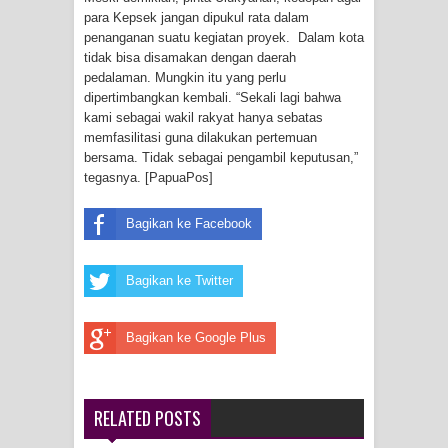
Frontier into National Food Belt with
para Kepsek jangan dipukul rata dalam
penanganan suatu kegiatan proyek. Dalam kota
Mechanized Rice Expansion
tidak bisa disamakan dengan daerah
pedalaman. Mungkin itu yang perlu
Mentan Tinjau Program Cetak Sawah
dipertimbangkan kembali. “Sekali lagi bahwa
kami sebagai wakil rakyat hanya sebatas
dan Penanaman Padi di Merauke
memfasilitasi guna dilakukan pertemuan
bersama. Tidak sebagai pengambil keputusan,”
Mantan Sekda Jayawijaya Jadi
tegasnya. [PapuaPos]
Tersangka Kasus Korupsi Jalan
Bagikan ke Facebook
Lingkar
Bagikan ke Twitter
Papuan Artisans Take Center Stage
Bagikan ke Google Plus
at Indonesia's National Craft
Anniversary in Makassar
RELATED POSTS