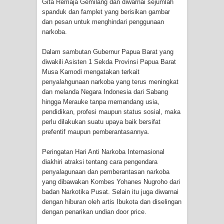
Gita Remaja Gemilang dan diwarnai sejumlah
Profil Lengkap Provinsi Papua, Bumi
spanduk dan famplet yang berisikan gambar
dan pesan untuk menghindari penggunaan
Cenderawasih di Ujung Timur
narkoba.
Indonesia
Dalam sambutan Gubernur Papua Barat yang
diwakili Asisten 1 Sekda Provinsi Papua Barat
Profil Lengkap Aceh, Provinsi
Musa Kamodi mengatakan terkait
penyalahgunaan narkoba yang terus meningkat
Istimewa di Ujung Sumatera
dan melanda Negara Indonesia dari Sabang
hingga Merauke tanpa memandang usia,
Lima Rumah Pribadi Terbakar Di
pendidikan, profesi maupun status sosial, maka
perlu dilakukan suatu upaya baik bersifat
Hamadi Jayapura Selatan
prefentif maupun pemberantasannya.
Peringatan Hari Anti Narkoba Internasional
Gempa M3,3 Guncang Nabire, BMKG
diakhiri atraksi tentang cara pengendara
penyalagunaan dan pemberantasan narkoba
Imbau Waspada Susulan
yang dibawakan Kombes Yohanes Nugroho dari
badan Narkotika Pusat. Selain itu juga diwarnai
Mama-Mama Pasar Lama Sentani
dengan hiburan oleh artis Ibukota dan diselingan
dengan penarikan undian door price.
Protes Tumpukan Sampah dengan