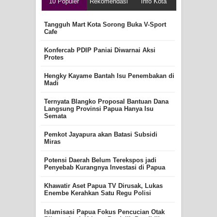
10 Populer
Rekomendasi
Info Kota
Tangguh Mart Kota Sorong Buka V-Sport
Cafe
Konfercab PDIP Paniai Diwarnai Aksi
Protes
Hengky Kayame Bantah Isu Penembakan di
Madi
Ternyata Blangko Proposal Bantuan Dana
Langsung Provinsi Papua Hanya Isu
Semata
Pemkot Jayapura akan Batasi Subsidi
Miras
Potensi Daerah Belum Terekspos jadi
Penyebab Kurangnya Investasi di Papua
Khawatir Aset Papua TV Dirusak, Lukas
Enembe Kerahkan Satu Regu Polisi
Islamisasi Papua Fokus Pencucian Otak