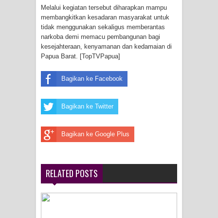
Melalui kegiatan tersebut diharapkan mampu
Menghambur ke Tengah Jalan
membangkitkan kesadaran masyarakat untuk
tidak menggunakan sekaligus memberantas
Polres Jayapura Terima Laporan
narkoba demi memacu pembangunan bagi
kesejahteraan, kenyamanan dan kedamaian di
Hilangnya Agustina Ester Bonsapia
Papua Barat. [TopTVPapua]
Marthen Medlama Sebut Pemprov
Bagikan ke Facebook
Papua Siapkan 1000 Kuota Beasiswa
Bagikan ke Twitter
Mace
Bagikan ke Google Plus
BRI Region 18 Jayapura Salurkan
Bantuan CSR untuk RS Bhayangkara
RELATED POSTS
Polda Papua pada Peringatan Hari
Bhayangkara ke-80
Indonesia Turns Remote Papua