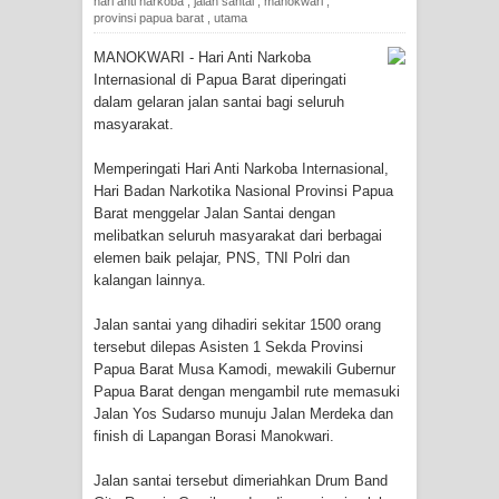
hari anti narkoba
,
jalan santai
,
manokwari
,
provinsi papua barat
,
utama
Tiga Personel Polresta Jayapura Kota
MANOKWARI - Hari Anti Narkoba
Internasional di Papua Barat diperingati
Jalani Sidang BP4R di Jayapura
dalam gelaran jalan santai bagi seluruh
masyarakat.
Kapolresta Jayapura Kota
Memperingati Hari Anti Narkoba Internasional,
Mengapresiasi Antusiasme Warga
Hari Badan Narkotika Nasional Provinsi Papua
Barat menggelar Jalan Santai dengan
Saat Nonton Bareng Final Piala Dunia
melibatkan seluruh masyarakat dari berbagai
elemen baik pelajar, PNS, TNI Polri dan
2026 di Lapangan Karang PTC Entrop
kalangan lainnya.
Kebakaran Hanguskan Satu Rumah
Jalan santai yang dihadiri sekitar 1500 orang
tersebut dilepas Asisten 1 Sekda Provinsi
Papua Barat Musa Kamodi, mewakili Gubernur
di Kompleks Asrama Polisi Sorong
Papua Barat dengan mengambil rute memasuki
Jalan Yos Sudarso munuju Jalan Merdeka dan
Profil Lengkap Papua Barat, Bumi
finish di Lapangan Borasi Manokwari.
Cenderawasih di Ujung Barat Papua
Jalan santai tersebut dimeriahkan Drum Band