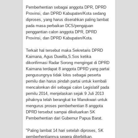
Cenderawasih di Ujung Timur
Pemberhentian sebagai anggota DPR, DPRD
Provinsi, dan DPRD Kabupaten/Kota sedang
diproses, yang harus diserahkan paling lambat
Indonesia
pada masa perbaikan DCS/pengajuan
penggantian calon anggota DPR, DPRD
Profil Lengkap Aceh, Provinsi
Provinsi, dan DPRD Kabupaten/Kota.
Istimewa di Ujung Sumatera
Terkait hal tersebut maka Sekretaris DPRD
Kaimana, Agus Duwilla,S.Sos ketika
Lima Rumah Pribadi Terbakar Di
dikonfirmasi Radar Sorong mengingat di DPRD
Kaimana terdapat 8 anggota DPRD yang partai
Hamadi Jayapura Selatan
pengusungnya tidak lolos sebagai peserta
pemilu dan harus pindah partai untuk kembali
Gempa M3,3 Guncang Nabire, BMKG
mencalonkan diri sebagai calon Legislatif pada
pemilu 2014, menjelaskan sejak 9 Juli 2013
Imbau Waspada Susulan
pihaknya telah berangkat ke Manokwari untuk
mengurus proses pemberhentian 8 anggota
Mama-Mama Pasar Lama Sentani
DPRD tersebut sampai dikeluarkan SK
Pemberhentian dari Gubernur Papua Barat.
Protes Tumpukan Sampah dengan
"Paling lambat 14 hari setelah diproses, SK
Menghambur ke Tengah Jalan
pemberhentiannya segera diterbitkan.