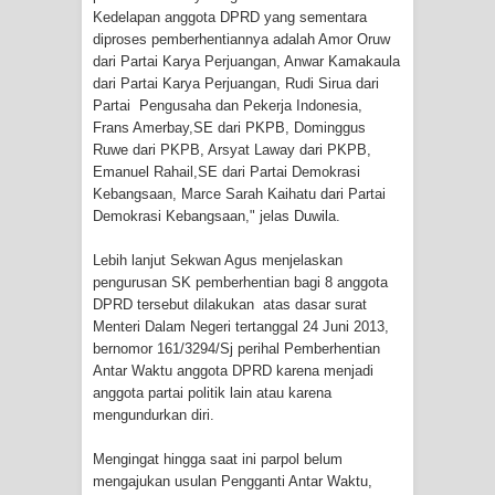
Kedelapan anggota DPRD yang sementara
diproses pemberhentiannya adalah Amor Oruw
Polres Jayapura Terima Laporan
dari Partai Karya Perjuangan, Anwar Kamakaula
dari Partai Karya Perjuangan, Rudi Sirua dari
Hilangnya Agustina Ester Bonsapia
Partai Pengusaha dan Pekerja Indonesia,
Frans Amerbay,SE dari PKPB, Dominggus
Marthen Medlama Sebut Pemprov
Ruwe dari PKPB, Arsyat Laway dari PKPB,
Emanuel Rahail,SE dari Partai Demokrasi
Papua Siapkan 1000 Kuota Beasiswa
Kebangsaan, Marce Sarah Kaihatu dari Partai
Demokrasi Kebangsaan," jelas Duwila.
Mace
Lebih lanjut Sekwan Agus menjelaskan
BRI Region 18 Jayapura Salurkan
pengurusan SK pemberhentian bagi 8 anggota
DPRD tersebut dilakukan atas dasar surat
Bantuan CSR untuk RS Bhayangkara
Menteri Dalam Negeri tertanggal 24 Juni 2013,
bernomor 161/3294/Sj perihal Pemberhentian
Polda Papua pada Peringatan Hari
Antar Waktu anggota DPRD karena menjadi
anggota partai politik lain atau karena
Bhayangkara ke-80
mengundurkan diri.
Indonesia Turns Remote Papua
Mengingat hingga saat ini parpol belum
mengajukan usulan Pengganti Antar Waktu,