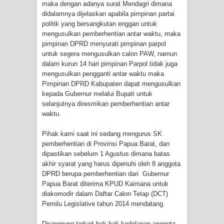
maka dengan adanya surat Mendagri dimana
Frontier into National Food Belt with
didalamnya dijelaskan apabila pimpinan partai
politik yang bersangkutan enggan untuk
Mechanized Rice Expansion
mengusulkan pemberhentian antar waktu, maka
pimpinan DPRD menyurati pimpinan parpol
Mentan Tinjau Program Cetak Sawah
untuk segera mengusulkan calon PAW, namun
dalam kurun 14 hari pimpinan Parpol tidak juga
dan Penanaman Padi di Merauke
mengusulkan pengganti antar waktu maka
Pimpinan DPRD Kabupaten dapat mengusulkan
Mantan Sekda Jayawijaya Jadi
kepada Gubernur melalui Bupati untuk
selanjutnya diresmikan pemberhentian antar
Tersangka Kasus Korupsi Jalan
waktu.
Lingkar
Pihak kami saat ini sedang mengurus SK
pemberhentian di Provinsi Papua Barat, dan
Papuan Artisans Take Center Stage
dipastikan sebelum 1 Agustus dimana batas
akhir syarat yang harus dipenuhi oleh 8 anggota
at Indonesia's National Craft
DPRD berupa pemberhentian dari Gubernur
Papua Barat diterima KPUD Kaimana untuk
Anniversary in Makassar
diakomodir dalam Daftar Calon Tetap (DCT)
Pemilu Legislative tahun 2014 mendatang.
Presenter TVRI Papua Barat Yanto
Disinggung terkait hak-hak kedelapan anggota