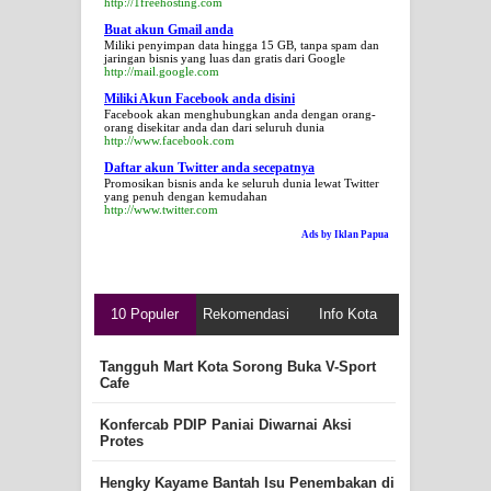
http://1freehosting.com
Buat akun Gmail anda
Miliki penyimpan data hingga 15 GB, tanpa spam dan
jaringan bisnis yang luas dan gratis dari Google
http://mail.google.com
Miliki Akun Facebook anda disini
Facebook akan menghubungkan anda dengan orang-
orang disekitar anda dan dari seluruh dunia
http://www.facebook.com
Daftar akun Twitter anda secepatnya
Promosikan bisnis anda ke seluruh dunia lewat Twitter
yang penuh dengan kemudahan
http://www.twitter.com
Ads by Iklan Papua
10 Populer
Rekomendasi
Info Kota
Tangguh Mart Kota Sorong Buka V-Sport
Cafe
Konfercab PDIP Paniai Diwarnai Aksi
Protes
Hengky Kayame Bantah Isu Penembakan di