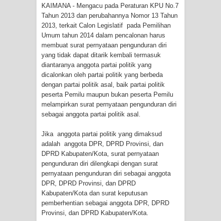
Tiga Personel Polresta Jayapura Kota
KAIMANA - Mengacu pada Peraturan KPU No.7
Tahun 2013 dan perubahannya Nomor 13 Tahun
Jalani Sidang BP4R di Jayapura
2013, terkait Calon Legislatif pada Pemilihan
Umum tahun 2014 dalam pencalonan harus
membuat surat pernyataan pengunduran diri
Kapolresta Jayapura Kota
yang tidak dapat ditarik kembali termasuk
diantaranya anggota partai politik yang
Mengapresiasi Antusiasme Warga
dicalonkan oleh partai politik yang berbeda
dengan partai politik asal, baik partai politik
Saat Nonton Bareng Final Piala Dunia
peserta Pemilu maupun bukan peserta Pemilu
melampirkan surat pernyataan pengunduran diri
2026 di Lapangan Karang PTC Entrop
sebagai anggota partai politik asal.
Kebakaran Hanguskan Satu Rumah
Jika anggota partai politik yang dimaksud
adalah anggota DPR, DPRD Provinsi, dan
di Kompleks Asrama Polisi Sorong
DPRD Kabupaten/Kota, surat pernyataan
pengunduran diri dilengkapi dengan surat
Profil Lengkap Papua Barat, Bumi
pernyataan pengunduran diri sebagai anggota
DPR, DPRD Provinsi, dan DPRD
Cenderawasih di Ujung Barat Papua
Kabupaten/Kota dan surat keputusan
pemberhentian sebagai anggota DPR, DPRD
Profil Lengkap Provinsi Papua, Bumi
Provinsi, dan DPRD Kabupaten/Kota.