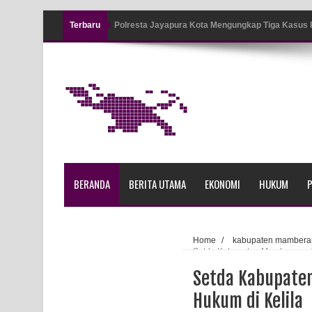
Terbaru
Polresta Jayapura Kota Mengungkap Tiga Kasus
Jayapura
Tiga Personel Polresta Jayapura Kota Jalani Sid
Kapolresta Jayapura Kota Mengapresiasi Antusia
Lapangan Karang PTC Entrop
Kebakaran Hanguskan Satu Rumah di Kompleks A
BERANDA
BERITA UTAMA
EKONOMI
HUKUM
P
Profil Lengkap Papua Barat, Bumi Cenderawasih 
Profil Lengkap Provinsi Papua, Bumi Cenderawasi
Home
/
kabupaten mambera
Setda Kabupaten Mamberamo Te
Profil Lengkap Aceh, Provinsi Istimewa di Ujung 
Setda Kabupaten
Lima Rumah Pribadi Terbakar Di Hamadi Jayapur
Hukum di Kelila