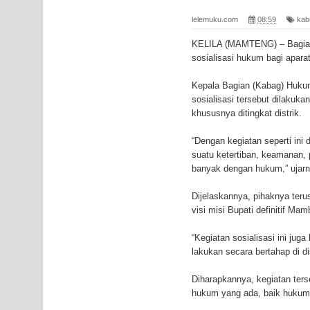
Gempa M3,3 Guncang Nabire, BMKG Imbau Wasp
lelemuku.com
08:59
kab
Mama-Mama Pasar Lama Sentani Protes Tumpuk
KELILA (MAMTENG) – Bagia
sosialisasi hukum bagi aparat
Polres Jayapura Terima Laporan Hilangnya Agust
Kepala Bagian (Kabag) Huku
Marthen Medlama Sebut Pemprov Papua Siapkan
sosialisasi tersebut dilaku
khususnya ditingkat distrik.
BRI Region 18 Jayapura Salurkan Bantuan CSR u
“Dengan kegiatan seperti in
Bhayangkara ke-80
suatu ketertiban, keamanan,
banyak dengan hukum,” ujarn
Indonesia Turns Remote Papua Frontier into Nati
Dijelaskannya, pihaknya ter
Mentan Tinjau Program Cetak Sawah dan Penana
visi misi Bupati definitif M
“Kegiatan sosialisasi ini juga
Mantan Sekda Jayawijaya Jadi Tersangka Kasus K
lakukan secara bertahap di di
Papuan Artisans Take Center Stage at Indonesia's
Diharapkannya, kegiatan ters
hukum yang ada, baik hukum
Presenter TVRI Papua Barat Yanto Idorway Masih 