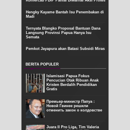
Konfercab PDIP Paniai Diwarnai Aksi Protes
Hengky Kayame Bantah Isu Penembakan di
Madi
Ternyata Blangko Proposal Bantuan Dana
Langsung Provinsi Papua Hanya Isu
Semata
Pemkot Jayapura akan Batasi Subsidi Miras
BERITA POPULER
Islamisasi Papua Fokus
Pencucian Otak Ribuan Anak
Kristen Berdalih Pendidikan
Gratis
Премьер-министр Папуа :
Новой Гвинее решили
отменить закон о колдовстве
Juara II Pro Liga, Tim Valeria