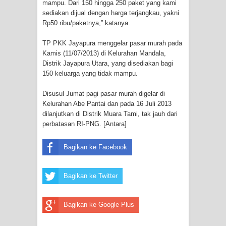
mampu. Dari 150 hingga 250 paket yang kami
Menghambur ke Tengah Jalan
sediakan dijual dengan harga terjangkau, yakni
Rp50 ribu/paketnya,” katanya.
Polres Jayapura Terima Laporan
TP PKK Jayapura menggelar pasar murah pada
Hilangnya Agustina Ester Bonsapia
Kamis (11/07/2013) di Kelurahan Mandala,
Distrik Jayapura Utara, yang disediakan bagi
Marthen Medlama Sebut Pemprov
150 keluarga yang tidak mampu.
Disusul Jumat pagi pasar murah digelar di
Papua Siapkan 1000 Kuota Beasiswa
Kelurahan Abe Pantai dan pada 16 Juli 2013
dilanjutkan di Distrik Muara Tami, tak jauh dari
Mace
perbatasan RI-PNG. [Antara]
BRI Region 18 Jayapura Salurkan
Bagikan ke Facebook
Bantuan CSR untuk RS Bhayangkara
Bagikan ke Twitter
Polda Papua pada Peringatan Hari
Bhayangkara ke-80
Bagikan ke Google Plus
Indonesia Turns Remote Papua