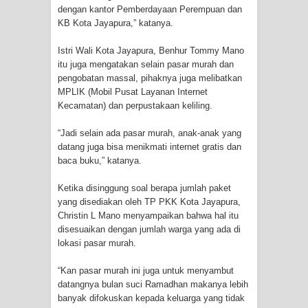
Profil Lengkap Provinsi Papua, Bumi
dengan kantor Pemberdayaan Perempuan dan
KB Kota Jayapura,” katanya.
Cenderawasih di Ujung Timur
Istri Wali Kota Jayapura, Benhur Tommy Mano
Indonesia
itu juga mengatakan selain pasar murah dan
pengobatan massal, pihaknya juga melibatkan
Profil Lengkap Aceh, Provinsi
MPLIK (Mobil Pusat Layanan Internet
Kecamatan) dan perpustakaan keliling.
Istimewa di Ujung Sumatera
“Jadi selain ada pasar murah, anak-anak yang
datang juga bisa menikmati internet gratis dan
Lima Rumah Pribadi Terbakar Di
baca buku,” katanya.
Hamadi Jayapura Selatan
Ketika disinggung soal berapa jumlah paket
yang disediakan oleh TP PKK Kota Jayapura,
Gempa M3,3 Guncang Nabire, BMKG
Christin L Mano menyampaikan bahwa hal itu
disesuaikan dengan jumlah warga yang ada di
Imbau Waspada Susulan
lokasi pasar murah.
Mama-Mama Pasar Lama Sentani
“Kan pasar murah ini juga untuk menyambut
datangnya bulan suci Ramadhan makanya lebih
Protes Tumpukan Sampah dengan
banyak difokuskan kepada keluarga yang tidak