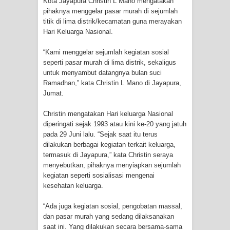
Kota Jayapura Christin L Mano mengatakan
pihaknya menggelar pasar murah di sejumlah
Tiga Personel Polresta Jayapura Kota
titik di lima distrik/kecamatan guna merayakan
Hari Keluarga Nasional.
Jalani Sidang BP4R di Jayapura
“Kami menggelar sejumlah kegiatan sosial
Kapolresta Jayapura Kota
seperti pasar murah di lima distrik, sekaligus
untuk menyambut datangnya bulan suci
Mengapresiasi Antusiasme Warga
Ramadhan,” kata Christin L Mano di Jayapura,
Jumat.
Saat Nonton Bareng Final Piala Dunia
Christin mengatakan Hari keluarga Nasional
diperingati sejak 1993 atau kini ke-20 yang jatuh
2026 di Lapangan Karang PTC Entrop
pada 29 Juni lalu. “Sejak saat itu terus
dilakukan berbagai kegiatan terkait keluarga,
Kebakaran Hanguskan Satu Rumah
termasuk di Jayapura,” kata Christin seraya
menyebutkan, pihaknya menyiapkan sejumlah
di Kompleks Asrama Polisi Sorong
kegiatan seperti sosialisasi mengenai
kesehatan keluarga.
Profil Lengkap Papua Barat, Bumi
“Ada juga kegiatan sosial, pengobatan massal,
Cenderawasih di Ujung Barat Papua
dan pasar murah yang sedang dilaksanakan
saat ini. Yang dilakukan secara bersama-sama