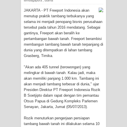
tembagapura
,
utama
Tiga Personel Polresta Jayapura Kota
JAKARTA - PT Freeport Indonesia akan
Jalani Sidang BP4R di Jayapura
menutup praktik tambang terbukanya yang
selama ini menjadi penopang bisnis perusahaan
Kapolresta Jayapura Kota
tersebut pada tahun 2016 mendatang. Sebagai
gantinya, Freeport akan beralih ke
pertambangan bawah tanah. Freeport berambisi
Mengapresiasi Antusiasme Warga
membangun tambang bawah tanah terpanjang di
dunia yang ditempatkan di lahan tambang
Saat Nonton Bareng Final Piala Dunia
Grasberg, Timika.
2026 di Lapangan Karang PTC Entrop
"Akan ada 405 tunnel (terowongan) yang
melingkar di bawah tanah. Kalau jadi, maka
Kebakaran Hanguskan Satu Rumah
akan memiliki panjang 1.000 km. Tambang ini
akan menjadi tambang terbesar di dunia," ujar
di Kompleks Asrama Polisi Sorong
Presiden Direktur PT Freeport Indonesia Rozik
B Soetjipto dalam rapat dengan tim pemantau
Profil Lengkap Papua Barat, Bumi
Otsus Papua di Gedung Kompleks Parlemen
Senayan, Jakarta, Jumat (05/07/2013).
Cenderawasih di Ujung Barat Papua
Rozik menuturkan pengerjaan persiapan
Profil Lengkap Provinsi Papua, Bumi
tambang bawah tanah ini dilakukan selama 10