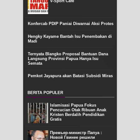
V-Sport Cafe
Konfercab PDIP Paniai Diwarnai Aksi Protes
Hengky Kayame Bantah Isu Penembakan di
Madi
Ternyata Blangko Proposal Bantuan Dana
Langsung Provinsi Papua Hanya Isu
Semata
Pemkot Jayapura akan Batasi Subsidi Miras
BERITA POPULER
Islamisasi Papua Fokus
Pencucian Otak Ribuan Anak
Kristen Berdalih Pendidikan
Gratis
Премьер-министр Папуа :
Новой Гвинее решили