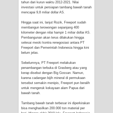
tahun dari kurun waktu 2012-2021. Nilai
Cenderawasih di Ujung Timur
investasi untuk persiapan tambang bawah tanah
mencapai 9,8 miliar dollar AS.
Indonesia
Hingga saat ini, lanjut Rozik, Freeport sudah
membangun terowongan sepanjang 400
Profil Lengkap Aceh, Provinsi
kilometer dengan nilai hampir 1 miliar dollar AS.
Pembangunan akan terus dilakukan hingga
Istimewa di Ujung Sumatera
selesai meski kontra renegosiasi antara PT
Freeport dan Pemerintah Indonesia hingga kini
Lima Rumah Pribadi Terbakar Di
belum jelas.
Hamadi Jayapura Selatan
Sebelumnya, PT Freeport melakukan
penambangan terbuka di Grasberg atau yang
Gempa M3,3 Guncang Nabire, BMKG
kerap disebut dengan Big Gossan. Namun,
karena cadangan bijih mineral di permukaan
Imbau Waspada Susulan
tersebut semakin menipis, Freeport pun beralih
untuk mengeruk kekayaan alam Papua dari
Mama-Mama Pasar Lama Sentani
bawah tanah.
Protes Tumpukan Sampah dengan
Tambang bawah tanah terbesar ini diperkirakan
bisa menghasilkan 200.000 ton material per
Menghambur ke Tengah Jalan