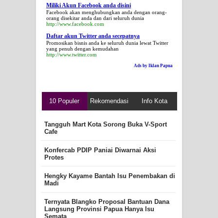
Miliki Akun Facebook anda disini
Facebook akan menghubungkan anda dengan orang-
orang disekitar anda dan dari seluruh dunia
http://www.facebook.com
Daftar akun Twitter anda secepatnya
Promosikan bisnis anda ke seluruh dunia lewat Twitter
yang penuh dengan kemudahan
http://www.twitter.com
Ads by Iklan Papua
10 Populer
Rekomendasi
Info Kota
Tangguh Mart Kota Sorong Buka V-Sport
Cafe
Konfercab PDIP Paniai Diwarnai Aksi
Protes
Hengky Kayame Bantah Isu Penembakan di
Madi
Ternyata Blangko Proposal Bantuan Dana
Langsung Provinsi Papua Hanya Isu
Semata