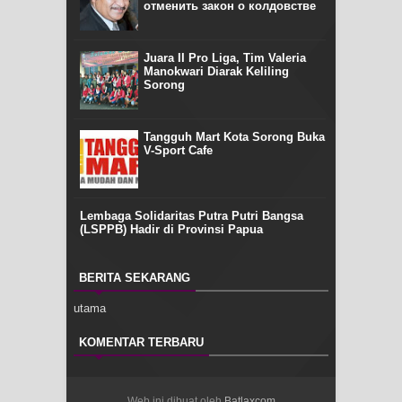
отменить закон о колдовстве
Juara II Pro Liga, Tim Valeria
Manokwari Diarak Keliling
Sorong
Tangguh Mart Kota Sorong Buka
V-Sport Cafe
Lembaga Solidaritas Putra Putri Bangsa
(LSPPB) Hadir di Provinsi Papua
BERITA SEKARANG
utama
KOMENTAR TERBARU
Web ini dibuat oleh
Batlaxcom