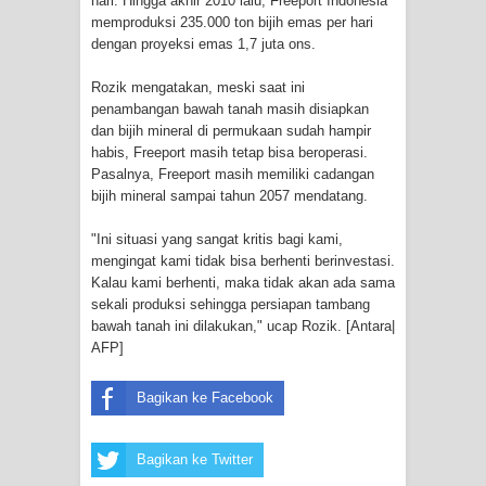
hari. Hingga akhir 2010 lalu, Freeport Indonesia
memproduksi 235.000 ton bijih emas per hari
Polres Jayapura Terima Laporan
dengan proyeksi emas 1,7 juta ons.
Rozik mengatakan, meski saat ini
Hilangnya Agustina Ester Bonsapia
penambangan bawah tanah masih disiapkan
dan bijih mineral di permukaan sudah hampir
Marthen Medlama Sebut Pemprov
habis, Freeport masih tetap bisa beroperasi.
Pasalnya, Freeport masih memiliki cadangan
Papua Siapkan 1000 Kuota Beasiswa
bijih mineral sampai tahun 2057 mendatang.
Mace
"Ini situasi yang sangat kritis bagi kami,
mengingat kami tidak bisa berhenti berinvestasi.
BRI Region 18 Jayapura Salurkan
Kalau kami berhenti, maka tidak akan ada sama
sekali produksi sehingga persiapan tambang
Bantuan CSR untuk RS Bhayangkara
bawah tanah ini dilakukan," ucap Rozik. [Antara|
AFP]
Polda Papua pada Peringatan Hari
Bagikan ke Facebook
Bhayangkara ke-80
Indonesia Turns Remote Papua
Bagikan ke Twitter