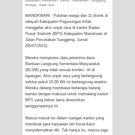
kabupaten manokwari
,
kantor
,
manokwari
,
sanggeng
,
Tiga Personel Polresta Jayapura Kota
testega
,
unjuk rasa
MANOKWARI - Puluhan warga dari 11 distrik di
Jalani Sidang BP4R di Jayapura
wilayah Kabupaten Pegunungan Arfak,
menggelar aksi unjuk rasa di kantor Badan
Kapolresta Jayapura Kota
Pusat Statistik (BPS) Kabupaten Manokwari di
Jalan Percetakan Sanggeng, Jumat
Mengapresiasi Antusiasme Warga
(05/07/2013).
Saat Nonton Bareng Final Piala Dunia
Mereka memprotes data penerima dana
Bantuan Langsung Sementara Masyarakat
2026 di Lapangan Karang PTC Entrop
(BLSM) yang tidak sesuai kondisi riil di
lapangan. Aksi unjuk rasa yang berlangsung
Kebakaran Hanguskan Satu Rumah
sekitar pukul 10.00 Wit ini berlangsung anarkis.
Mereka datang membawa beberapa batang
di Kompleks Asrama Polisi Sorong
bambu dengan maksud untuk memalang kantor
BPS yang belum lama diresmikan
Profil Lengkap Papua Barat, Bumi
penggunaannya ini.
Cenderawasih di Ujung Barat Papua
Massa masuk ke dalam ruangan kantor yang
membuat para karyawan lari kocar-kacir
Profil Lengkap Provinsi Papua, Bumi
menyelematkan diri. Tak hanya itu, massa juga