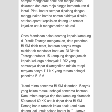
sempat mengobrak-abrik dan menjatuhkan
dokumen dari atas meja hingga berhamburan di
Cenderawasih di Ujung Timur
lantai. Pintu kantor sempat dipalang dengan
menggunakan bambo namun akhirnya dibuka
Indonesia
setelah aparat kepolisian datang ke tempat
kejadian untuk mengamankan situasi.
Profil Lengkap Aceh, Provinsi
Ones Mandacan salah seorang kepala kampung
Istimewa di Ujung Sumatera
di Distrik Testega mengatakan, data penerima
BLSM tidak tepat, lantaran banyak warga
Lima Rumah Pribadi Terbakar Di
miskin tak mendapat bantuan. Di Distrik
Testega terdapat 15 kampung dengan jumlah
Hamadi Jayapura Selatan
kepala keluarga sebanyak 1.262 yang
semuanya dapat dikategorikan miskin tetapi
Gempa M3,3 Guncang Nabire, BMKG
ternyata hanya 111 KK yang terdata sebagai
penerima BLSM.
Imbau Waspada Susulan
"Kami minta penerima BLSM ditambah. Banyak
Mama-Mama Pasar Lama Sentani
yang belum masuk sebagai penerima bantuan.
Kami minta supaya tiap-tiap kampung ditambah
Protes Tumpukan Sampah dengan
50 sampai 60 KK untuk dapat dana BLSM.
Dorang harus tambah kalau tidak kami akan
datang lagi untuk palang kantor ini," ujarnya.
Menghambur ke Tengah Jalan