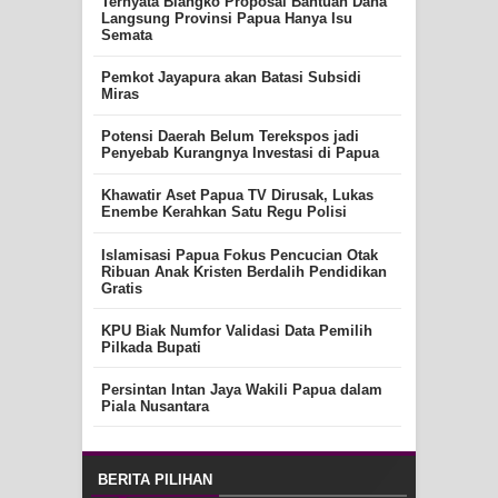
Ternyata Blangko Proposal Bantuan Dana
Langsung Provinsi Papua Hanya Isu
Semata
Pemkot Jayapura akan Batasi Subsidi
Miras
Potensi Daerah Belum Terekspos jadi
Penyebab Kurangnya Investasi di Papua
Khawatir Aset Papua TV Dirusak, Lukas
Enembe Kerahkan Satu Regu Polisi
Islamisasi Papua Fokus Pencucian Otak
Ribuan Anak Kristen Berdalih Pendidikan
Gratis
KPU Biak Numfor Validasi Data Pemilih
Pilkada Bupati
Persintan Intan Jaya Wakili Papua dalam
Piala Nusantara
BERITA PILIHAN