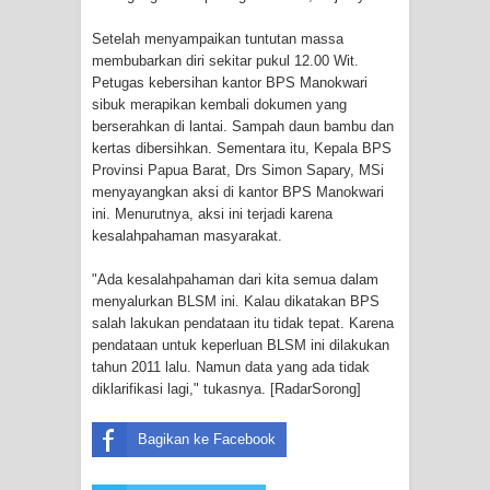
Setelah menyampaikan tuntutan massa
Polres Jayapura Terima Laporan
membubarkan diri sekitar pukul 12.00 Wit.
Petugas kebersihan kantor BPS Manokwari
Hilangnya Agustina Ester Bonsapia
sibuk merapikan kembali dokumen yang
berserahkan di lantai. Sampah daun bambu dan
Marthen Medlama Sebut Pemprov
kertas dibersihkan. Sementara itu, Kepala BPS
Provinsi Papua Barat, Drs Simon Sapary, MSi
Papua Siapkan 1000 Kuota Beasiswa
menyayangkan aksi di kantor BPS Manokwari
ini. Menurutnya, aksi ini terjadi karena
Mace
kesalahpahaman masyarakat.
BRI Region 18 Jayapura Salurkan
"Ada kesalahpahaman dari kita semua dalam
menyalurkan BLSM ini. Kalau dikatakan BPS
Bantuan CSR untuk RS Bhayangkara
salah lakukan pendataan itu tidak tepat. Karena
pendataan untuk keperluan BLSM ini dilakukan
Polda Papua pada Peringatan Hari
tahun 2011 lalu. Namun data yang ada tidak
diklarifikasi lagi," tukasnya. [RadarSorong]
Bhayangkara ke-80
Bagikan ke Facebook
Indonesia Turns Remote Papua