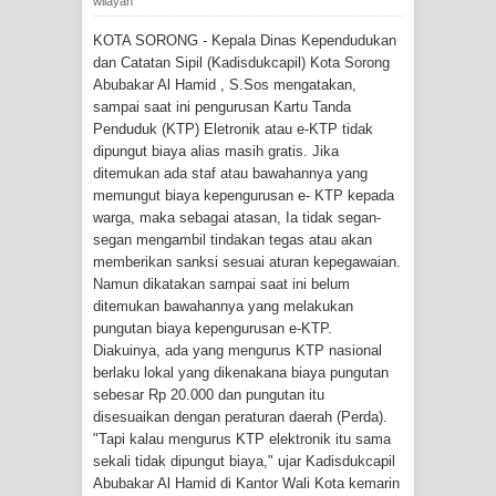
wilayah
Tiga Personel Polresta Jayapura Kota
KOTA SORONG - Kepala Dinas Kependudukan
dan Catatan Sipil (Kadisdukcapil) Kota Sorong
Jalani Sidang BP4R di Jayapura
Abubakar Al Hamid , S.Sos mengatakan,
sampai saat ini pengurusan Kartu Tanda
Kapolresta Jayapura Kota
Penduduk (KTP) Eletronik atau e-KTP tidak
dipungut biaya alias masih gratis. Jika
Mengapresiasi Antusiasme Warga
ditemukan ada staf atau bawahannya yang
memungut biaya kepengurusan e- KTP kepada
Saat Nonton Bareng Final Piala Dunia
warga, maka sebagai atasan, Ia tidak segan-
segan mengambil tindakan tegas atau akan
2026 di Lapangan Karang PTC Entrop
memberikan sanksi sesuai aturan kepegawaian.
Namun dikatakan sampai saat ini belum
Kebakaran Hanguskan Satu Rumah
ditemukan bawahannya yang melakukan
pungutan biaya kepengurusan e-KTP.
di Kompleks Asrama Polisi Sorong
Diakuinya, ada yang mengurus KTP nasional
berlaku lokal yang dikenakana biaya pungutan
sebesar Rp 20.000 dan pungutan itu
Profil Lengkap Papua Barat, Bumi
disesuaikan dengan peraturan daerah (Perda).
"Tapi kalau mengurus KTP elektronik itu sama
Cenderawasih di Ujung Barat Papua
sekali tidak dipungut biaya," ujar Kadisdukcapil
Abubakar Al Hamid di Kantor Wali Kota kemarin
Profil Lengkap Provinsi Papua, Bumi