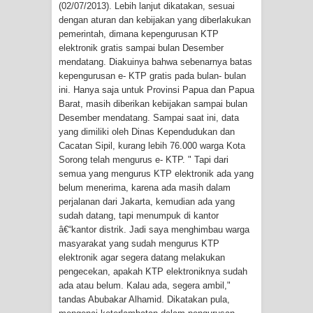
(02/07/2013). Lebih lanjut dikatakan, sesuai
dengan aturan dan kebijakan yang diberlakukan
Cenderawasih di Ujung Timur
pemerintah, dimana kepengurusan KTP
elektronik gratis sampai bulan Desember
Indonesia
mendatang. Diakuinya bahwa sebenarnya batas
kepengurusan e- KTP gratis pada bulan- bulan
Profil Lengkap Aceh, Provinsi
ini. Hanya saja untuk Provinsi Papua dan Papua
Barat, masih diberikan kebijakan sampai bulan
Istimewa di Ujung Sumatera
Desember mendatang. Sampai saat ini, data
yang dimiliki oleh Dinas Kependudukan dan
Lima Rumah Pribadi Terbakar Di
Cacatan Sipil, kurang lebih 76.000 warga Kota
Sorong telah mengurus e- KTP. " Tapi dari
Hamadi Jayapura Selatan
semua yang mengurus KTP elektronik ada yang
belum menerima, karena ada masih dalam
Gempa M3,3 Guncang Nabire, BMKG
perjalanan dari Jakarta, kemudian ada yang
sudah datang, tapi menumpuk di kantor
â€“kantor distrik. Jadi saya menghimbau warga
Imbau Waspada Susulan
masyarakat yang sudah mengurus KTP
elektronik agar segera datang melakukan
Mama-Mama Pasar Lama Sentani
pengecekan, apakah KTP elektroniknya sudah
ada atau belum. Kalau ada, segera ambil,"
Protes Tumpukan Sampah dengan
tandas Abubakar Alhamid. Dikatakan pula,