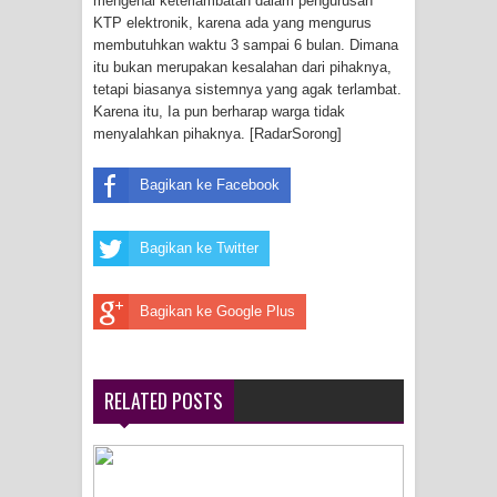
mengenai keterlambatan dalam pengurusan
Menghambur ke Tengah Jalan
KTP elektronik, karena ada yang mengurus
membutuhkan waktu 3 sampai 6 bulan. Dimana
Polres Jayapura Terima Laporan
itu bukan merupakan kesalahan dari pihaknya,
tetapi biasanya sistemnya yang agak terlambat.
Hilangnya Agustina Ester Bonsapia
Karena itu, Ia pun berharap warga tidak
menyalahkan pihaknya. [RadarSorong]
Marthen Medlama Sebut Pemprov
Bagikan ke Facebook
Papua Siapkan 1000 Kuota Beasiswa
Mace
Bagikan ke Twitter
BRI Region 18 Jayapura Salurkan
Bagikan ke Google Plus
Bantuan CSR untuk RS Bhayangkara
Polda Papua pada Peringatan Hari
RELATED POSTS
Bhayangkara ke-80
Indonesia Turns Remote Papua