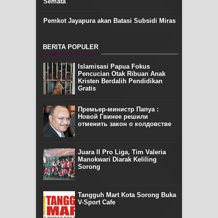
Semata
Pemkot Jayapura akan Batasi Subsidi Miras
BERITA POPULER
Islamisasi Papua Fokus
Pencucian Otak Ribuan Anak
Kristen Berdalih Pendidikan
Gratis
Премьер-министр Папуа :
Новой Гвинее решили
отменить закон о колдовстве
Juara II Pro Liga, Tim Valeria
Manokwari Diarak Keliling
Sorong
Tangguh Mart Kota Sorong Buka
V-Sport Cafe