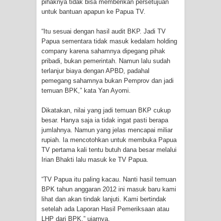
pihaknya tidak bisa memberikan persetujuan
Cenderawasih di Ujung Timur
untuk bantuan apapun ke Papua TV.
“Itu sesuai dengan hasil audit BKP. Jadi TV
Indonesia
Papua sementara tidak masuk kedalam holding
company karena sahamnya dipegang pihak
Profil Lengkap Aceh, Provinsi
pribadi, bukan pemerintah. Namun lalu sudah
terlanjur biaya dengan APBD, padahal
Istimewa di Ujung Sumatera
pemegang sahamnya bukan Pemprov dan jadi
temuan BPK,” kata Yan Ayomi.
Lima Rumah Pribadi Terbakar Di
Dikatakan, nilai yang jadi temuan BKP cukup
Hamadi Jayapura Selatan
besar. Hanya saja ia tidak ingat pasti berapa
jumlahnya. Namun yang jelas mencapai miliar
Gempa M3,3 Guncang Nabire, BMKG
rupiah. Ia mencotohkan untuk membuka Papua
TV pertama kali tentu butuh dana besar melalui
Imbau Waspada Susulan
Irian Bhakti lalu masuk ke TV Papua.
Mama-Mama Pasar Lama Sentani
“TV Papua itu paling kacau. Nanti hasil temuan
BPK tahun anggaran 2012 ini masuk baru kami
Protes Tumpukan Sampah dengan
lihat dan akan tindak lanjuti. Kami bertindak
setelah ada Laporan Hasil Pemeriksaan atau
Menghambur ke Tengah Jalan
LHP dari BPK,” ujarnya.