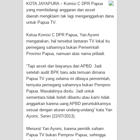
Tiga Personel Polresta Jayapura Kota
KOTA JAYAPURA – Komisi C DPR Papua
yang membidangi anggaran dan asset
Jalani Sidang BP4R di Jayapura
daerah mengklaim tak lagi menganggarkan dana
untuk Papua TV.
Kapolresta Jayapura Kota
Ketua Komisi C DPR Papua, Yan Ayomi
mengatakan, hal tersebut lantaran TV lokal itu
Mengapresiasi Antusiasme Warga
pemegang sahamnya bukan Pemerintah
Provinsi Papua, namuan atas nama pribadi.
Saat Nonton Bareng Final Piala Dunia
“Tapi asset dan biayanya dari APBD. Jadi
2026 di Lapangan Karang PTC Entrop
setelah audit BPK baru ada temuan dimana
Papua TV yang selama ini dibiaya pemerintah,
Kebakaran Hanguskan Satu Rumah
ternyata pemegang sahamnya bukan Pemprov
Papua. Masalahnya disitu. Jadi untuk
di Kompleks Asrama Polisi Sorong
sementara tidak boleh dibantu atau kami tidak
anggarkan karena uang APBD peruntukkannya
Profil Lengkap Papua Barat, Bumi
sesuai dengan aturan undang-undang” kata Yan
Ayomi, Senin (22/07/2013).
Cenderawasih di Ujung Barat Papua
Menurut Yan Ayomi, karena pemilik saham
Profil Lengkap Provinsi Papua, Bumi
Papua TV bukan Pemprov Papua, sehingga