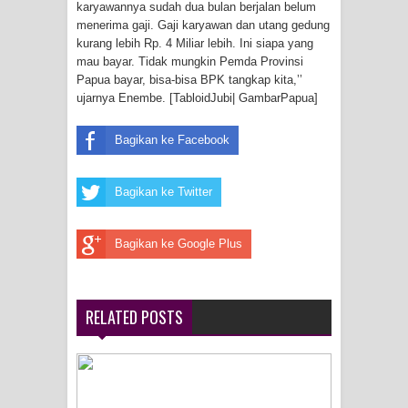
karyawannya sudah dua bulan berjalan belum
Frontier into National Food Belt with
menerima gaji. Gaji karyawan dan utang gedung
kurang lebih Rp. 4 Miliar lebih. Ini siapa yang
Mechanized Rice Expansion
mau bayar. Tidak mungkin Pemda Provinsi
Papua bayar, bisa-bisa BPK tangkap kita,’’
Mentan Tinjau Program Cetak Sawah
ujarnya Enembe. [TabloidJubi| GambarPapua]
dan Penanaman Padi di Merauke
Bagikan ke Facebook
Mantan Sekda Jayawijaya Jadi
Bagikan ke Twitter
Tersangka Kasus Korupsi Jalan
Lingkar
Bagikan ke Google Plus
Papuan Artisans Take Center Stage
RELATED POSTS
at Indonesia's National Craft
Anniversary in Makassar