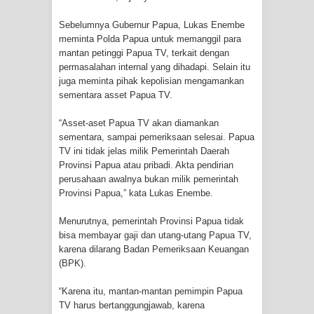
Sebelumnya Gubernur Papua, Lukas Enembe
Polres Jayapura Terima Laporan
meminta Polda Papua untuk memanggil para
mantan petinggi Papua TV, terkait dengan
Hilangnya Agustina Ester Bonsapia
permasalahan internal yang dihadapi. Selain itu
juga meminta pihak kepolisian mengamankan
Marthen Medlama Sebut Pemprov
sementara asset Papua TV.
Papua Siapkan 1000 Kuota Beasiswa
“Asset-aset Papua TV akan diamankan
sementara, sampai pemeriksaan selesai. Papua
Mace
TV ini tidak jelas milik Pemerintah Daerah
Provinsi Papua atau pribadi. Akta pendirian
BRI Region 18 Jayapura Salurkan
perusahaan awalnya bukan milik pemerintah
Provinsi Papua,” kata Lukas Enembe.
Bantuan CSR untuk RS Bhayangkara
Menurutnya, pemerintah Provinsi Papua tidak
Polda Papua pada Peringatan Hari
bisa membayar gaji dan utang-utang Papua TV,
karena dilarang Badan Pemeriksaan Keuangan
Bhayangkara ke-80
(BPK).
Indonesia Turns Remote Papua
“Karena itu, mantan-mantan pemimpin Papua
TV harus bertanggungjawab, karena