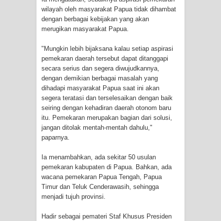
Profil Lengkap Provinsi Papua, Bumi
wilayah oleh masyarakat Papua tidak dihambat
dengan berbagai kebijakan yang akan
Cenderawasih di Ujung Timur
merugikan masyarakat Papua.
Indonesia
"Mungkin lebih bijaksana kalau setiap aspirasi
pemekaran daerah tersebut dapat ditanggapi
Profil Lengkap Aceh, Provinsi
secara serius dan segera diwujudkannya,
dengan demikian berbagai masalah yang
Istimewa di Ujung Sumatera
dihadapi masyarakat Papua saat ini akan
segera teratasi dan terselesaikan dengan baik
Lima Rumah Pribadi Terbakar Di
seiring dengan kehadiran daerah otonom baru
itu. Pemekaran merupakan bagian dari solusi,
Hamadi Jayapura Selatan
jangan ditolak mentah-mentah dahulu,"
paparnya.
Gempa M3,3 Guncang Nabire, BMKG
Ia menambahkan, ada sekitar 50 usulan
pemekaran kabupaten di Papua. Bahkan, ada
Imbau Waspada Susulan
wacana pemekaran Papua Tengah, Papua
Timur dan Teluk Cenderawasih, sehingga
Mama-Mama Pasar Lama Sentani
menjadi tujuh provinsi.
Protes Tumpukan Sampah dengan
Hadir sebagai pemateri Staf Khusus Presiden