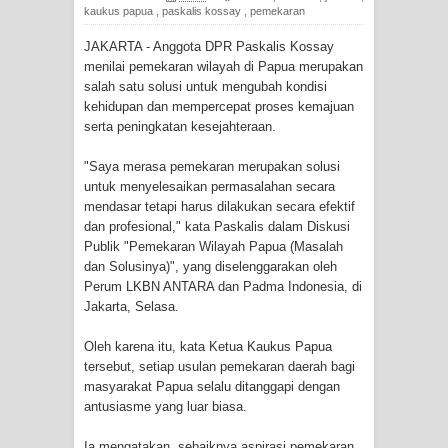
kaukus papua
,
paskalis kossay
,
pemekaran
Tiga Personel Polresta Jayapura Kota
JAKARTA - Anggota DPR Paskalis Kossay
menilai pemekaran wilayah di Papua merupakan
Jalani Sidang BP4R di Jayapura
salah satu solusi untuk mengubah kondisi
kehidupan dan mempercepat proses kemajuan
Kapolresta Jayapura Kota
serta peningkatan kesejahteraan.
Mengapresiasi Antusiasme Warga
"Saya merasa pemekaran merupakan solusi
untuk menyelesaikan permasalahan secara
Saat Nonton Bareng Final Piala Dunia
mendasar tetapi harus dilakukan secara efektif
dan profesional," kata Paskalis dalam Diskusi
2026 di Lapangan Karang PTC Entrop
Publik "Pemekaran Wilayah Papua (Masalah
dan Solusinya)", yang diselenggarakan oleh
Kebakaran Hanguskan Satu Rumah
Perum LKBN ANTARA dan Padma Indonesia, di
Jakarta, Selasa.
di Kompleks Asrama Polisi Sorong
Oleh karena itu, kata Ketua Kaukus Papua
tersebut, setiap usulan pemekaran daerah bagi
Profil Lengkap Papua Barat, Bumi
masyarakat Papua selalu ditanggapi dengan
antusiasme yang luar biasa.
Cenderawasih di Ujung Barat Papua
Ia mengatakan, sebaiknya aspirasi pemekaran