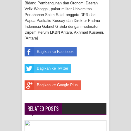
Bidang Pembangunan dan Otonomi Daerah
Menghambur ke Tengah Jalan
Velix Wanggai, pakar militer Universitas
Pertahanan Salim Said, anggota DPR dari
Polres Jayapura Terima Laporan
Papua Paskalis Kossay dan Direktur Padma
Indonesia Gabriel G Sola dengan moderator
Hilangnya Agustina Ester Bonsapia
Dirpem Perum LKBN Antara, Akhmad Kusaeni.
[Antara]
Marthen Medlama Sebut Pemprov
Bagikan ke Facebook
Papua Siapkan 1000 Kuota Beasiswa
Mace
Bagikan ke Twitter
BRI Region 18 Jayapura Salurkan
Bagikan ke Google Plus
Bantuan CSR untuk RS Bhayangkara
Polda Papua pada Peringatan Hari
RELATED POSTS
Bhayangkara ke-80
Indonesia Turns Remote Papua