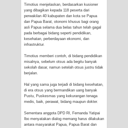
Timotius menjelaskan, berdasarkan kusioner
yang dibagikan kepada 118 peserta dari
Polres Jayapura Terima Laporan
perwakilan 40 kabupaten dan kota se Papua
dan Papua Barat, otonomi khusus bagi orang
Hilangnya Agustina Ester Bonsapia
asli Papua selama dua belas tahun telah gagal
pada berbagai bidang seperti pendidikan,
Marthen Medlama Sebut Pemprov
kesehatan, perberdayaan ekonomi, dan
infrastruktur.
Papua Siapkan 1000 Kuota Beasiswa
Timotius memberi contoh, di bidang pendidikan
Mace
misalnya, sebelum otsus ada begitu banyak
sekolah dasar, namun setelah otsus justru tidak
BRI Region 18 Jayapura Salurkan
berjalan.
Bantuan CSR untuk RS Bhayangkara
Hal yang sama juga terjadi di bidang kesehatan,
di era otsus yang bermandikan uang banyak
Polda Papua pada Peringatan Hari
Pustu, Puskesmas yang kekurangan tenaga
medis, baik, perawat, bidang maupun dokter.
Bhayangkara ke-80
Sementara anggota DPD RI, Fernanda Yatipai
Indonesia Turns Remote Papua
Ibo menyatakan dialog memang harus dilakukan
antara masyarakat Papua, Papua Barat dan