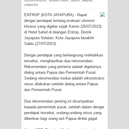
otonomi khusus
,
timotius murib
,
utama
,
wilayah
,
Tiga Personel Polresta Jayapura Kota
yatipai ibo
Jalani Sidang BP4R di Jayapura
ENTROP (KOTA JAYAPURA) - Rapat
dengar pendapat tentang evaluasi otonomi
khusus yang digelar sejak Kamis (25/07/2013)
Kapolresta Jayapura Kota
di Hotel Sahid di bilangan Entrop, Distrik
Jayapura Selatan, Kota Jayapura berakhir
Mengapresiasi Antusiasme Warga
Sabtu (27/07/2013).
Saat Nonton Bareng Final Piala Dunia
Dengar pendapat yang berlangsung melelahkan
tersebut, menghasilkan dua rekomendasi.
2026 di Lapangan Karang PTC Entrop
Rekomendasi yang pertama adalah digelarnya
dialog antara Papua dan Pemerintah Pusat.
Kebakaran Hanguskan Satu Rumah
Sedang rekomendasi kedua adalah rekonstruksi
otsus dilakukan setelah dialog antara Papua
di Kompleks Asrama Polisi Sorong
dan Pemerintah Pusat.
Profil Lengkap Papua Barat, Bumi
Dua rekomendasi penting ini disampaikan
kepada pemerintah pusat, setelah dalam dengar
Cenderawasih di Ujung Barat Papua
pendapat tersebut, undang-undang otsus yang
diberikan bagi orang asli Papua dinilai gagal.
Profil Lengkap Provinsi Papua, Bumi