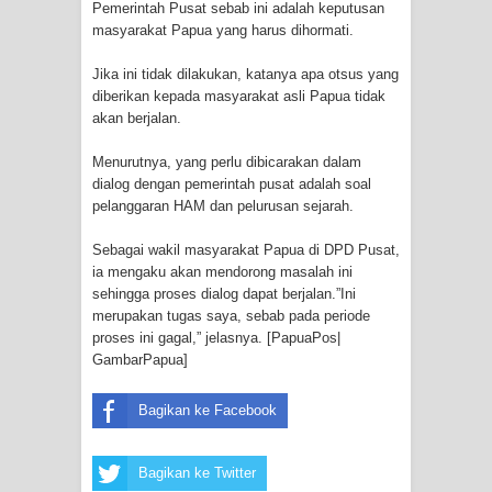
Pemerintah Pusat sebab ini adalah keputusan
Frontier into National Food Belt with
masyarakat Papua yang harus dihormati.
Mechanized Rice Expansion
Jika ini tidak dilakukan, katanya apa otsus yang
diberikan kepada masyarakat asli Papua tidak
Mentan Tinjau Program Cetak Sawah
akan berjalan.
dan Penanaman Padi di Merauke
Menurutnya, yang perlu dibicarakan dalam
dialog dengan pemerintah pusat adalah soal
Mantan Sekda Jayawijaya Jadi
pelanggaran HAM dan pelurusan sejarah.
Tersangka Kasus Korupsi Jalan
Sebagai wakil masyarakat Papua di DPD Pusat,
ia mengaku akan mendorong masalah ini
Lingkar
sehingga proses dialog dapat berjalan.”Ini
merupakan tugas saya, sebab pada periode
Papuan Artisans Take Center Stage
proses ini gagal,” jelasnya. [PapuaPos|
GambarPapua]
at Indonesia's National Craft
Bagikan ke Facebook
Anniversary in Makassar
Bagikan ke Twitter