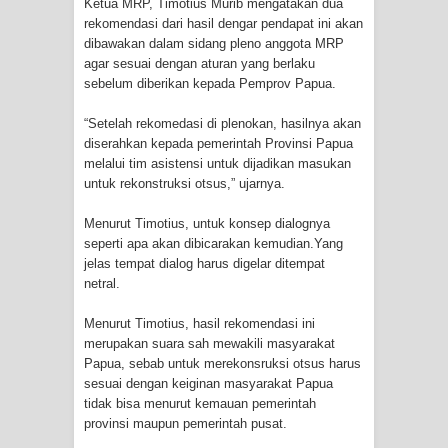
Ketua MRP, Timotius Murib mengatakan dua
Cenderawasih di Ujung Timur
rekomendasi dari hasil dengar pendapat ini akan
dibawakan dalam sidang pleno anggota MRP
agar sesuai dengan aturan yang berlaku
Indonesia
sebelum diberikan kepada Pemprov Papua.
Profil Lengkap Aceh, Provinsi
“Setelah rekomedasi di plenokan, hasilnya akan
diserahkan kepada pemerintah Provinsi Papua
Istimewa di Ujung Sumatera
melalui tim asistensi untuk dijadikan masukan
untuk rekonstruksi otsus,” ujarnya.
Lima Rumah Pribadi Terbakar Di
Menurut Timotius, untuk konsep dialognya
Hamadi Jayapura Selatan
seperti apa akan dibicarakan kemudian.Yang
jelas tempat dialog harus digelar ditempat
Gempa M3,3 Guncang Nabire, BMKG
netral.
Imbau Waspada Susulan
Menurut Timotius, hasil rekomendasi ini
merupakan suara sah mewakili masyarakat
Mama-Mama Pasar Lama Sentani
Papua, sebab untuk merekonsruksi otsus harus
sesuai dengan keiginan masyarakat Papua
Protes Tumpukan Sampah dengan
tidak bisa menurut kemauan pemerintah
provinsi maupun pemerintah pusat.
Menghambur ke Tengah Jalan