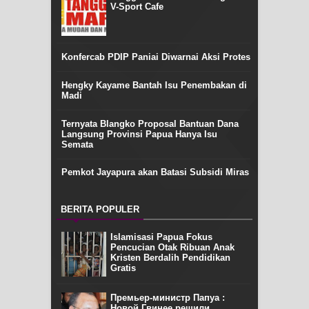
V-Sport Cafe
Konfercab PDIP Paniai Diwarnai Aksi Protes
Hengky Kayame Bantah Isu Penembakan di
Madi
Ternyata Blangko Proposal Bantuan Dana
Langsung Provinsi Papua Hanya Isu
Semata
Pemkot Jayapura akan Batasi Subsidi Miras
BERITA POPULER
Islamisasi Papua Fokus
Pencucian Otak Ribuan Anak
Kristen Berdalih Pendidikan
Gratis
Премьер-министр Папуа :
Новой Гвинее решили