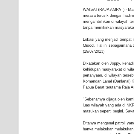
Gempa M3,3 Guncang Nabire, BMKG Imbau Wasp
WAISAI (RAJA AMPAT) - Masya
Mama-Mama Pasar Lama Sentani Protes Tumpuk
merasa terusik dengan hadirn
mengambil ikan di wilayah te
tanpa memikirkan masyarakat
Polres Jayapura Terima Laporan Hilangnya Agust
Lokasi yang menjadi tempat 
Marthen Medlama Sebut Pemprov Papua Siapkan
Misool. Hal ini sebagaimana
(19/07/2013).
BRI Region 18 Jayapura Salurkan Bantuan CSR u
Dikatakan oleh Joppy, kehadi
Bhayangkara ke-80
kehidupan masyarakat di wil
pertanyaan, di wilayah terseb
Indonesia Turns Remote Papua Frontier into Nati
Komandan Lanal (Danlanal) K
Papua Barat terutama Raja Amp
Mentan Tinjau Program Cetak Sawah dan Penana
"Sebenarnya dijaga oleh kami
Mantan Sekda Jayawijaya Jadi Tersangka Kasus K
luas wilayah yang ada di NK
masukan seperti begini. Saya
Papuan Artisans Take Center Stage at Indonesia's
Ditanya mengenai patroli yan
Presenter TVRI Papua Barat Yanto Idorway Masih 
hanya melakukan melakukan pa