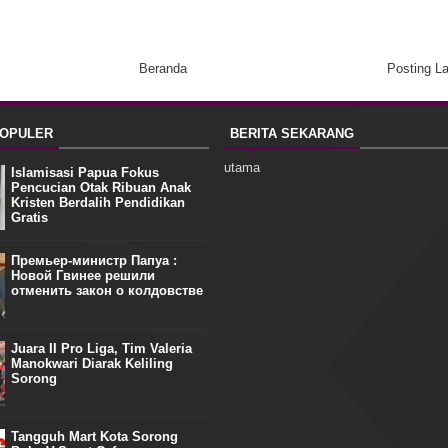
Beranda
Posting L
POPULER
BERITA SEKARANG
utama
Islamisasi Papua Fokus
Pencucian Otak Ribuan Anak
Kristen Berdalih Pendidikan
Gratis
Премьер-министр Папуа :
Новой Гвинее решили
отменить закон о колдовстве
Juara II Pro Liga, Tim Valeria
Manokwari Diarak Keliling
Sorong
Tangguh Mart Kota Sorong