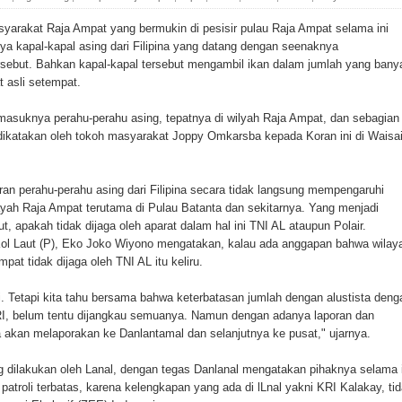
ada Susulan
rakat Raja Ampat yang bermukin di pesisir pulau Raja Ampat selama ini
an Sampah dengan Menghambur ke Tengah Jalan
ya kapal-kapal asing dari Filipina yang datang dengan seenaknya
rsebut. Bahkan kapal-kapal tersebut mengambil ikan dalam jumlah yang bany
 asli setempat.
ina Ester Bonsapia
masuknya perahu-perahu asing, tepatnya di wilyah Raja Ampat, dan sebagian 
 1000 Kuota Beasiswa Mace
 dikatakan oleh tokoh masyarakat Joppy Omkarsba kepada Koran ini di Waisa
ntuk RS Bhayangkara Polda Papua pada Peringatan Hari
ran perahu-perahu asing dari Filipina secara tidak langsung mempengaruhi
ayah Raja Ampat terutama di Pulau Batanta dan sekitarnya. Yang menjadi
ut, apakah tidak dijaga oleh aparat dalam hal ini TNI AL ataupun Polair.
onal Food Belt with Mechanized Rice Expansion
ol Laut (P), Eko Joko Wiyono mengatakan, kalau ada anggapan bahwa wilay
at tidak dijaga oleh TNI AL itu keliru.
man Padi di Merauke
. Tetapi kita tahu bersama bahwa keterbatasan jumlah dengan alustista deng
orupsi Jalan Lingkar
RI, belum tentu dijangkau semuanya. Namun dengan adanya laporan dan
 akan melaporakan ke Danlantamal dan selanjutnya ke pusat," ujarnya.
 National Craft Anniversary in Makassar
g dilakukan oleh Lanal, dengan tegas Danlanal mengatakan pihaknya selama i
Hilang
troli terbatas, karena kelengkapan yang ada di lLnal yakni KRI Kalakay, ti