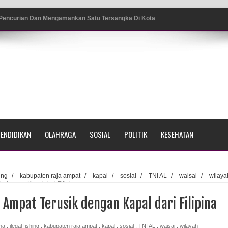
 Pencurian Dan Mengamankan Satu Tersangka Di Kota
.
ang BP4R di Jayapura
sme Warga Saat Nonton Bareng Final Piala Dunia 2026 di
srama Polisi Sorong
ENDIDIKAN
OLAHRAGA
SOSIAL
POLITIK
KESEHATAN
di Ujung Barat Papua
h di Ujung Timur Indonesia
hing
/
kabupaten raja ampat
/
kapal
/
sosial
/
TNI AL
/
waisai
/
wilaya
 dengan Kapal dari Filipina
Sumatera
Ampat Terusik dengan Kapal dari Filipina
a Selatan
ina
,
ilegal fishing
,
kabupaten raja ampat
,
kapal
,
sosial
,
TNI AL
,
waisai
,
wilayah