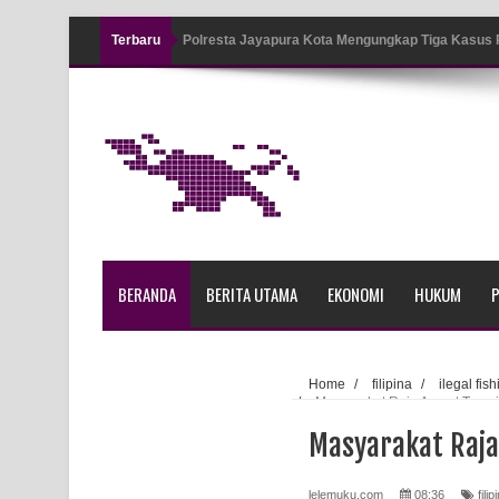
Terbaru
Polresta Jayapura Kota Mengungkap Tiga Kasus
Jayapura
Tiga Personel Polresta Jayapura Kota Jalani Sid
Kapolresta Jayapura Kota Mengapresiasi Antusia
Lapangan Karang PTC Entrop
Kebakaran Hanguskan Satu Rumah di Kompleks A
BERANDA
BERITA UTAMA
EKONOMI
HUKUM
P
Profil Lengkap Papua Barat, Bumi Cenderawasih 
Profil Lengkap Provinsi Papua, Bumi Cenderawasi
Home
/
filipina
/
ilegal fis
/
Masyarakat Raja Ampat Terusik
Profil Lengkap Aceh, Provinsi Istimewa di Ujung 
Masyarakat Raja 
Lima Rumah Pribadi Terbakar Di Hamadi Jayapur
lelemuku.com
08:36
filip