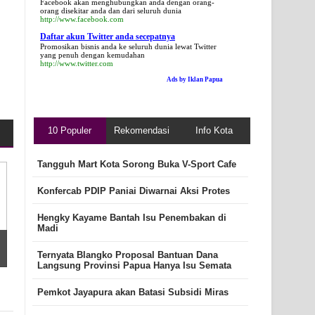
Facebook akan menghubungkan anda dengan orang-
orang disekitar anda dan dari seluruh dunia
http://www.facebook.com
Daftar akun Twitter anda secepatnya
Promosikan bisnis anda ke seluruh dunia lewat Twitter
yang penuh dengan kemudahan
http://www.twitter.com
Ads by Iklan Papua
10 Populer
Rekomendasi
Info Kota
Tangguh Mart Kota Sorong Buka V-Sport Cafe
Konfercab PDIP Paniai Diwarnai Aksi Protes
Hengky Kayame Bantah Isu Penembakan di
Madi
Ternyata Blangko Proposal Bantuan Dana
Langsung Provinsi Papua Hanya Isu Semata
Pemkot Jayapura akan Batasi Subsidi Miras