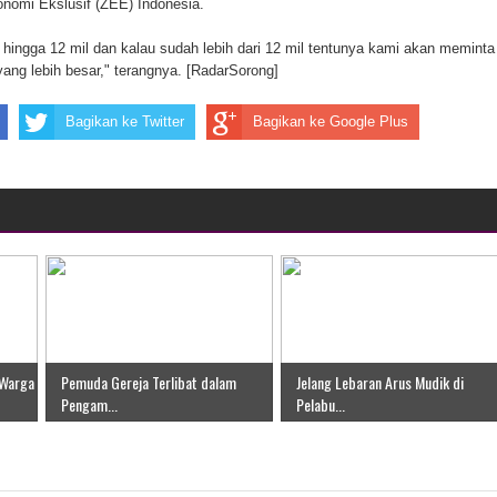
mi Ekslusif (ZEE) Indonesia.
ten Pegunungan Arfak
ingga 12 mil dan kalau sudah lebih dari 12 mil tentunya kami akan meminta
ang lebih besar," terangnya. [RadarSorong]
un Memti Belum Hasil, Polisi Periksa Saksi dan Kerahkan
Bagikan ke Twitter
Bagikan ke Google Plus
 Warga
Pemuda Gereja Terlibat dalam
Jelang Lebaran Arus Mudik di
Pengam...
Pelabu...