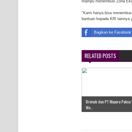
mampu menembusi Zona Ekono
Air Terjun Memti Pesona Tersembunyi di Kabupa
"Kami hanya bisa menembus h
bantuan kepada KRI lainnya y
Pencarian Hari Keenam Korban Hanyut di Air Terj
K9
Bagikan ke Facebook
RELATED POSTS
Brimob dan PT Mayora Paksa
Wo...