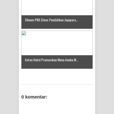
Protes Tumpukan Sampah dengan
Menghambur ke Tengah Jalan
Oknum PNS Dinas Pendidikan Jayapura...
Polres Jayapura Terima Laporan
Hilangnya Agustina Ester Bonsapia
Marthen Medlama Sebut Pemprov
Papua Siapkan 1000 Kuota Beasiswa
Aston Hotel Promosikan Menu Aneka M...
Mace
BRI Region 18 Jayapura Salurkan
Bantuan CSR untuk RS Bhayangkara
0 komentar:
Polda Papua pada Peringatan Hari
Bhayangkara ke-80