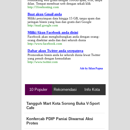
Pendukung web gratis dengan 100GB spasi, PHP, tanpa
iklan. Tempat membuat web dengan sekali klik
http://1freehosting.com
Buat akun Gmail anda
Miliki penyimpan data hingga 15 GB, tanpa spam dan
jaringan bisnis yang luas dan gratis dari Google
http://mail.google.com
Miliki Akun Facebook anda disini
Facebook akan menghubungkan anda dengan orang-
orang disekitar anda dan dari seluruh dunia
http://www.facebook.com
Daftar akun Twitter anda secepatnya
Promosikan bisnis anda ke seluruh dunia lewat Twitter
yang penuh dengan kemudahan
http://www.twitter.com
Ads by Iklan Papua
10 Populer
Rekomendasi
Info Kota
Tangguh Mart Kota Sorong Buka V-Sport
Cafe
Konfercab PDIP Paniai Diwarnai Aksi
Protes