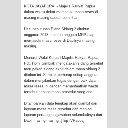
Kota Jayapura
KOTA JAYAPURA - Majelis Rakyat Papua
dalam waktu dekat memasuki masa reses di
masing-masing daerah pemilihan.
Tiga Personel Polresta Jayapura Kota
Usai penutupan Pleno Sidang 2 ditahun
Jalani Sidang BP4R di Jayapura
anggaran 2013, seluruh anggota MRP siap
memasuki masa reses di Dapilnya masing-
Kapolresta Jayapura Kota
masing.
Mengapresiasi Antusiasme Warga
Menurut Wakil Ketua I Majelis Rakyat Papua
Pdt. Hofni Simbiak mengatakan sidang tersebut
Saat Nonton Bareng Final Piala Dunia
merupakan sidang akhir dalam masa sidang 2
ditahun ini. Simbiak berharap setiap anggota
2026 di Lapangan Karang PTC Entrop
dalam menjalankan tugas dengan baik dalam
masa reses ini dengan memanfaatkan waktu
Kebakaran Hanguskan Satu Rumah
tersebut sebagaimana prosedur yang ada.
di Kompleks Asrama Polisi Sorong
Ditambahkan data lengkap akan diambil dari
laporan masa reses tersebut dan menjadi
Profil Lengkap Papua Barat, Bumi
laporan pertanggungjawaban sekembalinya dari
Dapil masing-masing. [TopTVPapua]
Cenderawasih di Ujung Barat Papua