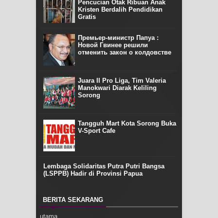
Pencucian Otak Ribuan Anak
Kristen Berdalih Pendidikan
Gratis
Премьер-министр Папуа :
Новой Гвинее решили
отменить закон о колдовстве
Juara II Pro Liga, Tim Valeria
Manokwari Diarak Keliling
Sorong
Tangguh Mart Kota Sorong Buka
V-Sport Cafe
Lembaga Solidaritas Putra Putri Bangsa
(LSPPB) Hadir di Provinsi Papua
BERITA SEKARANG
utama