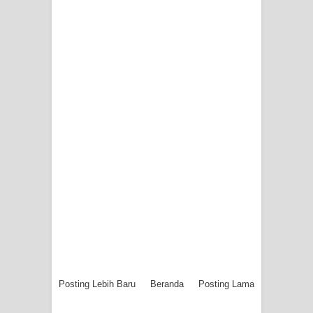
Indonesia Turns Remote Papua
Frontier into National Food Belt with
Mechanized Rice Expansion
Mentan Tinjau Program Cetak Sawah
dan Penanaman Padi di Merauke
Mantan Sekda Jayawijaya Jadi
Tersangka Kasus Korupsi Jalan
Lingkar
Papuan Artisans Take Center Stage
at Indonesia's National Craft
Posting Lebih Baru
Beranda
Posting Lama
Anniversary in Makassar