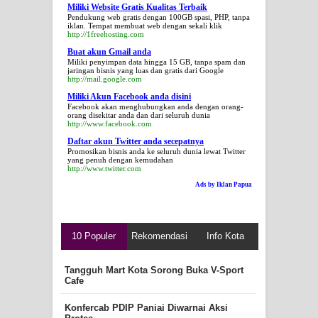
Miliki Website Gratis Kualitas Terbaik
Pendukung web gratis dengan 100GB spasi, PHP, tanpa
iklan. Tempat membuat web dengan sekali klik
http://1freehosting.com
Buat akun Gmail anda
Miliki penyimpan data hingga 15 GB, tanpa spam dan
jaringan bisnis yang luas dan gratis dari Google
http://mail.google.com
Miliki Akun Facebook anda disini
Facebook akan menghubungkan anda dengan orang-
orang disekitar anda dan dari seluruh dunia
http://www.facebook.com
Daftar akun Twitter anda secepatnya
Promosikan bisnis anda ke seluruh dunia lewat Twitter
yang penuh dengan kemudahan
http://www.twitter.com
Ads by Iklan Papua
10 Populer
Rekomendasi
Info Kota
Tangguh Mart Kota Sorong Buka V-Sport
Cafe
Konfercab PDIP Paniai Diwarnai Aksi