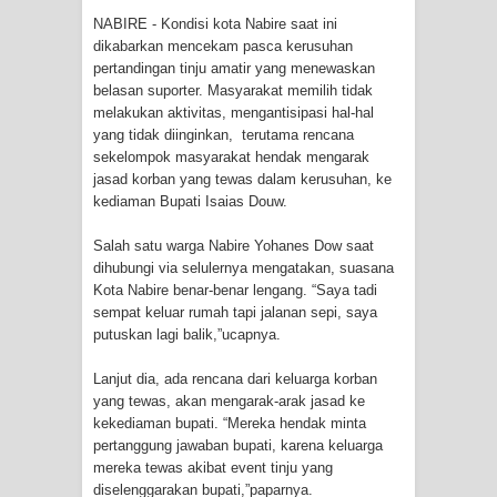
Tiga Personel Polresta Jayapura Kota
NABIRE - Kondisi kota Nabire saat ini
dikabarkan mencekam pasca kerusuhan
Jalani Sidang BP4R di Jayapura
pertandingan tinju amatir yang menewaskan
belasan suporter. Masyarakat memilih tidak
Kapolresta Jayapura Kota
melakukan aktivitas, mengantisipasi hal-hal
yang tidak diinginkan, terutama rencana
Mengapresiasi Antusiasme Warga
sekelompok masyarakat hendak mengarak
jasad korban yang tewas dalam kerusuhan, ke
Saat Nonton Bareng Final Piala Dunia
kediaman Bupati Isaias Douw.
2026 di Lapangan Karang PTC Entrop
Salah satu warga Nabire Yohanes Dow saat
dihubungi via selulernya mengatakan, suasana
Kota Nabire benar-benar lengang. “Saya tadi
Kebakaran Hanguskan Satu Rumah
sempat keluar rumah tapi jalanan sepi, saya
putuskan lagi balik,”ucapnya.
di Kompleks Asrama Polisi Sorong
Lanjut dia, ada rencana dari keluarga korban
Profil Lengkap Papua Barat, Bumi
yang tewas, akan mengarak-arak jasad ke
kekediaman bupati. “Mereka hendak minta
Cenderawasih di Ujung Barat Papua
pertanggung jawaban bupati, karena keluarga
mereka tewas akibat event tinju yang
Profil Lengkap Provinsi Papua, Bumi
diselenggarakan bupati,”paparnya.