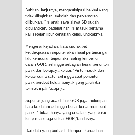
Cenderawasih di Ujung Timur
Bahkan, lanjutnya, mengantisipasi hal-hal yang
tidak diinginkan, sekolah dan perkantoran
Indonesia
diliburkan. “Ini anak saya siswa SD sudah
dipulangkan, padahal hari ini masuk pertama
Profil Lengkap Aceh, Provinsi
kali setelah libur kenaikan kelas,”ungkapnya.
Istimewa di Ujung Sumatera
Mengenai kejadian, kata dia, akibat
ketidakpuasan suporter akan hasil pertandingan,
Lima Rumah Pribadi Terbakar Di
lalu kemudian terjadi aksi saling lempar di
dalam GOR, sehingga sebagian besar penonton
panik dan berupaya keluar. “Pintu masuk dan
Hamadi Jayapura Selatan
keluar cuma satu, sehingga saat penonton
panik berebut keluar banyak yang jatuh dan
Gempa M3,3 Guncang Nabire, BMKG
terinjak-injak,”ucapnya.
Imbau Waspada Susulan
Suporter yang ada di luar GOR juga melempari
batu ke dalam sehingga benar-benar membuat
Mama-Mama Pasar Lama Sentani
panik. “Bukan hanya yang di dalam yang baku
lempar tapi juga di luar GOR,”tandasnya.
Protes Tumpukan Sampah dengan
Dari data yang berhasil dihimpun, kerusuhan
Menghambur ke Tengah Jalan