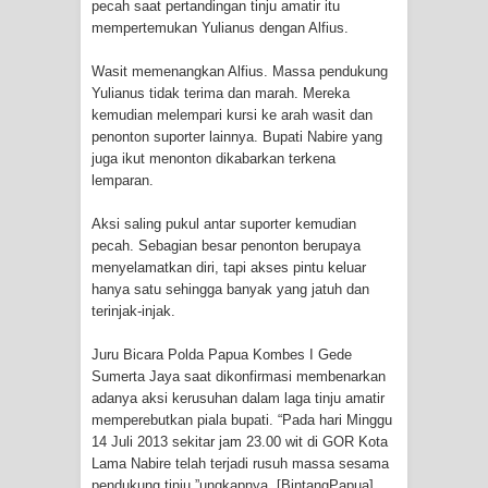
pecah saat pertandingan tinju amatir itu
mempertemukan Yulianus dengan Alfius.
Polres Jayapura Terima Laporan
Wasit memenangkan Alfius. Massa pendukung
Hilangnya Agustina Ester Bonsapia
Yulianus tidak terima dan marah. Mereka
kemudian melempari kursi ke arah wasit dan
Marthen Medlama Sebut Pemprov
penonton suporter lainnya. Bupati Nabire yang
juga ikut menonton dikabarkan terkena
Papua Siapkan 1000 Kuota Beasiswa
lemparan.
Aksi saling pukul antar suporter kemudian
Mace
pecah. Sebagian besar penonton berupaya
menyelamatkan diri, tapi akses pintu keluar
BRI Region 18 Jayapura Salurkan
hanya satu sehingga banyak yang jatuh dan
terinjak-injak.
Bantuan CSR untuk RS Bhayangkara
Juru Bicara Polda Papua Kombes I Gede
Polda Papua pada Peringatan Hari
Sumerta Jaya saat dikonfirmasi membenarkan
adanya aksi kerusuhan dalam laga tinju amatir
Bhayangkara ke-80
memperebutkan piala bupati. “Pada hari Minggu
14 Juli 2013 sekitar jam 23.00 wit di GOR Kota
Indonesia Turns Remote Papua
Lama Nabire telah terjadi rusuh massa sesama
pendukung tinju,”ungkapnya. [BintangPapua]