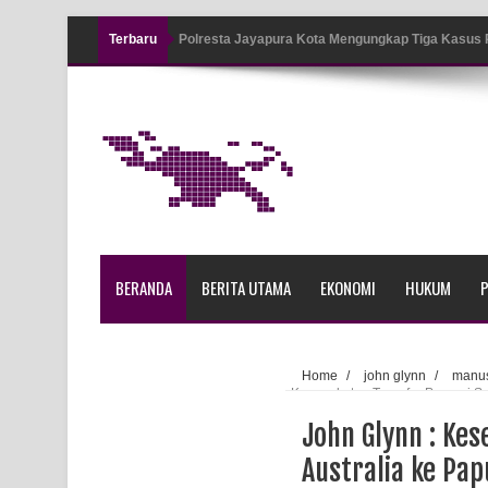
Terbaru
Polresta Jayapura Kota Mengungkap Tiga Kasus
Jayapura
Tiga Personel Polresta Jayapura Kota Jalani Sid
Kapolresta Jayapura Kota Mengapresiasi Antusia
Lapangan Karang PTC Entrop
Kebakaran Hanguskan Satu Rumah di Kompleks A
BERANDA
BERITA UTAMA
EKONOMI
HUKUM
P
Profil Lengkap Papua Barat, Bumi Cenderawasih 
Profil Lengkap Provinsi Papua, Bumi Cenderawasi
Home
/
john glynn
/
manu
Kesepakatan Transfer Pencari Su
Profil Lengkap Aceh, Provinsi Istimewa di Ujung 
John Glynn : Kes
Lima Rumah Pribadi Terbakar Di Hamadi Jayapur
Australia ke Pap