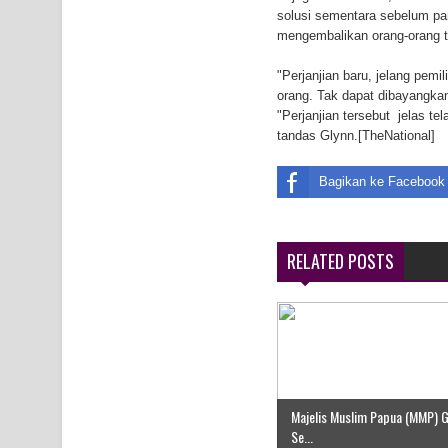
solusi sementara sebelum par
Air Terjun Memti Pesona Tersembunyi di Kabupa
mengembalikan orang-orang t
Pencarian Hari Keenam Korban Hanyut di Air Terj
"Perjanjian baru, jelang pemi
orang. Tak dapat dibayangkan
K9
"Perjanjian tersebut jelas te
tandas Glynn.[TheNational]
Bagikan ke Facebook
RELATED POSTS
Majelis Muslim Papua (MMP) G
Se...