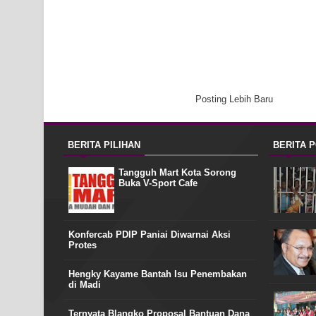
Posting Lebih Baru
BERITA PILIHAN
BERITA 
Tangguh Mart Kota Sorong
Buka V-Sport Cafe
Konfercab PDIP Paniai Diwarnai Aksi
Protes
Hengky Kayame Bantah Isu Penembakan
di Madi
Ternyata Blangko Proposal Bantuan Dana