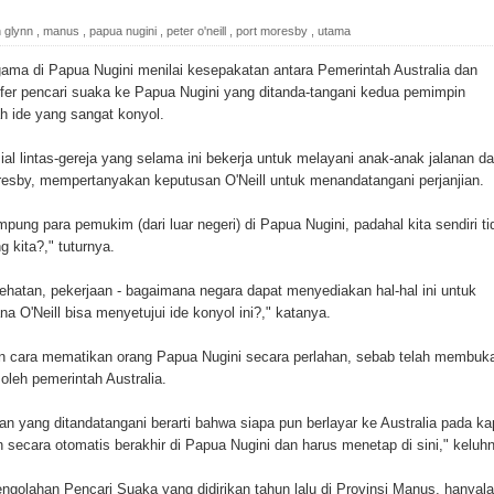
ada Susulan
n glynn
,
manus
,
papua nugini
,
peter o'neill
,
port moresby
,
utama
an Sampah dengan Menghambur ke Tengah Jalan
 di Papua Nugini menilai kesepakatan antara Pemerintah Australia dan
fer pencari suaka ke Papua Nugini yang ditanda-tangani kedua pemimpin
ina Ester Bonsapia
h ide yang sangat konyol.
 1000 Kuota Beasiswa Mace
ial lintas-gereja yang selama ini bekerja untuk melayani anak-anak jalanan d
resby, mempertanyakan keputusan O'Neill untuk menandatangani perjanjian.
ntuk RS Bhayangkara Polda Papua pada Peringatan Hari
ung para pemukim (dari luar negeri) di Papua Nugini, padahal kita sendiri ti
 kita?," tuturnya.
onal Food Belt with Mechanized Rice Expansion
hatan, pekerjaan - bagaimana negara dapat menyediakan hal-hal ini untuk
O'Neill bisa menyetujui ide konyol ini?," katanya.
man Padi di Merauke
n cara mematikan orang Papua Nugini secara perlahan, sebab telah membuk
oleh pemerintah Australia.
orupsi Jalan Lingkar
an yang ditandatangani berarti bahwa siapa pun berlayar ke Australia pada ka
 National Craft Anniversary in Makassar
 secara otomatis berakhir di Papua Nugini dan harus menetap di sini," keluh
Hilang
ngolahan Pencari Suaka yang didirikan tahun lalu di Provinsi Manus, hanyal