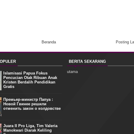
Beranda
Posting L
POPULER
BERITA SEKARANG
utama
Islamisasi Papua Fokus
Pencucian Otak Ribuan Anak
Kristen Berdalih Pendidikan
Gratis
Премьер-министр Папуа :
Новой Гвинее решили
отменить закон о колдовстве
Juara II Pro Liga, Tim Valeria
Manokwari Diarak Keliling