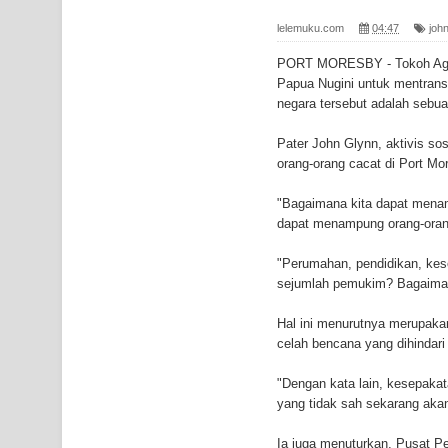
Gempa M3,3 Guncang Nabire, BMKG Imbau Wasp
lelemuku.com
04:47
joh
Mama-Mama Pasar Lama Sentani Protes Tumpuk
PORT MORESBY - Tokoh Agama
Papua Nugini untuk mentrans
Polres Jayapura Terima Laporan Hilangnya Agust
negara tersebut adalah sebua
Marthen Medlama Sebut Pemprov Papua Siapkan
Pater John Glynn, aktivis sos
orang-orang cacat di Port Mo
BRI Region 18 Jayapura Salurkan Bantuan CSR u
"Bagaimana kita dapat menamp
Bhayangkara ke-80
dapat menampung orang-orang
Indonesia Turns Remote Papua Frontier into Nati
"Perumahan, pendidikan, kese
sejumlah pemukim? Bagaimana 
Mentan Tinjau Program Cetak Sawah dan Penana
Hal ini menurutnya merupaka
celah bencana yang dihindari 
Mantan Sekda Jayawijaya Jadi Tersangka Kasus K
"Dengan kata lain, kesepakat
Papuan Artisans Take Center Stage at Indonesia's
yang tidak sah sekarang akan
Presenter TVRI Papua Barat Yanto Idorway Masih 
Ia juga menuturkan, Pusat Pe