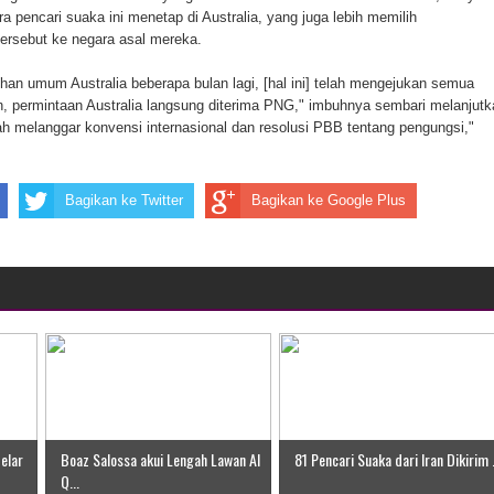
a pencari suaka ini menetap di Australia, yang juga lebih memilih
ten Pegunungan Arfak
ersebut ke negara asal mereka.
un Memti Belum Hasil, Polisi Periksa Saksi dan Kerahkan
lihan umum Australia beberapa bulan lagi, [hal ini] telah mengejukan semua
, permintaan Australia langsung diterima PNG," imbuhnya sembari melanjutk
lah melanggar konvensi internasional dan resolusi PBB tentang pengungsi,"
Bagikan ke Twitter
Bagikan ke Google Plus
elar
Boaz Salossa akui Lengah Lawan Al
81 Pencari Suaka dari Iran Dikirim .
Q...