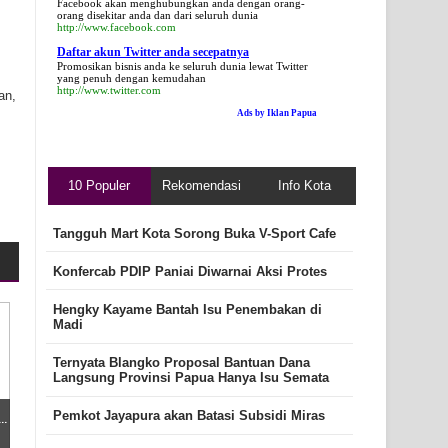
Facebook akan menghubungkan anda dengan orang-
orang disekitar anda dan dari seluruh dunia
http://www.facebook.com
Daftar akun Twitter anda secepatnya
Promosikan bisnis anda ke seluruh dunia lewat Twitter
yang penuh dengan kemudahan
http://www.twitter.com
an,
Ads by Iklan Papua
10 Populer
Rekomendasi
Info Kota
Tangguh Mart Kota Sorong Buka V-Sport Cafe
Konfercab PDIP Paniai Diwarnai Aksi Protes
Hengky Kayame Bantah Isu Penembakan di
Madi
Ternyata Blangko Proposal Bantuan Dana
Langsung Provinsi Papua Hanya Isu Semata
..
Pemkot Jayapura akan Batasi Subsidi Miras