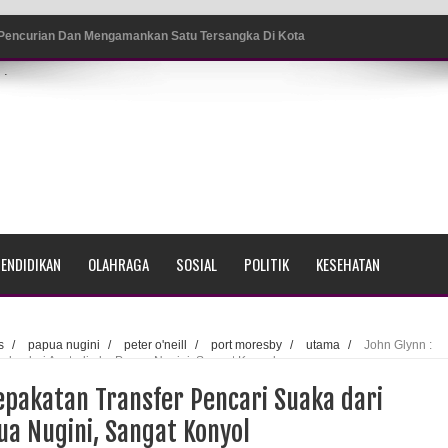
 Pencurian Dan Mengamankan Satu Tersangka Di Kota
.
ang BP4R di Jayapura
sme Warga Saat Nonton Bareng Final Piala Dunia 2026 di
srama Polisi Sorong
ENDIDIKAN
OLAHRAGA
SOSIAL
POLITIK
KESEHATAN
di Ujung Barat Papua
h di Ujung Timur Indonesia
s
/
papua nugini
/
peter o'neill
/
port moresby
/
utama
/
John Glynn :
aka dari Australia ke Papua Nugini, Sangat Konyol
Sumatera
epakatan Transfer Pencari Suaka dari
a Selatan
ua Nugini, Sangat Konyol