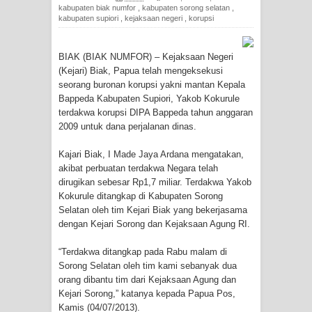
kabupaten biak numfor
,
kabupaten sorong selatan
,
kabupaten supiori
,
kejaksaan negeri
,
korupsi
Tiga Personel Polresta Jayapura Kota
Jalani Sidang BP4R di Jayapura
BIAK (BIAK NUMFOR) – Kejaksaan Negeri
(Kejari) Biak, Papua telah mengeksekusi
Kapolresta Jayapura Kota
seorang buronan korupsi yakni mantan Kepala
Bappeda Kabupaten Supiori, Yakob Kokurule
Mengapresiasi Antusiasme Warga
terdakwa korupsi DIPA Bappeda tahun anggaran
2009 untuk dana perjalanan dinas.
Saat Nonton Bareng Final Piala Dunia
Kajari Biak, I Made Jaya Ardana mengatakan,
2026 di Lapangan Karang PTC Entrop
akibat perbuatan terdakwa Negara telah
dirugikan sebesar Rp1,7 miliar. Terdakwa Yakob
Kokurule ditangkap di Kabupaten Sorong
Kebakaran Hanguskan Satu Rumah
Selatan oleh tim Kejari Biak yang bekerjasama
dengan Kejari Sorong dan Kejaksaan Agung RI.
di Kompleks Asrama Polisi Sorong
“Terdakwa ditangkap pada Rabu malam di
Profil Lengkap Papua Barat, Bumi
Sorong Selatan oleh tim kami sebanyak dua
orang dibantu tim dari Kejaksaan Agung dan
Cenderawasih di Ujung Barat Papua
Kejari Sorong,” katanya kepada Papua Pos,
Kamis (04/07/2013).