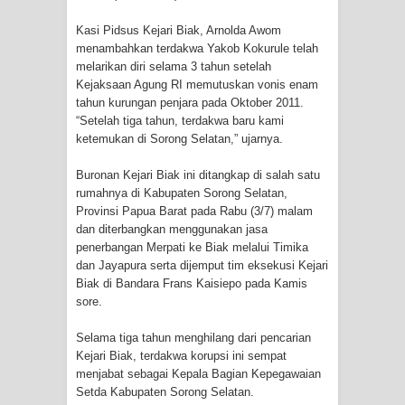
Profil Lengkap Provinsi Papua, Bumi
Kasi Pidsus Kejari Biak, Arnolda Awom
Cenderawasih di Ujung Timur
menambahkan terdakwa Yakob Kokurule telah
melarikan diri selama 3 tahun setelah
Indonesia
Kejaksaan Agung RI memutuskan vonis enam
tahun kurungan penjara pada Oktober 2011.
Profil Lengkap Aceh, Provinsi
“Setelah tiga tahun, terdakwa baru kami
ketemukan di Sorong Selatan,” ujarnya.
Istimewa di Ujung Sumatera
Buronan Kejari Biak ini ditangkap di salah satu
Lima Rumah Pribadi Terbakar Di
rumahnya di Kabupaten Sorong Selatan,
Provinsi Papua Barat pada Rabu (3/7) malam
dan diterbangkan menggunakan jasa
Hamadi Jayapura Selatan
penerbangan Merpati ke Biak melalui Timika
dan Jayapura serta dijemput tim eksekusi Kejari
Gempa M3,3 Guncang Nabire, BMKG
Biak di Bandara Frans Kaisiepo pada Kamis
sore.
Imbau Waspada Susulan
Selama tiga tahun menghilang dari pencarian
Mama-Mama Pasar Lama Sentani
Kejari Biak, terdakwa korupsi ini sempat
menjabat sebagai Kepala Bagian Kepegawaian
Protes Tumpukan Sampah dengan
Setda Kabupaten Sorong Selatan.