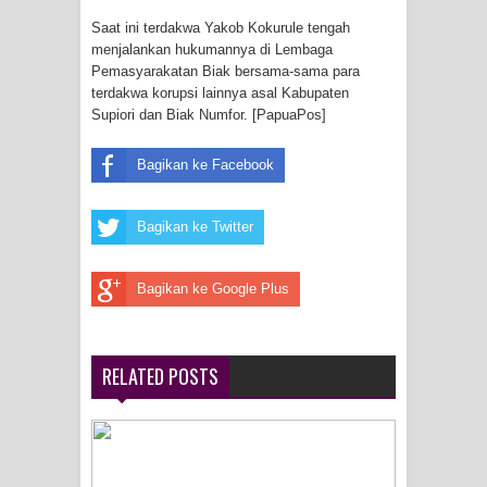
Menghambur ke Tengah Jalan
Saat ini terdakwa Yakob Kokurule tengah
menjalankan hukumannya di Lembaga
Polres Jayapura Terima Laporan
Pemasyarakatan Biak bersama-sama para
terdakwa korupsi lainnya asal Kabupaten
Hilangnya Agustina Ester Bonsapia
Supiori dan Biak Numfor. [PapuaPos]
Marthen Medlama Sebut Pemprov
Bagikan ke Facebook
Papua Siapkan 1000 Kuota Beasiswa
Bagikan ke Twitter
Mace
Bagikan ke Google Plus
BRI Region 18 Jayapura Salurkan
Bantuan CSR untuk RS Bhayangkara
RELATED POSTS
Polda Papua pada Peringatan Hari
Bhayangkara ke-80
Indonesia Turns Remote Papua