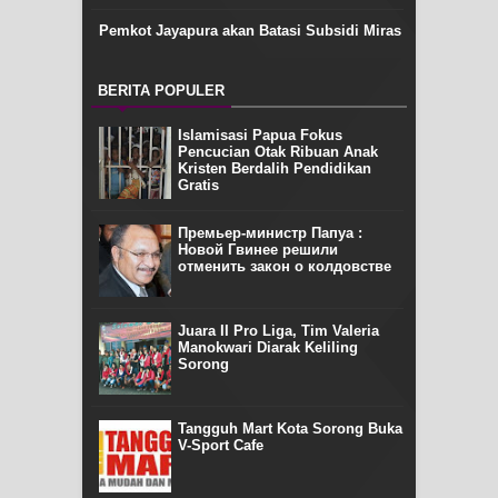
Pemkot Jayapura akan Batasi Subsidi Miras
BERITA POPULER
Islamisasi Papua Fokus
Pencucian Otak Ribuan Anak
Kristen Berdalih Pendidikan
Gratis
Премьер-министр Папуа :
Новой Гвинее решили
отменить закон о колдовстве
Juara II Pro Liga, Tim Valeria
Manokwari Diarak Keliling
Sorong
Tangguh Mart Kota Sorong Buka
V-Sport Cafe