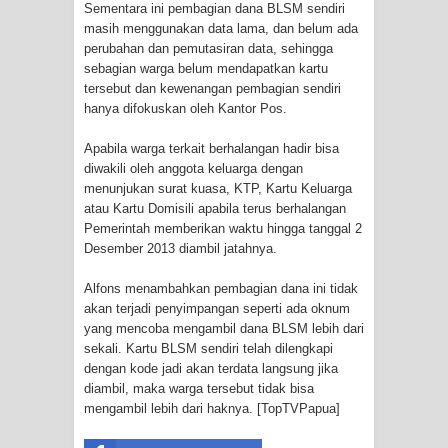
Sementara ini pembagian dana BLSM sendiri
Cenderawasih di Ujung Timur
masih menggunakan data lama, dan belum ada
perubahan dan pemutasiran data, sehingga
Indonesia
sebagian warga belum mendapatkan kartu
tersebut dan kewenangan pembagian sendiri
Profil Lengkap Aceh, Provinsi
hanya difokuskan oleh Kantor Pos.
Apabila warga terkait berhalangan hadir bisa
Istimewa di Ujung Sumatera
diwakili oleh anggota keluarga dengan
menunjukan surat kuasa, KTP, Kartu Keluarga
Lima Rumah Pribadi Terbakar Di
atau Kartu Domisili apabila terus berhalangan
Pemerintah memberikan waktu hingga tanggal 2
Hamadi Jayapura Selatan
Desember 2013 diambil jatahnya.
Gempa M3,3 Guncang Nabire, BMKG
Alfons menambahkan pembagian dana ini tidak
akan terjadi penyimpangan seperti ada oknum
Imbau Waspada Susulan
yang mencoba mengambil dana BLSM lebih dari
sekali. Kartu BLSM sendiri telah dilengkapi
Mama-Mama Pasar Lama Sentani
dengan kode jadi akan terdata langsung jika
diambil, maka warga tersebut tidak bisa
Protes Tumpukan Sampah dengan
mengambil lebih dari haknya. [TopTVPapua]
Menghambur ke Tengah Jalan