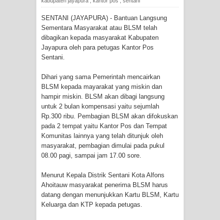
kabupaten jayapura
,
kantor pos
,
sentani
Tiga Personel Polresta Jayapura Kota
SENTANI (JAYAPURA) - Bantuan Langsung
Jalani Sidang BP4R di Jayapura
Sementara Masyarakat atau BLSM telah
dibagikan kepada masyarakat Kabupaten
Kapolresta Jayapura Kota
Jayapura oleh para petugas Kantor Pos
Sentani.
Mengapresiasi Antusiasme Warga
Dihari yang sama Pemerintah mencairkan
BLSM kepada mayarakat yang miskin dan
Saat Nonton Bareng Final Piala Dunia
hampir miskin. BLSM akan dibagi langsung
untuk 2 bulan kompensasi yaitu sejumlah
2026 di Lapangan Karang PTC Entrop
Rp.300 ribu. Pembagian BLSM akan difokuskan
pada 2 tempat yaitu Kantor Pos dan Tempat
Kebakaran Hanguskan Satu Rumah
Komunitas lainnya yang telah ditunjuk oleh
masyarakat, pembagian dimulai pada pukul
di Kompleks Asrama Polisi Sorong
08.00 pagi, sampai jam 17.00 sore.
Profil Lengkap Papua Barat, Bumi
Menurut Kepala Distrik Sentani Kota Alfons
Ahoitauw masyarakat penerima BLSM harus
Cenderawasih di Ujung Barat Papua
datang dengan menunjukkan Kartu BLSM, Kartu
Keluarga dan KTP kepada petugas.
Profil Lengkap Provinsi Papua, Bumi