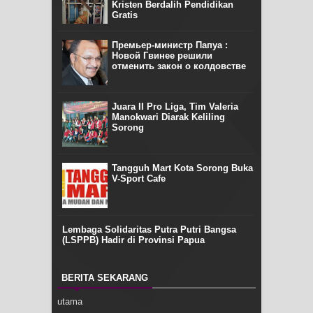
Kristen Berdalih Pendidikan
Gratis
Премьер-министр Папуа :
Новой Гвинее решили
отменить закон о колдовстве
Juara II Pro Liga, Tim Valeria
Manokwari Diarak Keliling
Sorong
Tangguh Mart Kota Sorong Buka
V-Sport Cafe
Lembaga Solidaritas Putra Putri Bangsa
(LSPPB) Hadir di Provinsi Papua
BERITA SEKARANG
utama