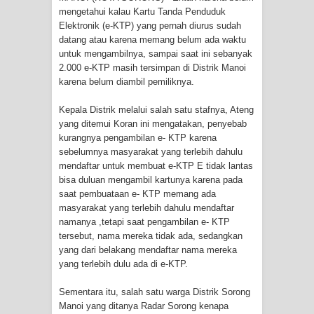
Kebakaran Hanguskan Satu Rumah
mengetahui kalau Kartu Tanda Penduduk
Elektronik (e-KTP) yang pernah diurus sudah
di Kompleks Asrama Polisi Sorong
datang atau karena memang belum ada waktu
untuk mengambilnya, sampai saat ini sebanyak
Profil Lengkap Papua Barat, Bumi
2.000 e-KTP masih tersimpan di Distrik Manoi
karena belum diambil pemiliknya.
Cenderawasih di Ujung Barat Papua
Kepala Distrik melalui salah satu stafnya, Ateng
yang ditemui Koran ini mengatakan, penyebab
Profil Lengkap Provinsi Papua, Bumi
kurangnya pengambilan e- KTP karena
sebelumnya masyarakat yang terlebih dahulu
Cenderawasih di Ujung Timur
mendaftar untuk membuat e-KTP E tidak lantas
bisa duluan mengambil kartunya karena pada
Indonesia
saat pembuataan e- KTP memang ada
masyarakat yang terlebih dahulu mendaftar
Profil Lengkap Aceh, Provinsi
namanya ,tetapi saat pengambilan e- KTP
tersebut, nama mereka tidak ada, sedangkan
Istimewa di Ujung Sumatera
yang dari belakang mendaftar nama mereka
yang terlebih dulu ada di e-KTP.
Lima Rumah Pribadi Terbakar Di
Sementara itu, salah satu warga Distrik Sorong
Hamadi Jayapura Selatan
Manoi yang ditanya Radar Sorong kenapa