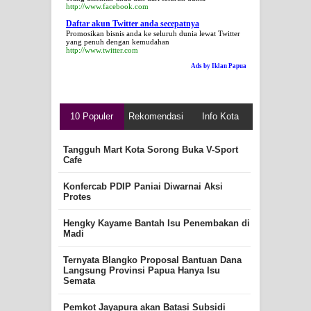
http://www.facebook.com
Daftar akun Twitter anda secepatnya
Promosikan bisnis anda ke seluruh dunia lewat Twitter
yang penuh dengan kemudahan
http://www.twitter.com
Ads by Iklan Papua
10 Populer
Rekomendasi
Info Kota
Tangguh Mart Kota Sorong Buka V-Sport
Cafe
Konfercab PDIP Paniai Diwarnai Aksi
Protes
Hengky Kayame Bantah Isu Penembakan di
Madi
Ternyata Blangko Proposal Bantuan Dana
Langsung Provinsi Papua Hanya Isu
Semata
Pemkot Jayapura akan Batasi Subsidi