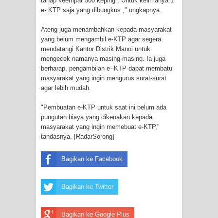
tahap keempat 500 keping . Untuk kelimanya 1
e- KTP saja yang dibungkus ," ungkapnya.
Bantuan CSR untuk RS Bhayangkara
Ateng juga menambahkan kepada masyarakat
Polda Papua pada Peringatan Hari
yang belum mengambil e-KTP agar segera
mendatangi Kantor Distrik Manoi untuk
mengecek namanya masing-masing. Ia juga
Bhayangkara ke-80
berharap, pengambilan e- KTP dapat membatu
masyarakat yang ingin mengurus surat-surat
Indonesia Turns Remote Papua
agar lebih mudah.
Frontier into National Food Belt with
"Pembuatan e-KTP untuk saat ini belum ada
pungutan biaya yang dikenakan kepada
Mechanized Rice Expansion
masyarakat yang ingin memebuat e-KTP,"
tandasnya. [RadarSorong]
Mentan Tinjau Program Cetak Sawah
Bagikan ke Facebook
dan Penanaman Padi di Merauke
Mantan Sekda Jayawijaya Jadi
Bagikan ke Twitter
Tersangka Kasus Korupsi Jalan
Bagikan ke Google Plus