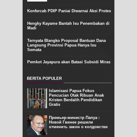
Konfercab PDIP Paniai Diwarnai Aksi Protes
Hengky Kayame Bantah Isu Penembakan di
Madi
Ternyata Blangko Proposal Bantuan Dana
Langsung Provinsi Papua Hanya Isu
Semata
Pemkot Jayapura akan Batasi Subsidi Miras
BERITA POPULER
Islamisasi Papua Fokus
Pencucian Otak Ribuan Anak
Kristen Berdalih Pendidikan
Gratis
Премьер-министр Папуа :
Новой Гвинее решили
отменить закон о колдовстве