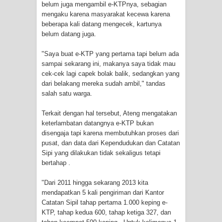
belum juga mengambil e-KTPnya, sebagian
Gempa M3,3 Guncang Nabire, BMKG
mengaku karena masyarakat kecewa karena
beberapa kali datang mengecek, kartunya
Imbau Waspada Susulan
belum datang juga.
Mama-Mama Pasar Lama Sentani
"Saya buat e-KTP yang pertama tapi belum ada
sampai sekarang ini, makanya saya tidak mau
cek-cek lagi capek bolak balik, sedangkan yang
Protes Tumpukan Sampah dengan
dari belakang mereka sudah ambil," tandas
salah satu warga.
Menghambur ke Tengah Jalan
Terkait dengan hal tersebut, Ateng mengatakan
Polres Jayapura Terima Laporan
keterlambatan datangnya e-KTP bukan
disengaja tapi karena membutuhkan proses dari
Hilangnya Agustina Ester Bonsapia
pusat, dan data dari Kependudukan dan Catatan
Sipi yang dilakukan tidak sekaligus tetapi
Marthen Medlama Sebut Pemprov
bertahap .
Papua Siapkan 1000 Kuota Beasiswa
"Dari 2011 hingga sekarang 2013 kita
mendapatkan 5 kali pengiriman dari Kantor
Mace
Catatan Sipil tahap pertama 1.000 keping e-
KTP, tahap kedua 600, tahap ketiga 327, dan
BRI Region 18 Jayapura Salurkan