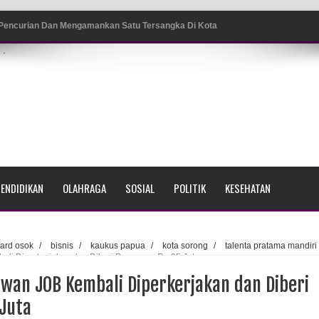
 Pencurian Dan Mengamankan Satu Tersangka Di Kota
.
ang BP4R di Jayapura
sme Warga Saat Nonton Bareng Final Piala Dunia 2026 di
srama Polisi Sorong
ENDIDIKAN
OLAHRAGA
SOSIAL
POLITIK
KESEHATAN
di Ujung Barat Papua
h di Ujung Timur Indonesia
ard osok
/
bisnis
/
kaukus papua
/
kota sorong
/
talenta pratama mandiri
li Diperkerjakan dan Diberi Pesangon Rp 25 Juta
Sumatera
wan JOB Kembali Diperkerjakan dan Diberi
a Selatan
Juta