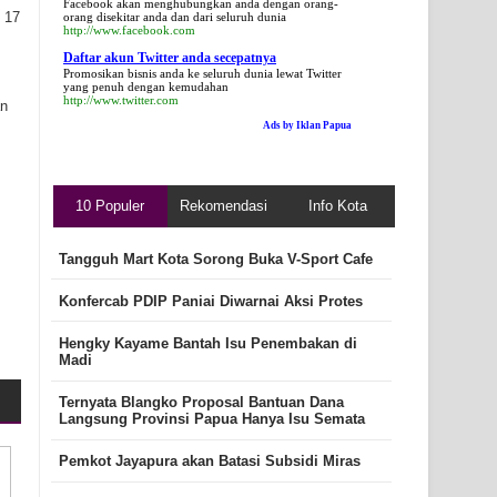
Facebook akan menghubungkan anda dengan orang-
 17
orang disekitar anda dan dari seluruh dunia
http://www.facebook.com
Daftar akun Twitter anda secepatnya
Promosikan bisnis anda ke seluruh dunia lewat Twitter
yang penuh dengan kemudahan
http://www.twitter.com
an
Ads by Iklan Papua
10 Populer
Rekomendasi
Info Kota
Tangguh Mart Kota Sorong Buka V-Sport Cafe
Konfercab PDIP Paniai Diwarnai Aksi Protes
Hengky Kayame Bantah Isu Penembakan di
Madi
Ternyata Blangko Proposal Bantuan Dana
Langsung Provinsi Papua Hanya Isu Semata
Pemkot Jayapura akan Batasi Subsidi Miras