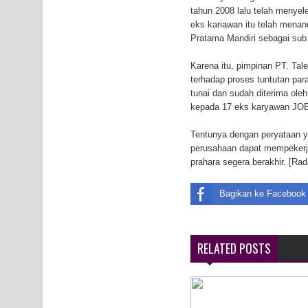
tahun 2008 lalu telah menye
Air Terjun Memti Pesona Tersembunyi di Kabupa
eks kariawan itu telah menan
Pratama Mandiri sebagai sub 
Pencarian Hari Keenam Korban Hanyut di Air Terj
Karena itu, pimpinan PT. Tal
K9
terhadap proses tuntutan pa
tunai dan sudah diterima oleh
kepada 17 eks karyawan JO
Tentunya dengan peryataan ya
perusahaan dapat mempekerja
prahara segera berakhir. [Ra
Bagikan ke Facebook
RELATED POSTS