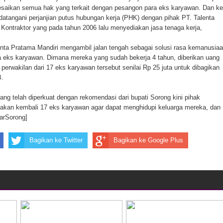
lesaikan semua hak yang terkait dengan pesangon para eks karyawan. Dan ke
ten Pegunungan Arfak
datangani perjanjian putus hubungan kerja (PHK) dengan pihak PT. Talenta
Kontraktor yang pada tahun 2006 lalu menyediakan jasa tenaga kerja,
un Memti Belum Hasil, Polisi Periksa Saksi dan Kerahkan
enta Pratama Mandiri mengambil jalan tengah sebagai solusi rasa kemanusia
ra eks karyawan. Dimana mereka yang sudah bekerja 4 tahun, diberikan uang
 perwakilan dari 17 eks karyawan tersebut senilai Rp 25 juta untuk dibagikan
B.
ng telah diperkuat dengan rekomendasi dari bupati Sorong kini pihak
kan kembali 17 eks karyawan agar dapat menghidupi keluarga mereka, dan
darSorong]
Bagikan ke Twitter
Bagikan ke Google Plus