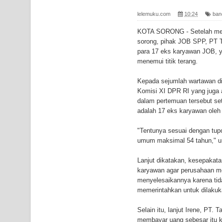
Gempa M3,3 Guncang Nabire, BMKG Imbau Wasp
lelemuku.com
10:24
ban
Mama-Mama Pasar Lama Sentani Protes Tumpuk
KOTA SORONG - Setelah mela
sorong, pihak JOB SPP, PT Ta
Polres Jayapura Terima Laporan Hilangnya Agust
para 17 eks karyawan JOB, ya
menemui titik terang.
Marthen Medlama Sebut Pemprov Papua Siapkan
Kepada sejumlah wartawan d
BRI Region 18 Jayapura Salurkan Bantuan CSR u
Komisi XI DPR RI yang juga
dalam pertemuan tersebut se
Bhayangkara ke-80
adalah 17 eks karyawan oleh
Indonesia Turns Remote Papua Frontier into Nati
"Tentunya sesuai dengan tupo
umum maksimal 54 tahun," un
Mentan Tinjau Program Cetak Sawah dan Penana
Lanjut dikatakan, kesepakata
karyawan agar perusahaan mem
Mantan Sekda Jayawijaya Jadi Tersangka Kasus K
menyelesaikannya karena tid
memerintahkan untuk dilakuka
Papuan Artisans Take Center Stage at Indonesia's
Selain itu, lanjut Irene, PT.
Presenter TVRI Papua Barat Yanto Idorway Masih 
membayar uang sebesar itu k