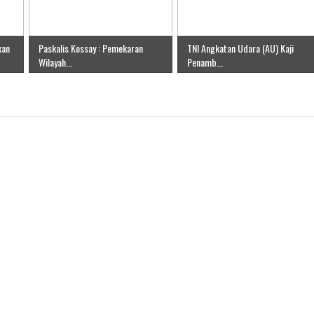
kan
Paskalis Kossay : Pemekaran
TNI Angkatan Udara (AU) Kaji
Wilayah...
Penamb...