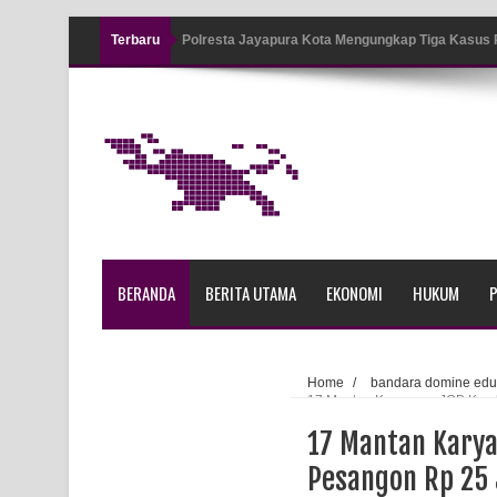
Terbaru
Polresta Jayapura Kota Mengungkap Tiga Kasus
Jayapura
Tiga Personel Polresta Jayapura Kota Jalani Sid
Kapolresta Jayapura Kota Mengapresiasi Antusia
Lapangan Karang PTC Entrop
Kebakaran Hanguskan Satu Rumah di Kompleks A
BERANDA
BERITA UTAMA
EKONOMI
HUKUM
P
Profil Lengkap Papua Barat, Bumi Cenderawasih 
Profil Lengkap Provinsi Papua, Bumi Cenderawasi
Home
/
bandara domine edu
17 Mantan Karyawan JOB Kemba
Profil Lengkap Aceh, Provinsi Istimewa di Ujung 
17 Mantan Karya
Lima Rumah Pribadi Terbakar Di Hamadi Jayapur
Pesangon Rp 25 