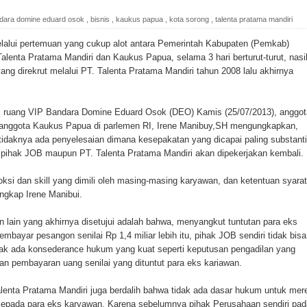
ada Susulan
dara domine eduard osok
,
bisnis
,
kaukus papua
,
kota sorong
,
talenta pratama mandiri
an Sampah dengan Menghambur ke Tengah Jalan
lui pertemuan yang cukup alot antara Pemerintah Kabupaten (Pemkab)
lenta Pratama Mandiri dan Kaukus Papua, selama 3 hari berturut-turut, nasi
ina Ester Bonsapia
ng direkrut melalui PT. Talenta Pratama Mandiri tahun 2008 lalu akhirnya
 1000 Kuota Beasiswa Mace
i ruang VIP Bandara Domine Eduard Osok (DEO) Kamis (25/07/2013), anggot
ntuk RS Bhayangkara Polda Papua pada Peringatan Hari
 anggota Kaukus Papua di parlemen RI, Irene Manibuy,SH mengungkapkan,
tidaknya ada penyelesaian dimana kesepakatan yang dicapai paling substanti
 pihak JOB maupun PT. Talenta Pratama Mandiri akan dipekerjakan kembali.
onal Food Belt with Mechanized Rice Expansion
ksi dan skill yang dimili oleh masing-masing karyawan, dan ketentuan syarat
gkap Irene Manibui.
man Padi di Merauke
n lain yang akhirnya disetujui adalah bahwa, menyangkut tuntutan para eks
bayar pesangon senilai Rp 1,4 miliar lebih itu, pihak JOB sendiri tidak bisa
orupsi Jalan Lingkar
ak ada konsederance hukum yang kuat seperti keputusan pengadilan yang
n pembayaran uang senilai yang dituntut para eks kariawan.
 National Craft Anniversary in Makassar
 Talenta Pratama Mandiri juga berdalih bahwa tidak ada dasar hukum untuk mer
Hilang
epada para eks karyawan. Karena sebelumnya pihak Perusahaan sendiri pad