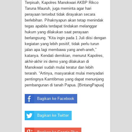
Terpisah, Kapolres Manokwari AKBP Rikco
Profil Lengkap Provinsi Papua, Bumi
Taruna Mauruh, juga meminta agar hari
perayaan tersebut tidak dirayakan secara
Cenderawasih di Ujung Timur
berlebihan. Pihaknyapun akan tetap menindak
tegas apabila terdapat tindakan melanggar
Indonesia
hukum yang dilakukan saat perayaan
berlangsung. “Kita ingin pada 1 Juli diisi dengan
Profil Lengkap Aceh, Provinsi
kegiatan yang lebih positif, tidak perlu turun
jalan apa lagi membawa yang aneh-aneh,”
Istimewa di Ujung Sumatera
katanya. Kendati demikian, menurut Kapolres,
akhir-akhir ini demo yang dilakukan di
Lima Rumah Pribadi Terbakar Di
Manokwari sudah mulai teratur dan lebih
terarah. “Artinya, masyarakat mulai menyadari
Hamadi Jayapura Selatan
pentingnya Kamtibmas yang dapat menunjang
pembangunan di tanah Papua. [BintangPapua]
Gempa M3,3 Guncang Nabire, BMKG
Bagikan ke Facebook
Imbau Waspada Susulan
Mama-Mama Pasar Lama Sentani
Bagikan ke Twitter
Protes Tumpukan Sampah dengan