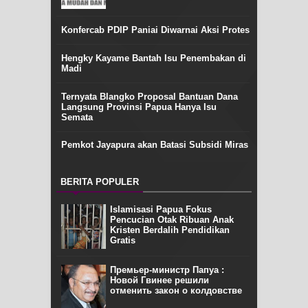
Konfercab PDIP Paniai Diwarnai Aksi Protes
Hengky Kayame Bantah Isu Penembakan di
Madi
Ternyata Blangko Proposal Bantuan Dana
Langsung Provinsi Papua Hanya Isu
Semata
Pemkot Jayapura akan Batasi Subsidi Miras
BERITA POPULER
Islamisasi Papua Fokus
Pencucian Otak Ribuan Anak
Kristen Berdalih Pendidikan
Gratis
Премьер-министр Папуа :
Новой Гвинее решили
отменить закон о колдовстве