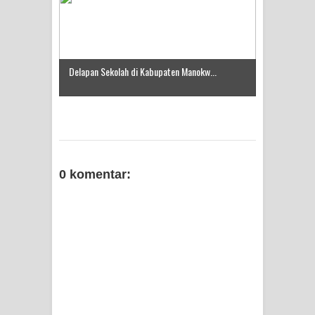
Frontier into National Food Belt with
Mechanized Rice Expansion
Delapan Sekolah di Kabupaten Manokw...
Mentan Tinjau Program Cetak Sawah
dan Penanaman Padi di Merauke
Mantan Sekda Jayawijaya Jadi
0 komentar:
Tersangka Kasus Korupsi Jalan
Lingkar
Papuan Artisans Take Center Stage
at Indonesia's National Craft
Anniversary in Makassar