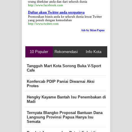
orang disekitar anda dan dari seluruh dunia
http://www.facebook.com
Daftar akun Twitter anda secepatnya
Promosikan bisnis anda ke seluruh dunia lewat Twitter
yang penuh dengan kemudahan
http://www.twitter.com
Ads by Iklan Papua
10 Populer
Rekomendasi
Info Kota
Tangguh Mart Kota Sorong Buka V-Sport
Cafe
Konfercab PDIP Paniai Diwarnai Aksi
Protes
Hengky Kayame Bantah Isu Penembakan di
Madi
Ternyata Blangko Proposal Bantuan Dana
Langsung Provinsi Papua Hanya Isu
Semata