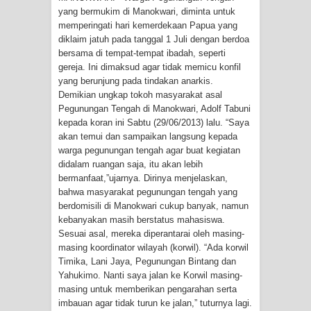
yang bermukim di Manokwari, diminta untuk
memperingati hari kemerdekaan Papua yang
Tiga Personel Polresta Jayapura Kota
diklaim jatuh pada tanggal 1 Juli dengan berdoa
bersama di tempat-tempat ibadah, seperti
Jalani Sidang BP4R di Jayapura
gereja. Ini dimaksud agar tidak memicu konfil
yang berunjung pada tindakan anarkis.
Kapolresta Jayapura Kota
Demikian ungkap tokoh masyarakat asal
Pegunungan Tengah di Manokwari, Adolf Tabuni
Mengapresiasi Antusiasme Warga
kepada koran ini Sabtu (29/06/2013) lalu. “Saya
akan temui dan sampaikan langsung kepada
Saat Nonton Bareng Final Piala Dunia
warga pegunungan tengah agar buat kegiatan
didalam ruangan saja, itu akan lebih
2026 di Lapangan Karang PTC Entrop
bermanfaat,”ujarnya. Dirinya menjelaskan,
bahwa masyarakat pegunungan tengah yang
Kebakaran Hanguskan Satu Rumah
berdomisili di Manokwari cukup banyak, namun
kebanyakan masih berstatus mahasiswa.
di Kompleks Asrama Polisi Sorong
Sesuai asal, mereka diperantarai oleh masing-
masing koordinator wilayah (korwil). “Ada korwil
Profil Lengkap Papua Barat, Bumi
Timika, Lani Jaya, Pegunungan Bintang dan
Yahukimo. Nanti saya jalan ke Korwil masing-
masing untuk memberikan pengarahan serta
Cenderawasih di Ujung Barat Papua
imbauan agar tidak turun ke jalan,” tuturnya lagi.