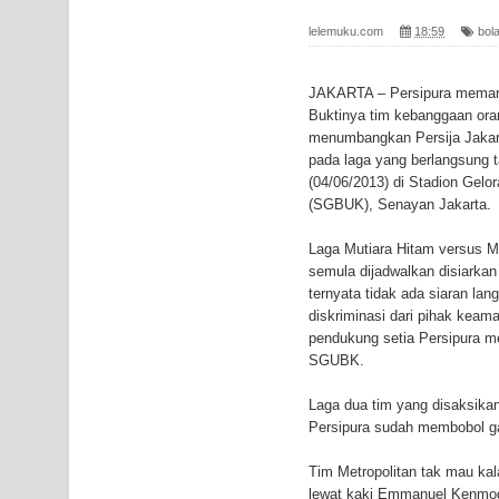
Profil Lengkap Provinsi Papua, Bumi Cenderawasi
lelemuku.com
18:59
bol
Profil Lengkap Aceh, Provinsi Istimewa di Ujung 
JAKARTA – Persipura meman
Lima Rumah Pribadi Terbakar Di Hamadi Jayapur
Buktinya tim kebanggaan or
menumbangkan Persija Jakart
Gempa M3,3 Guncang Nabire, BMKG Imbau Wasp
pada laga yang berlangsung 
(04/06/2013) di Stadion Gelo
Mama-Mama Pasar Lama Sentani Protes Tumpuk
(SGBUK), Senayan Jakarta.
Polres Jayapura Terima Laporan Hilangnya Agust
Laga Mutiara Hitam versus 
semula dijadwalkan disiarka
Marthen Medlama Sebut Pemprov Papua Siapkan
ternyata tidak ada siaran la
diskriminasi dari pihak kea
BRI Region 18 Jayapura Salurkan Bantuan CSR u
pendukung setia Persipura 
SGUBK.
Bhayangkara ke-80
Laga dua tim yang disaksikan
Persipura sudah membobol ga
Indonesia Turns Remote Papua Frontier into Nati
Tim Metropolitan tak mau kal
Mentan Tinjau Program Cetak Sawah dan Penana
lewat kaki Emmanuel Kenmog