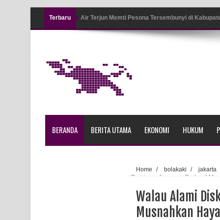
Terbaru
Air Terjun Memti Pesona Tersembunyi di Kabupa
Pencarian Hari Keenam Korban Hanyut di Air Terj
K9
Polresta Jayapura Kota Mengungkap Tiga Kasus
Jayapura
Tiga Personel Polresta Jayapura Kota Jalani Sid
BERANDA
BERITA UTAMA
EKONOMI
HUKUM
P
Kapolresta Jayapura Kota Mengapresiasi Antusia
Lapangan Karang PTC Entrop
Home
/
bolakaki
/
jakarta
Persipura Jayapura Berhasil Mu
Kebakaran Hanguskan Satu Rumah di Kompleks A
Walau Alami Disk
Profil Lengkap Papua Barat, Bumi Cenderawasih 
Musnahkan Hayal