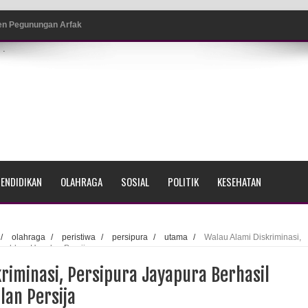
ten Pegunungan Arfak
.
un Memti Belum Hasil, Polisi Periksa Saksi dan Kerahkan
 Pencurian Dan Mengamankan Satu Tersangka Di Kota
ang BP4R di Jayapura
ENDIDIKAN
OLAHRAGA
SOSIAL
POLITIK
KESEHATAN
sme Warga Saat Nonton Bareng Final Piala Dunia 2026 di
/
olahraga
/
peristiwa
/
persipura
/
utama
/
Walau Alami Diskriminasi,
snahkan Hayalan Persija
srama Polisi Sorong
riminasi, Persipura Jayapura Berhasil
di Ujung Barat Papua
an Persija