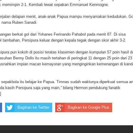
alik memimpin 2-1. Kembali lewat sepakan Emmanuel Kenmogne.
orupsi Jalan Lingkar
berjalan delapan menit, anak-anak Papua mampu menyamakan kedudukan. Go
 National Craft Anniversary in Makassar
as nama Ruben Sanadi.
Hilang
ngan berkat gol dari Yohanes Ferinando Pahabol pada menit 87. Di sisa
gol tambahan, Persipura keluar dengan kepala tegak dengan skor akhir 3-2.
pura pun kokoh di posisi teratas klasemen dengan kumpulan 57 poin hasil da
asuhan Benny Dollo itu masih tertahan di peringkat 11 dengan 25 poin dari 23
musnahkan impian macan kemayoran yang menginginkan kemenangan di kand
sepakbola itu belajar ke Papua. Timnas sudah waktunya diperkuat semua a
nda kasih Persipura saja yang main,” bilang Hermon pendukung fanatik
]
Bagikan ke Twitter
Bagikan ke Google Plus