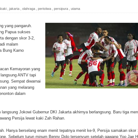
h di Ujung Timur Indonesia
akaki
,
jakarta
,
olahraga
,
peristiwa
,
persipura
,
utama
Sumatera
g yang pangaruh.
a Selatan
ang Papua sukses
a dengan skor 3-2,
ada Susulan
tadi malam
ra Bung Karno
an Sampah dengan Menghambur ke Tengah Jalan
ina Ester Bonsapia
Macan Kemayoran yang
n langsung ANTV tapi
 1000 Kuota Beasiswa Mace
ngsung. Sempat diwarnai
manan yang melarang
ntuk RS Bhayangkara Polda Papua pada Peringatan Hari
menonton dalam
 langsung Jokowi Gubernur DKI Jakarta akhirnya berlangsung. Baru tiga men
wang Persija lewat kaki Zah Rahan.
onal Food Belt with Mechanized Rice Expansion
ah. Hanya berselang enam menit tepatnya menit ke-9, Persija samakan skor 
man Padi di Merauke
ne. Sebelum turun minum Benny Dolo tersenyum setelah gawang Yoo Jae 