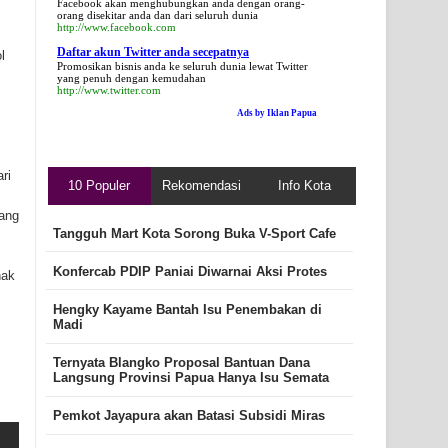
Facebook akan menghubungkan anda dengan orang-
orang disekitar anda dan dari seluruh dunia
http://www.facebook.com
Daftar akun Twitter anda secepatnya
l
Promosikan bisnis anda ke seluruh dunia lewat Twitter
yang penuh dengan kemudahan
http://www.twitter.com
Ads by Iklan Papua
ri
10 Populer
Rekomendasi
Info Kota
ang
Tangguh Mart Kota Sorong Buka V-Sport Cafe
Konfercab PDIP Paniai Diwarnai Aksi Protes
nak
Hengky Kayame Bantah Isu Penembakan di
Madi
Ternyata Blangko Proposal Bantuan Dana
Langsung Provinsi Papua Hanya Isu Semata
Pemkot Jayapura akan Batasi Subsidi Miras