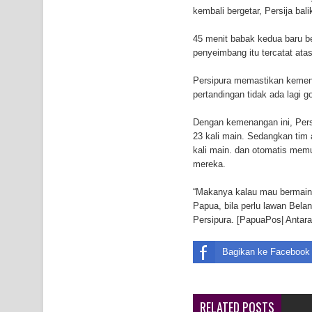
kembali bergetar, Persija b
Mantan Sekda Jayawijaya Jadi Tersangka Kasus K
45 menit babak kedua baru 
Papuan Artisans Take Center Stage at Indonesia's
penyeimbang itu tercatat at
Presenter TVRI Papua Barat Yanto Idorway Masih 
Persipura memastikan kemena
pertandingan tidak ada lagi 
Dengan kemenangan ini, Persi
23 kali main. Sedangkan tim 
kali main. dan otomatis me
mereka.
“Makanya kalau mau bermain 
Papua, bila perlu lawan Bela
Persipura. [PapuaPos| Antara
Bagikan ke Facebook
RELATED POSTS