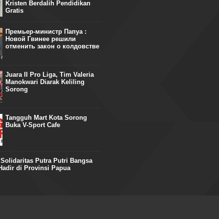
Kristen Berdalih Pendidikan
Gratis
Премьер-министр Папуа :
Новой Гвинее решили
отменить закон о колдовстве
Juara II Pro Liga, Tim Valeria
Manokwari Diarak Keliling
Sorong
Tangguh Mart Kota Sorong
Buka V-Sport Cafe
olidaritas Putra Putri Bangsa
adir di Provinsi Papua