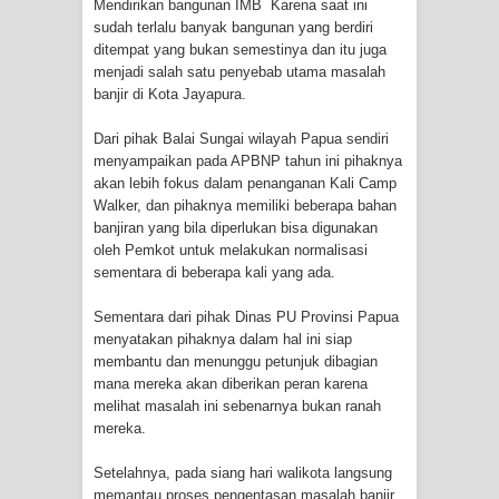
Mendirikan bangunan IMB Karena saat ini
sudah terlalu banyak bangunan yang berdiri
Polres Jayapura Terima Laporan
ditempat yang bukan semestinya dan itu juga
menjadi salah satu penyebab utama masalah
Hilangnya Agustina Ester Bonsapia
banjir di Kota Jayapura.
Marthen Medlama Sebut Pemprov
Dari pihak Balai Sungai wilayah Papua sendiri
menyampaikan pada APBNP tahun ini pihaknya
Papua Siapkan 1000 Kuota Beasiswa
akan lebih fokus dalam penanganan Kali Camp
Walker, dan pihaknya memiliki beberapa bahan
Mace
banjiran yang bila diperlukan bisa digunakan
oleh Pemkot untuk melakukan normalisasi
sementara di beberapa kali yang ada.
BRI Region 18 Jayapura Salurkan
Sementara dari pihak Dinas PU Provinsi Papua
Bantuan CSR untuk RS Bhayangkara
menyatakan pihaknya dalam hal ini siap
membantu dan menunggu petunjuk dibagian
Polda Papua pada Peringatan Hari
mana mereka akan diberikan peran karena
melihat masalah ini sebenarnya bukan ranah
Bhayangkara ke-80
mereka.
Indonesia Turns Remote Papua
Setelahnya, pada siang hari walikota langsung
memantau proses pengentasan masalah banjir