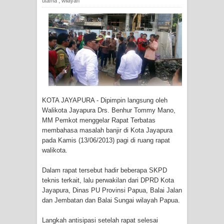
utama
,
wilayah
Tiga Personel Polresta Jayapura Kota
Jalani Sidang BP4R di Jayapura
Kapolresta Jayapura Kota
Mengapresiasi Antusiasme Warga
Saat Nonton Bareng Final Piala Dunia
KOTA JAYAPURA - Dipimpin langsung oleh
2026 di Lapangan Karang PTC Entrop
Walikota Jayapura Drs. Benhur Tommy Mano,
MM Pemkot menggelar Rapat Terbatas
Kebakaran Hanguskan Satu Rumah
membahasa masalah banjir di Kota Jayapura
pada Kamis (13/06/2013) pagi di ruang rapat
walikota.
di Kompleks Asrama Polisi Sorong
Dalam rapat tersebut hadir beberapa SKPD
Profil Lengkap Papua Barat, Bumi
teknis terkait, lalu perwakilan dari DPRD Kota
Jayapura, Dinas PU Provinsi Papua, Balai Jalan
Cenderawasih di Ujung Barat Papua
dan Jembatan dan Balai Sungai wilayah Papua.
Profil Lengkap Provinsi Papua, Bumi
Langkah antisipasi setelah rapat selesai