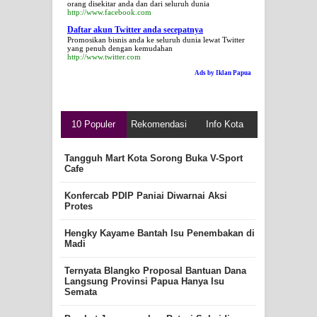
orang disekitar anda dan dari seluruh dunia
http://www.facebook.com
Daftar akun Twitter anda secepatnya
Promosikan bisnis anda ke seluruh dunia lewat Twitter
yang penuh dengan kemudahan
http://www.twitter.com
Ads by Iklan Papua
10 Populer
Rekomendasi
Info Kota
Tangguh Mart Kota Sorong Buka V-Sport
Cafe
Konfercab PDIP Paniai Diwarnai Aksi
Protes
Hengky Kayame Bantah Isu Penembakan di
Madi
Ternyata Blangko Proposal Bantuan Dana
Langsung Provinsi Papua Hanya Isu
Semata