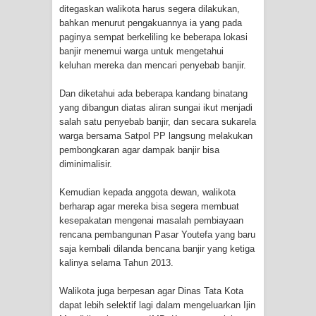
ditegaskan walikota harus segera dilakukan,
Cenderawasih di Ujung Timur
bahkan menurut pengakuannya ia yang pada
paginya sempat berkeliling ke beberapa lokasi
Indonesia
banjir menemui warga untuk mengetahui
keluhan mereka dan mencari penyebab banjir.
Profil Lengkap Aceh, Provinsi
Dan diketahui ada beberapa kandang binatang
Istimewa di Ujung Sumatera
yang dibangun diatas aliran sungai ikut menjadi
salah satu penyebab banjir, dan secara sukarela
Lima Rumah Pribadi Terbakar Di
warga bersama Satpol PP langsung melakukan
pembongkaran agar dampak banjir bisa
Hamadi Jayapura Selatan
diminimalisir.
Kemudian kepada anggota dewan, walikota
Gempa M3,3 Guncang Nabire, BMKG
berharap agar mereka bisa segera membuat
kesepakatan mengenai masalah pembiayaan
Imbau Waspada Susulan
rencana pembangunan Pasar Youtefa yang baru
saja kembali dilanda bencana banjir yang ketiga
Mama-Mama Pasar Lama Sentani
kalinya selama Tahun 2013.
Protes Tumpukan Sampah dengan
Walikota juga berpesan agar Dinas Tata Kota
dapat lebih selektif lagi dalam mengeluarkan Ijin
Menghambur ke Tengah Jalan