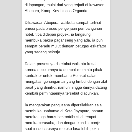
Frontier into National Food Belt with
di lapangan, mulai dari yang terjadi di kawasan
Abepura, Kamp Key hingga Organda.
Mechanized Rice Expansion
Dikawasan Abepura, walikota sempat terlihat
Mentan Tinjau Program Cetak Sawah
emosi pada proses pengerjaan pembangunan
hotel, tiba didepan proyek, ia langsung
dan Penanaman Padi di Merauke
membuka paksa pagar seng yang ada, ia pun
sempat beradu mulut dengan petugas eskafator
Mantan Sekda Jayawijaya Jadi
yang sedang bekerja.
Dalam prosesnya diketahui walikota kesal
Tersangka Kasus Korupsi Jalan
karena sebelumnya ia sempat meminta pihak
kontraktor untuk membantu Pemkot dalam
Lingkar
mengatasi genangan air yang timbul dengan alat
berat yang dimiliki, namun hingga dirinya datang
Papuan Artisans Take Center Stage
kembali permintaannya tersebut diacuhkan.
at Indonesia's National Craft
Ia mengatakan pengusaha dipersilakkan saja
membuka usahanya di Kota Jayapura, namun
Anniversary in Makassar
mereka juga harus berkontribusi di tempat
mereka berusaha, dan dengan kondisi banjir
Presenter TVRI Papua Barat Yanto
saat ini seharusnya mereka bisa lebih peka