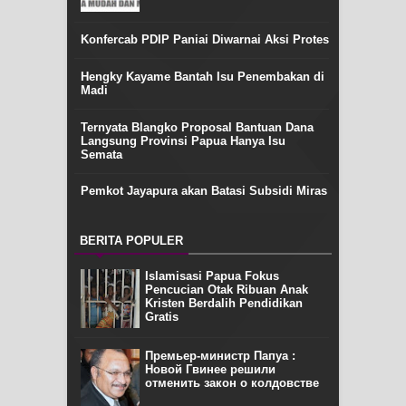
Konfercab PDIP Paniai Diwarnai Aksi Protes
Hengky Kayame Bantah Isu Penembakan di
Madi
Ternyata Blangko Proposal Bantuan Dana
Langsung Provinsi Papua Hanya Isu
Semata
Pemkot Jayapura akan Batasi Subsidi Miras
BERITA POPULER
Islamisasi Papua Fokus
Pencucian Otak Ribuan Anak
Kristen Berdalih Pendidikan
Gratis
Премьер-министр Папуа :
Новой Гвинее решили
отменить закон о колдовстве