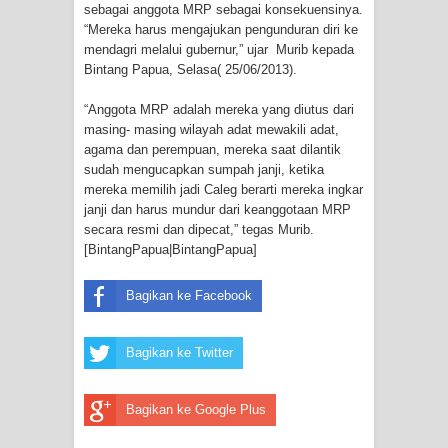
sebagai anggota MRP sebagai konsekuensinya.
Menghambur ke Tengah Jalan
“Mereka harus mengajukan pengunduran diri ke
mendagri melalui gubernur,” ujar Murib kepada
Polres Jayapura Terima Laporan
Bintang Papua, Selasa( 25/06/2013).
Hilangnya Agustina Ester Bonsapia
“Anggota MRP adalah mereka yang diutus dari
masing- masing wilayah adat mewakili adat,
Marthen Medlama Sebut Pemprov
agama dan perempuan, mereka saat dilantik
sudah mengucapkan sumpah janji, ketika
Papua Siapkan 1000 Kuota Beasiswa
mereka memilih jadi Caleg berarti mereka ingkar
janji dan harus mundur dari keanggotaan MRP
Mace
secara resmi dan dipecat,” tegas Murib.
[BintangPapua|BintangPapua]
BRI Region 18 Jayapura Salurkan
Bagikan ke Facebook
Bantuan CSR untuk RS Bhayangkara
Bagikan ke Twitter
Polda Papua pada Peringatan Hari
Bhayangkara ke-80
Bagikan ke Google Plus
Indonesia Turns Remote Papua