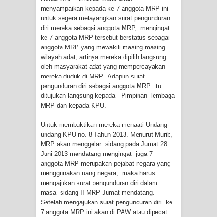
Profil Lengkap Provinsi Papua, Bumi
menyampaikan kepada ke 7 anggota MRP ini
untuk segera melayangkan surat pengunduran
Cenderawasih di Ujung Timur
diri mereka sebagai anggota MRP, mengingat
ke 7 anggota MRP tersebut berstatus sebagai
Indonesia
anggota MRP yang mewakili masing masing
wilayah adat, artinya mereka dipilih langsung
Profil Lengkap Aceh, Provinsi
oleh masyarakat adat yang mempercayakan
mereka duduk di MRP. Adapun surat
Istimewa di Ujung Sumatera
pengunduran diri sebagai anggota MRP itu
ditujukan langsung kepada Pimpinan lembaga
Lima Rumah Pribadi Terbakar Di
MRP dan kepada KPU.
Hamadi Jayapura Selatan
Untuk membuktikan mereka menaati Undang-
undang KPU no. 8 Tahun 2013. Menurut Murib,
Gempa M3,3 Guncang Nabire, BMKG
MRP akan menggelar sidang pada Jumat 28
Juni 2013 mendatang mengingat juga 7
anggota MRP merupakan pejabat negara yang
Imbau Waspada Susulan
menggunakan uang negara, maka harus
mengajukan surat pengunduran diri dalam
Mama-Mama Pasar Lama Sentani
masa sidang II MRP Jumat mendatang.
Setelah mengajukan surat pengunduran diri ke
Protes Tumpukan Sampah dengan
7 anggota MRP ini akan di PAW atau dipecat