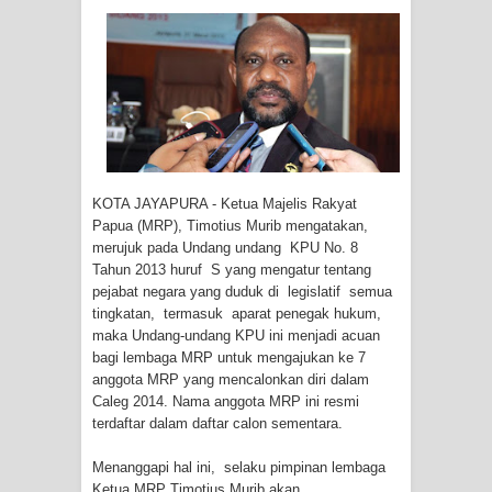
Tiga Personel Polresta Jayapura Kota
Jalani Sidang BP4R di Jayapura
Kapolresta Jayapura Kota
Mengapresiasi Antusiasme Warga
KOTA JAYAPURA - Ketua Majelis Rakyat
Saat Nonton Bareng Final Piala Dunia
Papua (MRP), Timotius Murib mengatakan,
merujuk pada Undang undang KPU No. 8
2026 di Lapangan Karang PTC Entrop
Tahun 2013 huruf S yang mengatur tentang
pejabat negara yang duduk di legislatif semua
Kebakaran Hanguskan Satu Rumah
tingkatan, termasuk aparat penegak hukum,
maka Undang-undang KPU ini menjadi acuan
di Kompleks Asrama Polisi Sorong
bagi lembaga MRP untuk mengajukan ke 7
anggota MRP yang mencalonkan diri dalam
Caleg 2014. Nama anggota MRP ini resmi
Profil Lengkap Papua Barat, Bumi
terdaftar dalam daftar calon sementara.
Cenderawasih di Ujung Barat Papua
Menanggapi hal ini, selaku pimpinan lembaga
Ketua MRP Timotius Murib akan