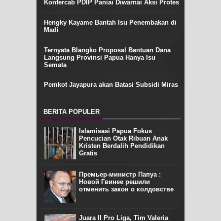
Konfercab PDIP Paniai Diwarnai Aksi Protes
Hengky Kayame Bantah Isu Penembakan di
Madi
Ternyata Blangko Proposal Bantuan Dana
Langsung Provinsi Papua Hanya Isu
Semata
Pemkot Jayapura akan Batasi Subsidi Miras
BERITA POPULER
Islamisasi Papua Fokus
Pencucian Otak Ribuan Anak
Kristen Berdalih Pendidikan
Gratis
Премьер-министр Папуа :
Новой Гвинее решили
отменить закон о колдовстве
Juara II Pro Liga, Tim Valeria