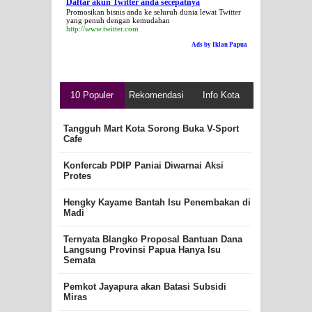
Daftar akun Twitter anda secepatnya
Promosikan bisnis anda ke seluruh dunia lewat Twitter
yang penuh dengan kemudahan
http://www.twitter.com
Ads by Iklan Papua
10 Populer
Rekomendasi
Info Kota
Tangguh Mart Kota Sorong Buka V-Sport
Cafe
Konfercab PDIP Paniai Diwarnai Aksi
Protes
Hengky Kayame Bantah Isu Penembakan di
Madi
Ternyata Blangko Proposal Bantuan Dana
Langsung Provinsi Papua Hanya Isu
Semata
Pemkot Jayapura akan Batasi Subsidi
Miras