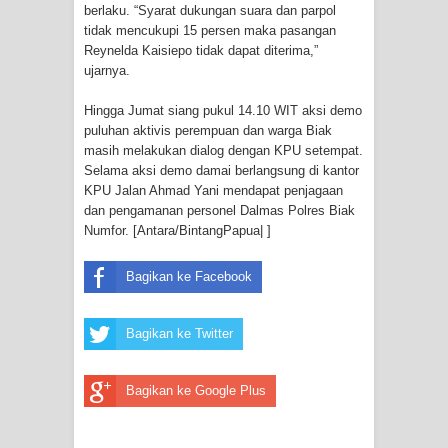
Menghambur ke Tengah Jalan
berlaku. “Syarat dukungan suara dan parpol
tidak mencukupi 15 persen maka pasangan
Reynelda Kaisiepo tidak dapat diterima,”
Polres Jayapura Terima Laporan
ujarnya.
Hilangnya Agustina Ester Bonsapia
Hingga Jumat siang pukul 14.10 WIT aksi demo
puluhan aktivis perempuan dan warga Biak
Marthen Medlama Sebut Pemprov
masih melakukan dialog dengan KPU setempat.
Selama aksi demo damai berlangsung di kantor
Papua Siapkan 1000 Kuota Beasiswa
KPU Jalan Ahmad Yani mendapat penjagaan
dan pengamanan personel Dalmas Polres Biak
Mace
Numfor. [Antara/BintangPapua| ]
BRI Region 18 Jayapura Salurkan
Bagikan ke Facebook
Bantuan CSR untuk RS Bhayangkara
Bagikan ke Twitter
Polda Papua pada Peringatan Hari
Bhayangkara ke-80
Bagikan ke Google Plus
Indonesia Turns Remote Papua