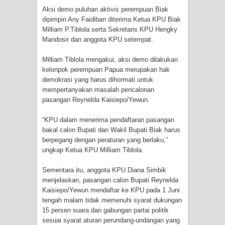
Aksi demo puluhan aktivis perempuan Biak
Cenderawasih di Ujung Timur
dipimpin Any Faidiban diterima Ketua KPU Biak
Milliam P.Tiblola serta Sekretaris KPU Hengky
Mandosir dan anggota KPU setempat.
Indonesia
Milliam Tiblola mengakui, aksi demo dilakukan
Profil Lengkap Aceh, Provinsi
kelonpok perempuan Papua merupakan hak
demokrasi yang harus dihormati untuk
Istimewa di Ujung Sumatera
mempertanyakan masalah pencalonan
pasangan Reynelda Kaisiepo/Yewun.
Lima Rumah Pribadi Terbakar Di
“KPU dalam menerima pendaftaran pasangan
Hamadi Jayapura Selatan
bakal calon Bupati dan Wakil Bupati Biak harus
berpegang dengan peraturan yang berlaku,”
Gempa M3,3 Guncang Nabire, BMKG
ungkap Ketua KPU Milliam Tiblola.
Imbau Waspada Susulan
Sementara itu, anggota KPU Diana Simbik
menjelaskan, pasangan calon Bupati Reynelda
Mama-Mama Pasar Lama Sentani
Kaisiepo/Yewun mendaftar ke KPU pada 1 Juni
tengah malam tidak memenuhi syarat dukungan
Protes Tumpukan Sampah dengan
15 persen suara dan gabungan partai politik
sesuai syarat aturan perundang-undangan yang