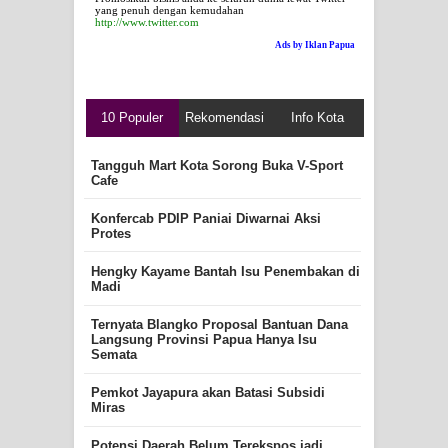
yang penuh dengan kemudahan
http://www.twitter.com
Ads by Iklan Papua
10 Populer
Rekomendasi
Info Kota
Tangguh Mart Kota Sorong Buka V-Sport
Cafe
Konfercab PDIP Paniai Diwarnai Aksi
Protes
Hengky Kayame Bantah Isu Penembakan di
Madi
Ternyata Blangko Proposal Bantuan Dana
Langsung Provinsi Papua Hanya Isu
Semata
Pemkot Jayapura akan Batasi Subsidi
Miras
Potensi Daerah Belum Terekspos jadi