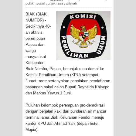
politik
,
sosial
,
unjuk rasa
,
wilayah
Tiga Personel Polresta Jayapura Kota
BIAK (BIAK
Jalani Sidang BP4R di Jayapura
NUMFOR) -
Sedikitnya 40-
an aktivis
Kapolresta Jayapura Kota
perempuan
Papua dan
Mengapresiasi Antusiasme Warga
warga
masyarakat
Saat Nonton Bareng Final Piala Dunia
Kabupaten
Biak Numfor, Papua, berunjuk rasa damai ke
2026 di Lapangan Karang PTC Entrop
Komisi Pemilihan Umum (KPU) setempat,
Jumat, mempertanyakan penolakan pendaftaran
Kebakaran Hanguskan Satu Rumah
pasangan bakal calon Bupati Reynelda Kaisepo
dan Markus Yewun 1 Juni.
di Kompleks Asrama Polisi Sorong
Puluhan kelompok perempuan pro-demokrasi
Profil Lengkap Papua Barat, Bumi
dengan berjalan kaki dari bundaran air mancur
terminal lama Biak Kelurahan Fandoi menuju
Cenderawasih di Ujung Barat Papua
kantor KPU Jan Ahmad Yani (depan hotel
Mapia).
Profil Lengkap Provinsi Papua, Bumi