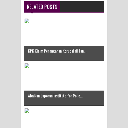
RELATED POSTS
Frontier into National Food Belt with
Mechanized Rice Expansion
Mentan Tinjau Program Cetak Sawah
dan Penanaman Padi di Merauke
KPK Klaim Penanganan Korupsi di Tan...
Mantan Sekda Jayawijaya Jadi
Tersangka Kasus Korupsi Jalan
Lingkar
Papuan Artisans Take Center Stage
Abaikan Laporan Institute for Polic...
at Indonesia's National Craft
Anniversary in Makassar