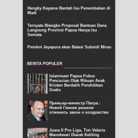
Hengky Kayame Bantah Isu Penembakan di
Madi
Ternyata Blangko Proposal Bantuan Dana
Langsung Provinsi Papua Hanya Isu
Semata
Pemkot Jayapura akan Batasi Subsidi Miras
BERITA POPULER
Islamisasi Papua Fokus
Pencucian Otak Ribuan Anak
Kristen Berdalih Pendidikan
Gratis
Премьер-министр Папуа :
Новой Гвинее решили
отменить закон о колдовстве
Juara II Pro Liga, Tim Valeria
Manokwari Diarak Keliling