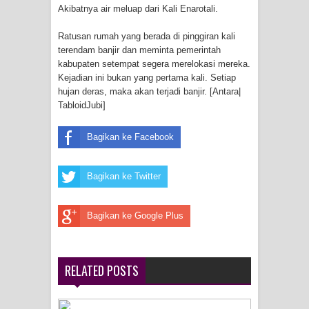
Akibatnya air meluap dari Kali Enarotali.
Menghambur ke Tengah Jalan
Ratusan rumah yang berada di pinggiran kali
Polres Jayapura Terima Laporan
terendam banjir dan meminta pemerintah
kabupaten setempat segera merelokasi mereka.
Hilangnya Agustina Ester Bonsapia
Kejadian ini bukan yang pertama kali. Setiap
hujan deras, maka akan terjadi banjir. [Antara|
Marthen Medlama Sebut Pemprov
TabloidJubi]
Papua Siapkan 1000 Kuota Beasiswa
Bagikan ke Facebook
Mace
Bagikan ke Twitter
BRI Region 18 Jayapura Salurkan
Bagikan ke Google Plus
Bantuan CSR untuk RS Bhayangkara
Polda Papua pada Peringatan Hari
RELATED POSTS
Bhayangkara ke-80
Indonesia Turns Remote Papua