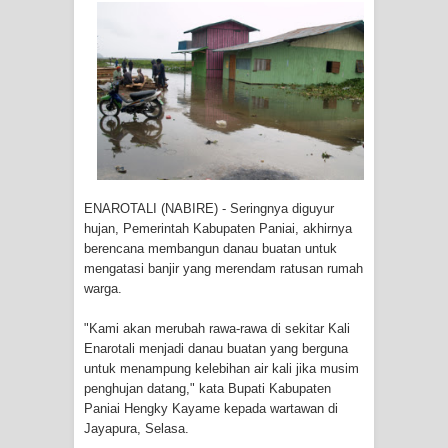
Tiga Personel Polresta Jayapura Kota
Jalani Sidang BP4R di Jayapura
Kapolresta Jayapura Kota
Mengapresiasi Antusiasme Warga
Saat Nonton Bareng Final Piala Dunia
ENAROTALI (NABIRE) - Seringnya diguyur
hujan, Pemerintah Kabupaten Paniai, akhirnya
2026 di Lapangan Karang PTC Entrop
berencana membangun danau buatan untuk
mengatasi banjir yang merendam ratusan rumah
Kebakaran Hanguskan Satu Rumah
warga.
di Kompleks Asrama Polisi Sorong
"Kami akan merubah rawa-rawa di sekitar Kali
Enarotali menjadi danau buatan yang berguna
untuk menampung kelebihan air kali jika musim
Profil Lengkap Papua Barat, Bumi
penghujan datang," kata Bupati Kabupaten
Paniai Hengky Kayame kepada wartawan di
Cenderawasih di Ujung Barat Papua
Jayapura, Selasa.