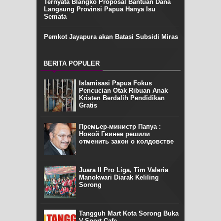
Ternyata Blangko Proposal Bantuan Dana
Langsung Provinsi Papua Hanya Isu
Semata
Pemkot Jayapura akan Batasi Subsidi Miras
BERITA POPULER
Islamisasi Papua Fokus
Pencucian Otak Ribuan Anak
Kristen Berdalih Pendidikan
Gratis
Премьер-министр Папуа :
Новой Гвинее решили
отменить закон о колдовстве
Juara II Pro Liga, Tim Valeria
Manokwari Diarak Keliling
Sorong
Tangguh Mart Kota Sorong Buka
V-Sport Cafe