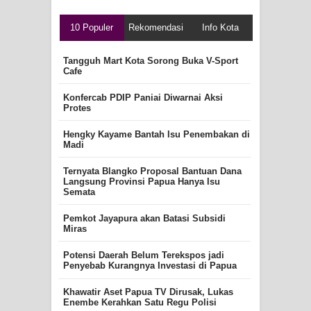
10 Populer
Rekomendasi
Info Kota
Tangguh Mart Kota Sorong Buka V-Sport
Cafe
Konfercab PDIP Paniai Diwarnai Aksi
Protes
Hengky Kayame Bantah Isu Penembakan di
Madi
Ternyata Blangko Proposal Bantuan Dana
Langsung Provinsi Papua Hanya Isu
Semata
Pemkot Jayapura akan Batasi Subsidi
Miras
Potensi Daerah Belum Terekspos jadi
Penyebab Kurangnya Investasi di Papua
Khawatir Aset Papua TV Dirusak, Lukas
Enembe Kerahkan Satu Regu Polisi