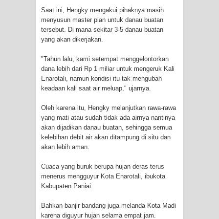
Profil Lengkap Provinsi Papua, Bumi
Saat ini, Hengky mengakui pihaknya masih
menyusun master plan untuk danau buatan
Cenderawasih di Ujung Timur
tersebut. Di mana sekitar 3-5 danau buatan
yang akan dikerjakan.
Indonesia
"Tahun lalu, kami setempat menggelontorkan
Profil Lengkap Aceh, Provinsi
dana lebih dari Rp 1 miliar untuk mengeruk Kali
Enarotali, namun kondisi itu tak mengubah
Istimewa di Ujung Sumatera
keadaan kali saat air meluap," ujarnya.
Lima Rumah Pribadi Terbakar Di
Oleh karena itu, Hengky melanjutkan rawa-rawa
yang mati atau sudah tidak ada airnya nantinya
Hamadi Jayapura Selatan
akan dijadikan danau buatan, sehingga semua
kelebihan debit air akan ditampung di situ dan
Gempa M3,3 Guncang Nabire, BMKG
akan lebih aman.
Cuaca yang buruk berupa hujan deras terus
Imbau Waspada Susulan
menerus mengguyur Kota Enarotali, ibukota
Kabupaten Paniai.
Mama-Mama Pasar Lama Sentani
Bahkan banjir bandang juga melanda Kota Madi
Protes Tumpukan Sampah dengan
karena diguyur hujan selama empat jam.