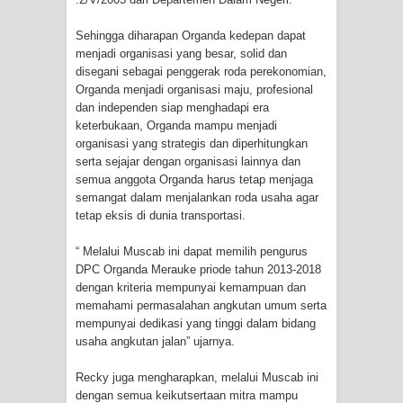
Polres Jayapura Terima Laporan
Sehingga diharapan Organda kedepan dapat
menjadi organisasi yang besar, solid dan
Hilangnya Agustina Ester Bonsapia
disegani sebagai penggerak roda perekonomian,
Organda menjadi organisasi maju, profesional
dan independen siap menghadapi era
Marthen Medlama Sebut Pemprov
keterbukaan, Organda mampu menjadi
organisasi yang strategis dan diperhitungkan
Papua Siapkan 1000 Kuota Beasiswa
serta sejajar dengan organisasi lainnya dan
semua anggota Organda harus tetap menjaga
Mace
semangat dalam menjalankan roda usaha agar
tetap eksis di dunia transportasi.
BRI Region 18 Jayapura Salurkan
“ Melalui Muscab ini dapat memilih pengurus
Bantuan CSR untuk RS Bhayangkara
DPC Organda Merauke priode tahun 2013-2018
dengan kriteria mempunyai kemampuan dan
Polda Papua pada Peringatan Hari
memahami permasalahan angkutan umum serta
mempunyai dedikasi yang tinggi dalam bidang
Bhayangkara ke-80
usaha angkutan jalan” ujarnya.
Indonesia Turns Remote Papua
Recky juga mengharapkan, melalui Muscab ini
dengan semua keikutsertaan mitra mampu