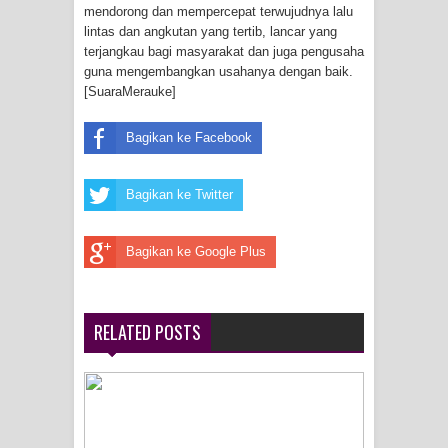
Frontier into National Food Belt with
mendorong dan mempercepat terwujudnya lalu
lintas dan angkutan yang tertib, lancar yang
Mechanized Rice Expansion
terjangkau bagi masyarakat dan juga pengusaha
guna mengembangkan usahanya dengan baik.
[SuaraMerauke]
Mentan Tinjau Program Cetak Sawah
dan Penanaman Padi di Merauke
Bagikan ke Facebook
Mantan Sekda Jayawijaya Jadi
Bagikan ke Twitter
Tersangka Kasus Korupsi Jalan
Bagikan ke Google Plus
Lingkar
Papuan Artisans Take Center Stage
RELATED POSTS
at Indonesia's National Craft
Anniversary in Makassar
Presenter TVRI Papua Barat Yanto