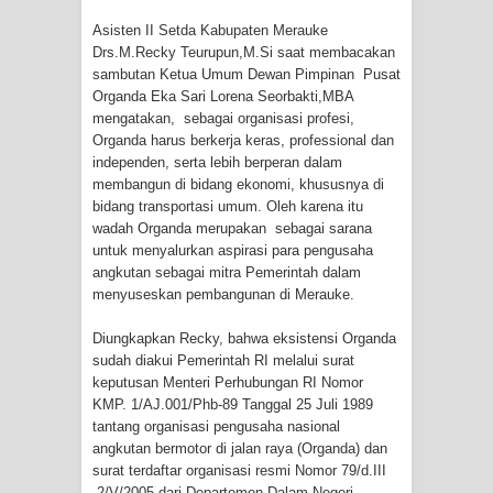
Cenderawasih di Ujung Timur
Asisten II Setda Kabupaten Merauke
Drs.M.Recky Teurupun,M.Si saat membacakan
Indonesia
sambutan Ketua Umum Dewan Pimpinan Pusat
Organda Eka Sari Lorena Seorbakti,MBA
Profil Lengkap Aceh, Provinsi
mengatakan, sebagai organisasi profesi,
Organda harus berkerja keras, professional dan
independen, serta lebih berperan dalam
Istimewa di Ujung Sumatera
membangun di bidang ekonomi, khususnya di
bidang transportasi umum. Oleh karena itu
Lima Rumah Pribadi Terbakar Di
wadah Organda merupakan sebagai sarana
untuk menyalurkan aspirasi para pengusaha
Hamadi Jayapura Selatan
angkutan sebagai mitra Pemerintah dalam
menyuseskan pembangunan di Merauke.
Gempa M3,3 Guncang Nabire, BMKG
Diungkapkan Recky, bahwa eksistensi Organda
Imbau Waspada Susulan
sudah diakui Pemerintah RI melalui surat
keputusan Menteri Perhubungan RI Nomor
Mama-Mama Pasar Lama Sentani
KMP. 1/AJ.001/Phb-89 Tanggal 25 Juli 1989
tantang organisasi pengusaha nasional
Protes Tumpukan Sampah dengan
angkutan bermotor di jalan raya (Organda) dan
surat terdaftar organisasi resmi Nomor 79/d.III
Menghambur ke Tengah Jalan
.2/V/2005 dari Departemen Dalam Negeri.