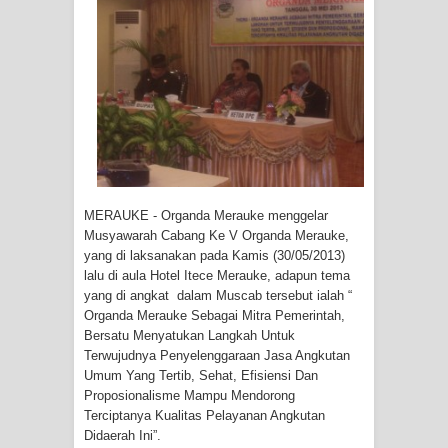
Tiga Personel Polresta Jayapura Kota
Jalani Sidang BP4R di Jayapura
Kapolresta Jayapura Kota
Mengapresiasi Antusiasme Warga
Saat Nonton Bareng Final Piala Dunia
MERAUKE - Organda Merauke menggelar
2026 di Lapangan Karang PTC Entrop
Musyawarah Cabang Ke V Organda Merauke,
yang di laksanakan pada Kamis (30/05/2013)
Kebakaran Hanguskan Satu Rumah
lalu di aula Hotel Itece Merauke, adapun tema
yang di angkat dalam Muscab tersebut ialah “
di Kompleks Asrama Polisi Sorong
Organda Merauke Sebagai Mitra Pemerintah,
Bersatu Menyatukan Langkah Untuk
Profil Lengkap Papua Barat, Bumi
Terwujudnya Penyelenggaraan Jasa Angkutan
Umum Yang Tertib, Sehat, Efisiensi Dan
Cenderawasih di Ujung Barat Papua
Proposionalisme Mampu Mendorong
Terciptanya Kualitas Pelayanan Angkutan
Profil Lengkap Provinsi Papua, Bumi
Didaerah Ini”.