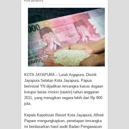
kota jayapura
Tiga Personel Polresta Jayapura Kota
Jalani Sidang BP4R di Jayapura
Kapolresta Jayapura Kota
Mengapresiasi Antusiasme Warga
Saat Nonton Bareng Final Piala Dunia
2026 di Lapangan Karang PTC Entrop
KOTA JAYAPURA – Lurah Argapura, Distrik
Kebakaran Hanguskan Satu Rumah
Jayapura Selatan Kota Jayapura, Papua
berinisial YN dijadikan tersangka kasus dugaan
di Kompleks Asrama Polisi Sorong
korupsi beras miskin (raskin) tahun anggaran
2011, yang merugikan negara lebih dari Rp 900
Profil Lengkap Papua Barat, Bumi
juta.
Cenderawasih di Ujung Barat Papua
Kepala Kepolisian Resort Kota Jayapura, Alfred
Papare mengungkapkan, penetapan tersangka
Profil Lengkap Provinsi Papua, Bumi
ini berdasarkan hasil audit Badan Pengawasan