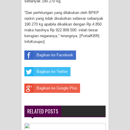
sebanyak 190.270 kg.
Polres Jayapura Terima Laporan
“Dari perhitungan yang dilakukan oleh BPKP
raskin yang tidak disalurkan sebesar sebanyak
Hilangnya Agustina Ester Bonsapia
190.270 kg apabila dikalikan dengan Rp 4.850
maka hasilnya Rp 922.809.500. inilah besar
Marthen Medlama Sebut Pemprov
kerugian negaranya,” terangnya. [PortalKBR|
InfoKorupsi]
Papua Siapkan 1000 Kuota Beasiswa
Bagikan ke Facebook
Mace
Bagikan ke Twitter
BRI Region 18 Jayapura Salurkan
Bantuan CSR untuk RS Bhayangkara
Bagikan ke Google Plus
Polda Papua pada Peringatan Hari
Bhayangkara ke-80
RELATED POSTS
Indonesia Turns Remote Papua