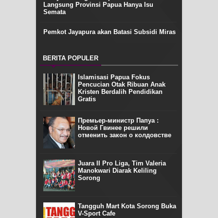
Langsung Provinsi Papua Hanya Isu
Semata
Pemkot Jayapura akan Batasi Subsidi Miras
BERITA POPULER
Islamisasi Papua Fokus
Pencucian Otak Ribuan Anak
Kristen Berdalih Pendidikan
Gratis
Премьер-министр Папуа :
Новой Гвинее решили
отменить закон о колдовстве
Juara II Pro Liga, Tim Valeria
Manokwari Diarak Keliling
Sorong
Tangguh Mart Kota Sorong Buka
V-Sport Cafe