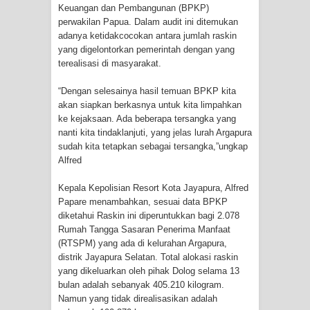
Keuangan dan Pembangunan (BPKP)
Cenderawasih di Ujung Timur
perwakilan Papua. Dalam audit ini ditemukan
adanya ketidakcocokan antara jumlah raskin
Indonesia
yang digelontorkan pemerintah dengan yang
terealisasi di masyarakat.
Profil Lengkap Aceh, Provinsi
“Dengan selesainya hasil temuan BPKP kita
Istimewa di Ujung Sumatera
akan siapkan berkasnya untuk kita limpahkan
ke kejaksaan. Ada beberapa tersangka yang
Lima Rumah Pribadi Terbakar Di
nanti kita tindaklanjuti, yang jelas lurah Argapura
sudah kita tetapkan sebagai tersangka,”ungkap
Alfred
Hamadi Jayapura Selatan
Kepala Kepolisian Resort Kota Jayapura, Alfred
Gempa M3,3 Guncang Nabire, BMKG
Papare menambahkan, sesuai data BPKP
diketahui Raskin ini diperuntukkan bagi 2.078
Imbau Waspada Susulan
Rumah Tangga Sasaran Penerima Manfaat
(RTSPM) yang ada di kelurahan Argapura,
Mama-Mama Pasar Lama Sentani
distrik Jayapura Selatan. Total alokasi raskin
yang dikeluarkan oleh pihak Dolog selama 13
Protes Tumpukan Sampah dengan
bulan adalah sebanyak 405.210 kilogram.
Namun yang tidak direalisasikan adalah
Menghambur ke Tengah Jalan